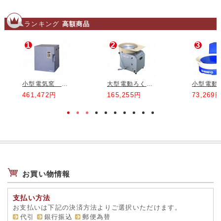
9
10
ランキング
高額商品
1
2
3
ウコン布 1m
手ろくろ φ200*H35 樹脂製
902円
1,815円
小型電気窯 DMT-01
大型電動ろくろ RK-3D
461,472円
165,255円
73,269
9
10
大型電動ろくろ RK-55
中型電気窯 DUB-10
お買い物情報
102,414円
698,280円
支払い方法
お支払いは下記の決済方法よりご選択いただけます。
代引
銀行振込
郵便為替