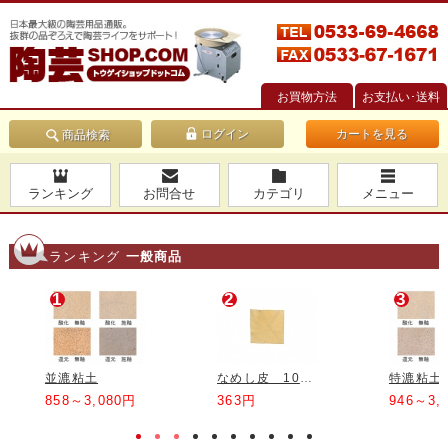
お買物方法
お支払い･送料
カートを見る
商品検索
ランキング
お問合せ
カテゴリ
メニュー
ランキング
一般商品
1
2
3
並漉粘土
なめし皮 10*10cm
特漉粘土
858～3,080円
363円
946～3,