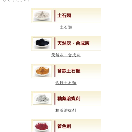
土石類
天然灰・合成灰
含鉄土石類
釉薬溶媒剤