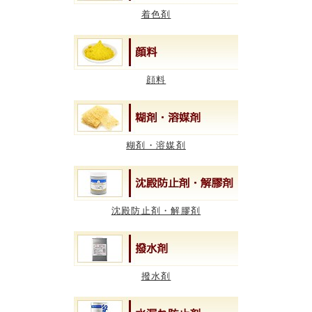
着色剤
顔料
糊剤・溶媒剤
沈殿防止剤・解膠剤
撥水剤