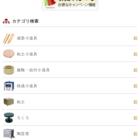
カテゴリ検索
成形小道具
粘土小道具
施釉・絵付小道具
焼成小道具
粘土
ろくろ
陶芸窯