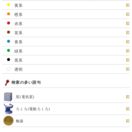
黄系
橙系
赤系
茶系
青系
緑系
黒系
透明
検索の多い語句
窯(電気窯)
ろくろ(電動ろくろ)
釉薬