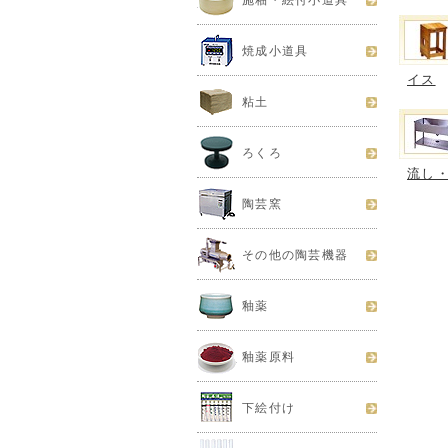
施釉・絵付小道具
焼成小道具
イス
粘土
ろくろ
流し
陶芸窯
その他の陶芸機器
釉薬
釉薬原料
下絵付け