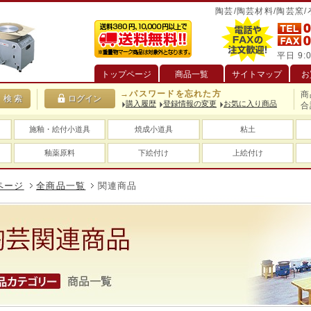
陶芸/陶芸材料/陶芸窯
平日 9:0
トップページ
商品一覧
サイトマップ
お
→パスワードを忘れた方
商
購入履歴
登録情報の変更
お気に入り商品
合
施釉・絵付小道具
焼成小道具
粘土
釉薬原料
下絵付け
上絵付け
ページ
全商品一覧
関連商品