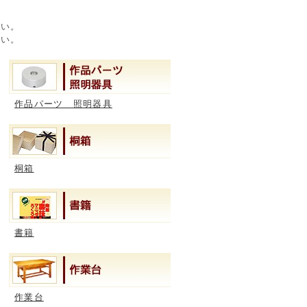
さい。
さい。
作品パーツ 照明器具
桐箱
書籍
作業台