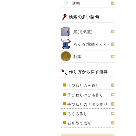
透明
検索の多い語句
窯(電気窯)
ろくろ(電動ろくろ)
釉薬
作り方から探す道具
手びねりの玉作り
手びねりのひも作り
手びねりのタタラ作り
ろくろ作り
石膏型で成形