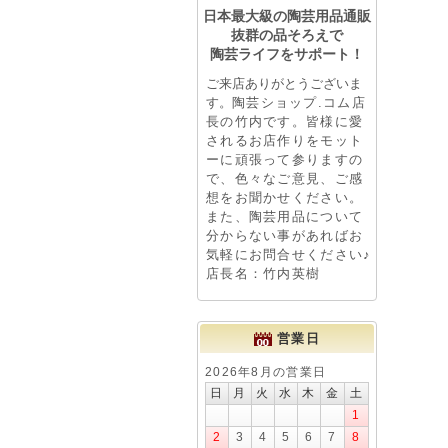
日本最大級の陶芸用品通販
抜群の品そろえで
陶芸ライフをサポート！
ご来店ありがとうございま
す。
陶芸ショップ.コム店
長の竹内です。皆様に愛
されるお店作りをモット
ーに頑張って参りますの
で、色々なご意見、ご感
想をお聞かせください。
また、陶芸用品について
分からない事があればお
気軽にお問合せください♪
店長名：竹内英樹
営業日
2026年8月の営業日
日
月
火
水
木
金
土
1
2
3
4
5
6
7
8