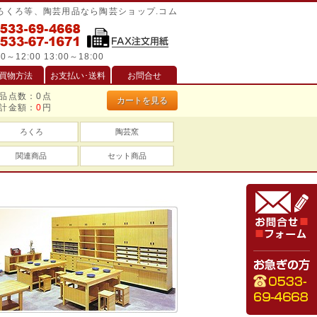
/ろくろ等、陶芸用品なら陶芸ショップ.コム
0～12:00 13:00～18:00
買物方法
お支払い･送料
お問合せ
品点数：
0
点
カートを見る
計金額：
0
円
ろくろ
陶芸窯
関連商品
セット商品