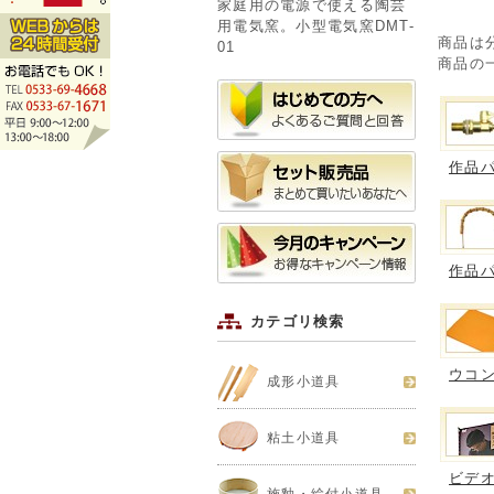
家庭用の電源で使える陶芸
用電気窯。小型電気窯DMT-
商品は
01
商品の
作品
作品
カテゴリ検索
ウコ
成形小道具
粘土小道具
ビデオ