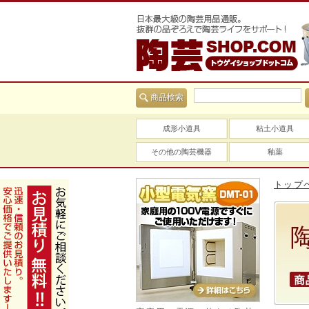
商品検索
成形小道具
粘土小道具
その他の陶芸機器
釉薬
トップ