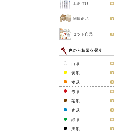
上絵付け
関連商品
セット商品
色から釉薬を探す
白系
黄系
橙系
赤系
茶系
青系
緑系
黒系