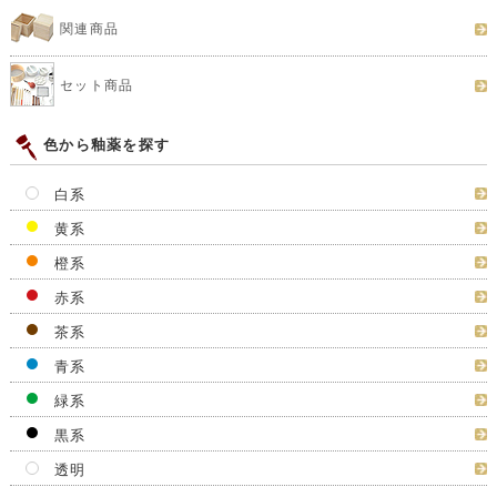
関連商品
セット商品
色から釉薬を探す
白系
黄系
橙系
赤系
茶系
青系
緑系
黒系
透明