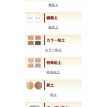
御影土
磁器土
カラー粘土
特殊粘土
原土