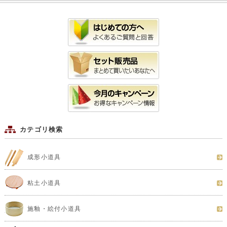
カテゴリ検索
成形小道具
粘土小道具
施釉・絵付小道具