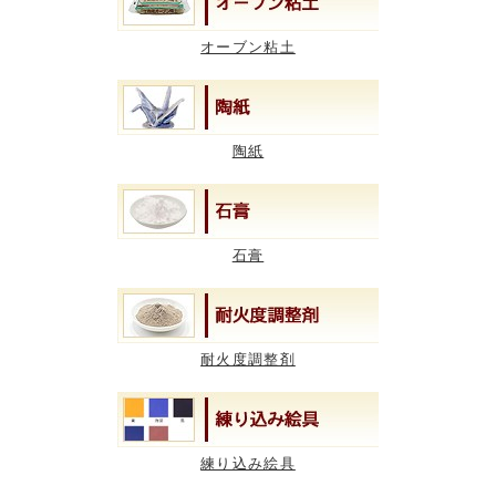
オーブン粘土
陶紙
石膏
耐火度調整剤
練り込み絵具