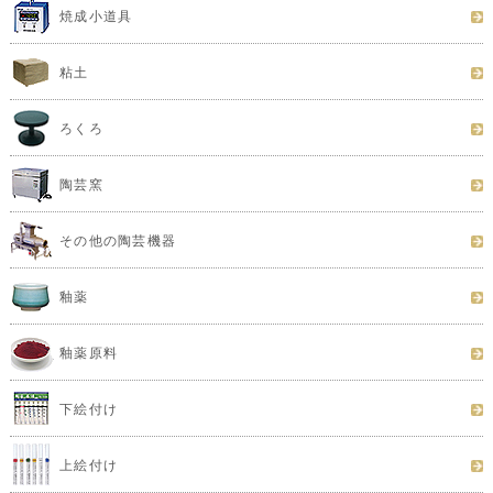
焼成小道具
粘土
ろくろ
陶芸窯
その他の陶芸機器
釉薬
釉薬原料
下絵付け
上絵付け