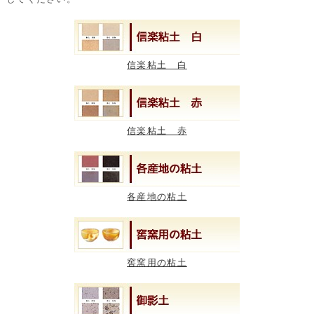
信楽粘土 白
信楽粘土 赤
各産地の粘土
窖窯用の粘土