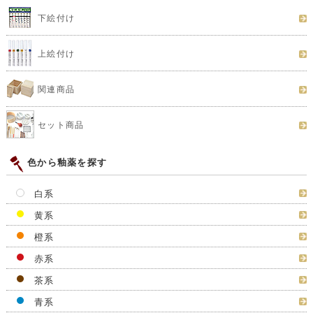
下絵付け
上絵付け
関連商品
セット商品
色から釉薬を探す
白系
黄系
橙系
赤系
茶系
青系