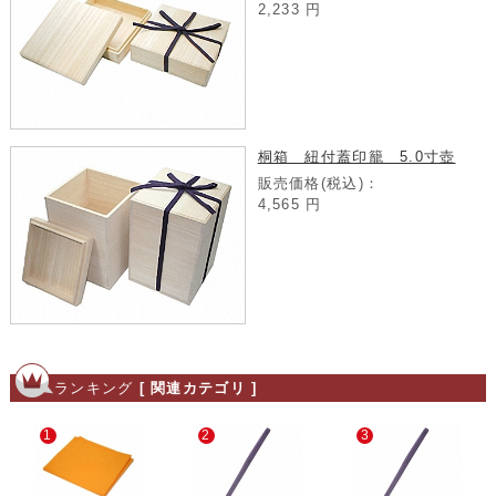
2,233
円
桐箱 紐付蓋印籠 5.0寸壺
販売価格(税込)：
4,565
円
ランキング
[ 関連カテゴリ ]
1
2
3