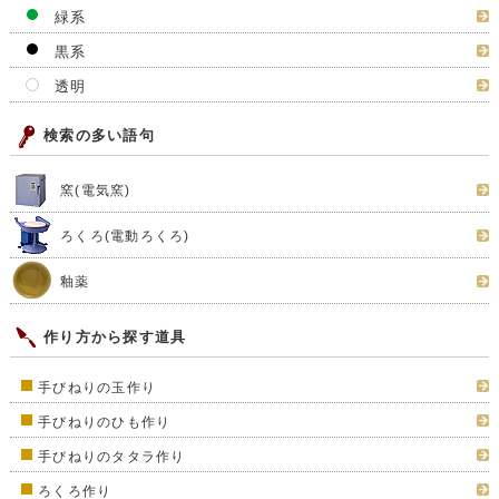
緑系
黒系
透明
検索の多い語句
窯(電気窯)
ろくろ(電動ろくろ)
釉薬
作り方から探す道具
手びねりの玉作り
手びねりのひも作り
手びねりのタタラ作り
ろくろ作り