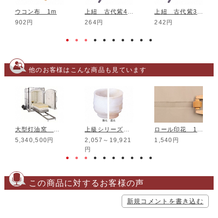
ウコン布 1m
上紐 古代紫4分 1m
上紐 古代紫3分 1m
902円
264円
242円
他のお客様はこんな商品も見ています
大型灯油窯 RT-200S
上級シリーズ 白マット釉
ロール印花 10mm MRL-10
5,340,500円
2,057～19,921
1,540円
円
この商品に対するお客様の声
新規コメントを書き込む