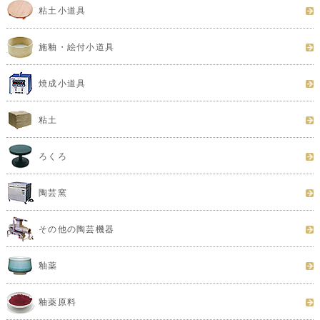
粘土小道具
施釉・絵付小道具
焼成小道具
粘土
ろくろ
陶芸窯
その他の陶芸機器
釉薬
釉薬原料