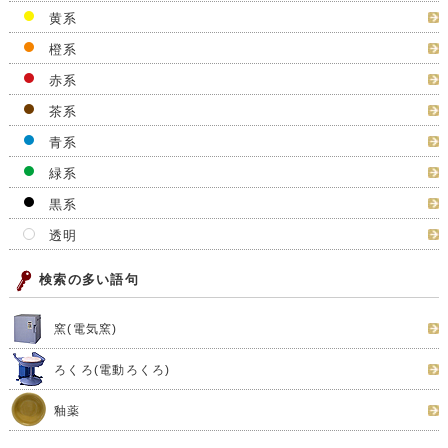
黄系
橙系
赤系
茶系
青系
緑系
黒系
透明
検索の多い語句
窯(電気窯)
ろくろ(電動ろくろ)
釉薬