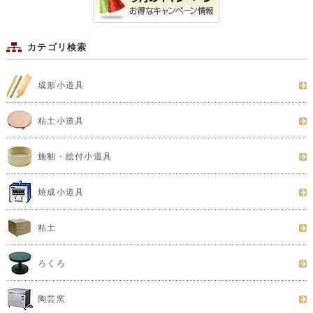
カテゴリ検索
成形小道具
粘土小道具
施釉・絵付小道具
焼成小道具
粘土
ろくろ
陶芸窯