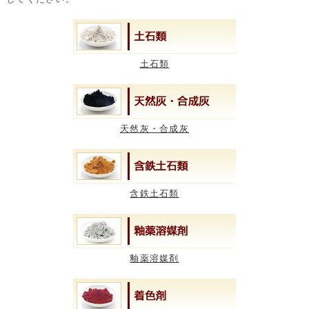
土石類
天然灰・合成灰
含鉄土石類
釉薬溶媒剤