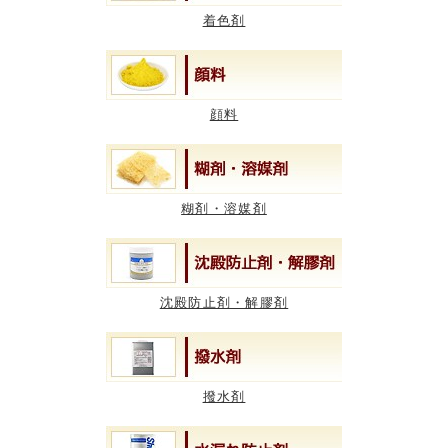
着色剤
顔料
糊剤・溶媒剤
沈殿防止剤・解膠剤
撥水剤