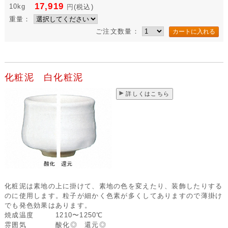
17,919
10kg
円
(税込)
重量：
ご注文数量：
化粧泥 白化粧泥
詳しくはこちら
化粧泥は素地の上に掛けて、素地の色を変えたり、装飾したりする
のに使用します。粒子が細かく色素が多くしてありますので薄掛け
でも発色効果はあります。
焼成温度
1210〜1250℃
雰囲気
酸化◎ 還元◎