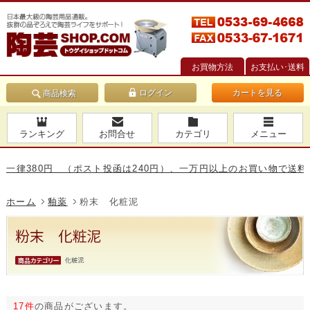
お買物方法
お支払い･送料
カートを見る
商品検索
ランキング
お問合せ
カテゴリ
メニュー
80円 （ポスト投函は240円）、一万円以上のお買い物で送料無料です
ホーム
釉薬
粉末 化粧泥
17件
の商品がございます。