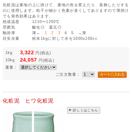
化粧泥は素地の上に掛けて、素地の色を変えたり、装飾したりする
のに使用します。粒子が細かく色素が多くしてありますので薄掛け
でも発色効果はあります。
焼成温度
1210〜1250℃
雰囲気
酸化◎ 還元◎
釉掛厚
薄←
1 2 3
4 5 →厚
目安水量
粉末1kgに対して水を1000±100cc
3,322
1kg
円
(税込)
24,057
10kg
円
(税込)
重量：
ご注文数量：
化粧泥 ヒワ化粧泥
詳しくはこちら