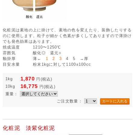
化粧泥は素地の上に掛けて、素地の色を変えたり、装飾したりする
のに使用します。粒子が細かく色素が多くしてありますので薄掛け
でも発色効果はあります。
焼成温度
1210〜1250℃
雰囲気
酸化◎ 還元○
釉掛厚
薄←
1 2 3
4 5 →厚
目安水量
粉末1kgに対して1100±100cc
1,870
1kg
円
(税込)
16,775
10kg
円
(税込)
重量：
ご注文数量：
化粧泥 淡紫化粧泥