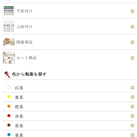
下絵付け
上絵付け
関連商品
セット商品
色から釉薬を探す
白系
黄系
橙系
赤系
茶系
青系