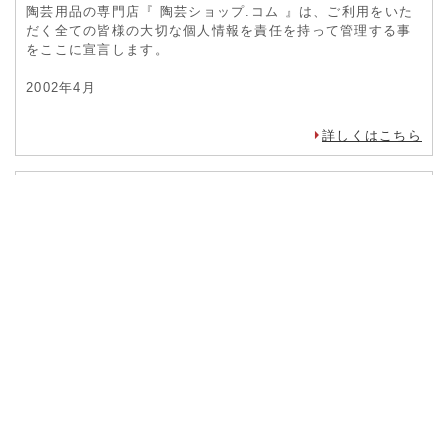
陶芸用品の専門店『 陶芸ショップ.コム 』は、ご利用をいた
だく全ての皆様の大切な個人情報を責任を持って管理する事
をここに宣言します。
2002年4月
詳しくはこちら
運営会社
社名株式会社 竹昇精工
店長竹内英樹（陶芸部）
mail info@tougeishop.com
本社所在地 愛知県蒲郡市豊岡町前野47-2
TEL（陶芸部） 0533-69-4668
FAX 0533-67-1671
詳しくはこちら
お問合せ