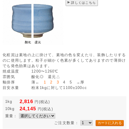
詳しくはこちら
化粧泥は素地の上に掛けて、素地の色を変えたり、装飾したりする
のに使用します。粒子が細かく色素が多くしてありますので薄掛け
でも発色効果はあります。
焼成温度
1200〜1260℃
雰囲気
酸化◎ 還元△
釉掛厚
薄←
1 2 3
4 5 →厚
目安水量
粉末1kgに対して1100±100cc
2,816
1kg
円
(税込)
24,145
10kg
円
(税込)
重量：
ご注文数量：