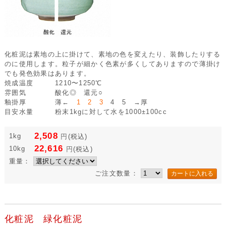
化粧泥は素地の上に掛けて、素地の色を変えたり、装飾したりする
のに使用します。粒子が細かく色素が多くしてありますので薄掛け
でも発色効果はあります。
焼成温度
1210〜1250℃
雰囲気
酸化◎ 還元○
釉掛厚
薄←
1 2 3
4 5 →厚
目安水量
粉末1kgに対して水を1000±100cc
2,508
1kg
円
(税込)
22,616
10kg
円
(税込)
重量：
ご注文数量：
化粧泥 緑化粧泥