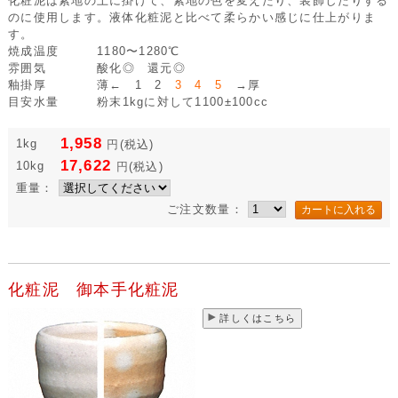
化粧泥は素地の上に掛けて、素地の色を変えたり、装飾したりする
のに使用します。液体化粧泥と比べて柔らかい感じに仕上がりま
す。
焼成温度
1180〜1280℃
雰囲気
酸化◎ 還元◎
釉掛厚
薄← 1 2
3 4 5
→厚
目安水量
粉末1kgに対して1100±100cc
1,958
1kg
円
(税込)
17,622
10kg
円
(税込)
重量：
ご注文数量：
化粧泥 御本手化粧泥
詳しくはこちら