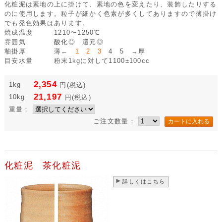
化粧泥は素地の上に掛けて、素地の色を変えたり、装飾したりする
のに使用します。粒子が細かく色素が多くしてありますので薄掛け
でも発色効果はあります。
焼成温度
1210〜1250℃
雰囲気
酸化◎ 還元◎
釉掛厚
薄←
1 2 3
4 5 →厚
目安水量
粉末1kgに対して1100±100cc
2,354
1kg
円
(税込)
21,197
10kg
円
(税込)
重量：
ご注文数量：
化粧泥 茶化粧泥
詳しくはこちら