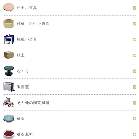
粘土小道具
施釉・絵付小道具
焼成小道具
粘土
ろくろ
陶芸窯
その他の陶芸機器
釉薬
釉薬原料