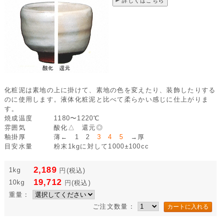
詳しくはこちら
化粧泥は素地の上に掛けて、素地の色を変えたり、装飾したりする
のに使用します。液体化粧泥と比べて柔らかい感じに仕上がりま
す。
焼成温度
1180〜1220℃
雰囲気
酸化△ 還元◎
釉掛厚
薄← 1 2
3 4 5
→厚
目安水量
粉末1kgに対して1000±100cc
2,189
1kg
円
(税込)
19,712
10kg
円
(税込)
重量：
ご注文数量：