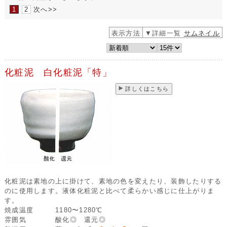
1
2
次へ>>
表示方法
▼詳細一覧
サムネイル
化粧泥 白化粧泥「特」
詳しくはこちら
化粧泥は素地の上に掛けて、素地の色を変えたり、装飾したりする
のに使用します。液体化粧泥と比べて柔らかい感じに仕上がりま
す。
焼成温度
1180〜1280℃
雰囲気
酸化◎ 還元◎