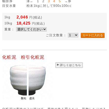
釉掛厚
薄← 1 2
3 4 5
→厚
目安水量
粉末1kgに対して900±100cc
2,046
1kg
円
(税込)
18,425
10kg
円
(税込)
重量：
ご注文数量：
化粧泥 粉引化粧泥
詳しくはこちら