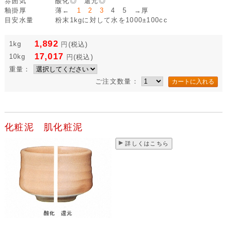
雰囲気
酸化◎ 還元◎
釉掛厚
薄←
1 2 3
4 5 →厚
目安水量
粉末1kgに対して水を1000±100cc
1,892
1kg
円
(税込)
17,017
10kg
円
(税込)
重量：
ご注文数量：
化粧泥 肌化粧泥
詳しくはこちら