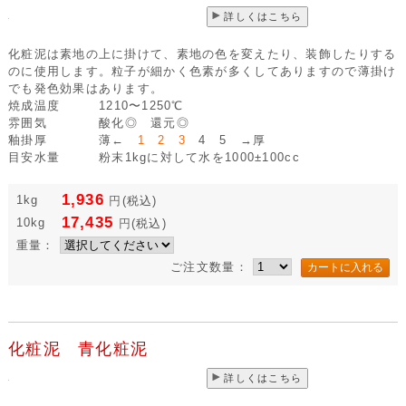
詳しくはこちら
化粧泥は素地の上に掛けて、素地の色を変えたり、装飾したりする
のに使用します。粒子が細かく色素が多くしてありますので薄掛け
でも発色効果はあります。
焼成温度
1210〜1250℃
雰囲気
酸化◎ 還元◎
釉掛厚
薄←
1 2 3
4 5 →厚
目安水量
粉末1kgに対して水を1000±100cc
1,936
1kg
円
(税込)
17,435
10kg
円
(税込)
重量：
ご注文数量：
化粧泥 青化粧泥
詳しくはこちら