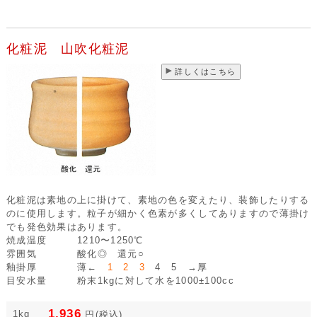
化粧泥 山吹化粧泥
詳しくはこちら
化粧泥は素地の上に掛けて、素地の色を変えたり、装飾したりする
のに使用します。粒子が細かく色素が多くしてありますので薄掛け
でも発色効果はあります。
焼成温度
1210〜1250℃
雰囲気
酸化◎ 還元○
釉掛厚
薄←
1 2 3
4 5 →厚
目安水量
粉末1kgに対して水を1000±100cc
1,936
1kg
円
(税込)