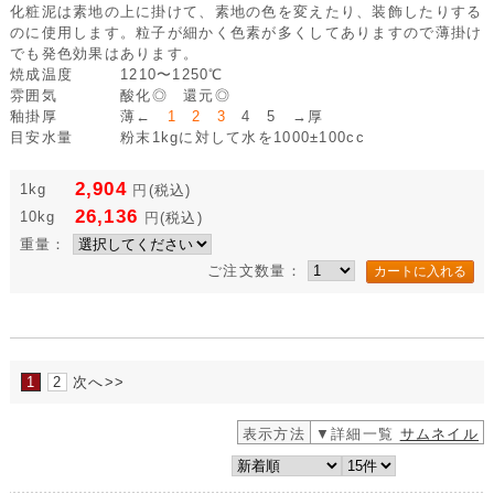
化粧泥は素地の上に掛けて、素地の色を変えたり、装飾したりする
のに使用します。粒子が細かく色素が多くしてありますので薄掛け
でも発色効果はあります。
焼成温度
1210〜1250℃
雰囲気
酸化◎ 還元◎
釉掛厚
薄←
1 2 3
4 5 →厚
目安水量
粉末1kgに対して水を1000±100cc
2,904
1kg
円
(税込)
26,136
10kg
円
(税込)
重量：
ご注文数量：
1
2
次へ>>
表示方法
▼詳細一覧
サムネイル