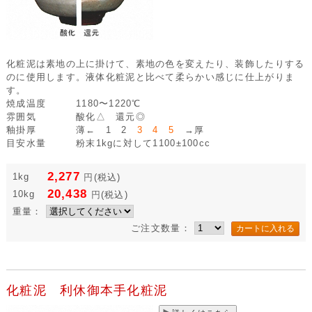
化粧泥は素地の上に掛けて、素地の色を変えたり、装飾したりする
のに使用します。液体化粧泥と比べて柔らかい感じに仕上がりま
す。
焼成温度
1180〜1220℃
雰囲気
酸化△ 還元◎
釉掛厚
薄← 1 2
3 4 5
→厚
目安水量
粉末1kgに対して1100±100cc
2,277
1kg
円
(税込)
20,438
10kg
円
(税込)
重量：
ご注文数量：
化粧泥 利休御本手化粧泥