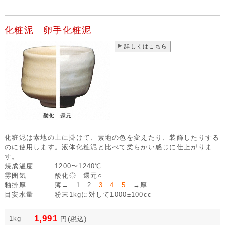
化粧泥 卵手化粧泥
詳しくはこちら
化粧泥は素地の上に掛けて、素地の色を変えたり、装飾したりする
のに使用します。液体化粧泥と比べて柔らかい感じに仕上がりま
す。
焼成温度
1200〜1240℃
雰囲気
酸化◎ 還元○
釉掛厚
薄← 1 2
3 4 5
→厚
目安水量
粉末1kgに対して1000±100cc
1,991
1kg
円
(税込)