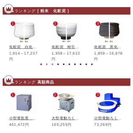
ランキング
[ 粉末 化粧泥 ]
1
2
3
化粧泥 白化粧泥
化粧泥 粉引化粧泥
化粧泥 黒化粧泥
1,914～17,237
1,958～17,622
1,859～16,676
円
円
円
ランキング
高額商品
1
2
3
小型電気窯 DMT-01
大型電動ろくろ RK-3D
小型電動ろくろ RK-5T
461,472円
165,255円
73,269円