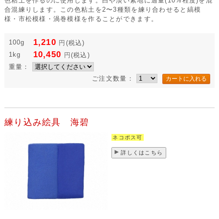
色粘土を作るのに使用します。白や淡い素地に適量(10%程度)を混
合混練りします。この色粘土を2〜3種類を練り合わせると縞模
様・市松模様・渦巻模様を作ることができます。
1,210
100g
円
(税込)
10,450
1kg
円
(税込)
重量：
ご注文数量：
練り込み絵具 海碧
ネコポス可
詳しくはこちら