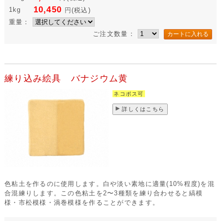
10,450
1kg
円
(税込)
重量：
ご注文数量：
練り込み絵具 バナジウム黄
ネコポス可
詳しくはこちら
色粘土を作るのに使用します。白や淡い素地に適量(10%程度)を混
合混練りします。この色粘土を2〜3種類を練り合わせると縞模
様・市松模様・渦巻模様を作ることができます。