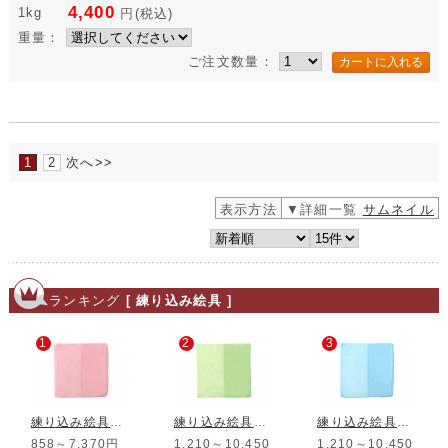
4,400
1kg
円
(税込)
重量：
ご注文数量：
1
2
次へ>>
表示方法
▼詳細一覧
サムネイル
ランキング
[ 練り込み絵具 ]
1
2
3
練り込み絵具 陶試紅
練り込み絵具 黄緑
練り込み絵具 トルコブルー
858～7,370円
1,210～10,450
1,210～10,450