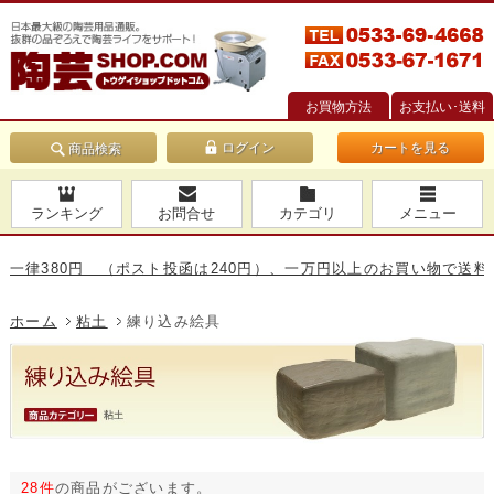
お買物方法
お支払い･送料
カートを見る
商品検索
ランキング
お問合せ
カテゴリ
メニュー
80円 （ポスト投函は240円）、一万円以上のお買い物で送料無料です
ホーム
粘土
練り込み絵具
28件
の商品がございます。