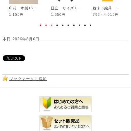
印花 木製15mm SCS-12
皿立 サイズ13cm用
粉末下絵具 酸化用 橙
1,155円
1,650円
792～4,015円
本日 2026年8月6日
ブックマークに追加