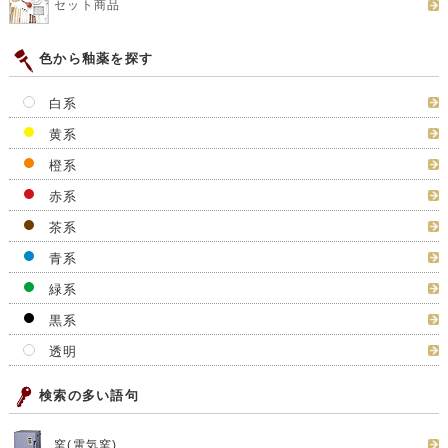
セット商品
色から釉薬を探す
白系
黄系
橙系
赤系
茶系
青系
緑系
黒系
透明
検索の多い語句
窯(電気窯)