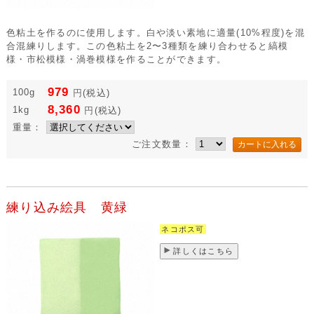
色粘土を作るのに使用します。白や淡い素地に適量(10%程度)を混
合混練りします。この色粘土を2〜3種類を練り合わせると縞模
様・市松模様・渦巻模様を作ることができます。
979
100g
円
(税込)
8,360
1kg
円
(税込)
重量：
ご注文数量：
練り込み絵具 黄緑
ネコポス可
詳しくはこちら