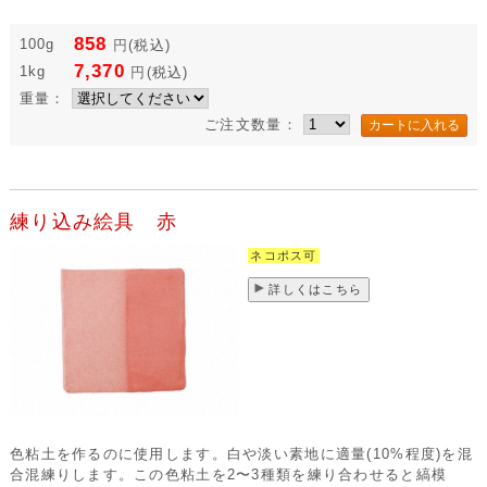
858
100g
円
(税込)
7,370
1kg
円
(税込)
重量：
ご注文数量：
練り込み絵具 赤
ネコポス可
詳しくはこちら
色粘土を作るのに使用します。白や淡い素地に適量(10%程度)を混
合混練りします。この色粘土を2〜3種類を練り合わせると縞模