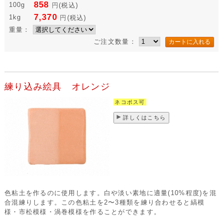
858
100g
円
(税込)
7,370
1kg
円
(税込)
重量：
ご注文数量：
練り込み絵具 オレンジ
ネコポス可
詳しくはこちら
色粘土を作るのに使用します。白や淡い素地に適量(10%程度)を混
合混練りします。この色粘土を2〜3種類を練り合わせると縞模
様・市松模様・渦巻模様を作ることができます。