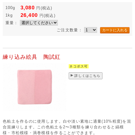
3,080
100g
円
(税込)
26,400
1kg
円
(税込)
重量：
ご注文数量：
練り込み絵具 陶試紅
ネコポス可
詳しくはこちら
色粘土を作るのに使用します。白や淡い素地に適量(10%程度)を混
合混練りします。この色粘土を2〜3種類を練り合わせると縞模
様・市松模様・渦巻模様を作ることができます。