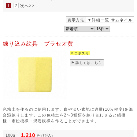
1
2
次へ>>
表示方法
▼詳細一覧
サムネイル
練り込み絵具 プラセオ黄
ネコポス可
詳しくはこちら
色粘土を作るのに使用します。白や淡い素地に適量(10%程度)を混
合混練りします。この色粘土を2〜3種類を練り合わせると縞模
様・市松模様・渦巻模様を作ることができます。
1,210
100g
円
(税込)