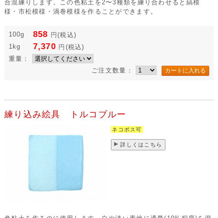
合混練りします。この色粘土を2〜3種類を練り合わせると縞模
様・市松模様・渦巻模様を作ることができます。
858
100g
円
(税込)
7,370
1kg
円
(税込)
重量：
ご注文数量：
練り込み絵具 トルコブルー
ネコポス可
詳しくはこちら