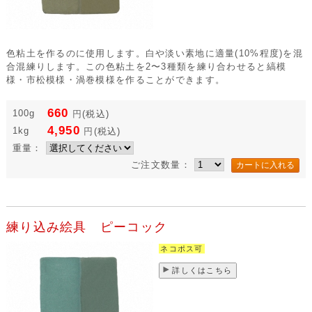
色粘土を作るのに使用します。白や淡い素地に適量(10%程度)を混
合混練りします。この色粘土を2〜3種類を練り合わせると縞模
様・市松模様・渦巻模様を作ることができます。
660
100g
円
(税込)
4,950
1kg
円
(税込)
重量：
ご注文数量：
練り込み絵具 ピーコック
ネコポス可
詳しくはこちら