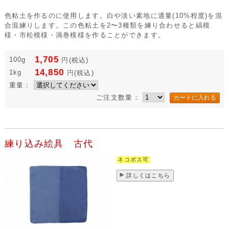
色粘土を作るのに使用します。白や淡い素地に適量(10%程度)を混
合混練りします。この色粘土を2〜3種類を練り合わせると縞模
様・市松模様・渦巻模様を作ることができます。
1,705
100g
円
(税込)
14,850
1kg
円
(税込)
重量：
ご注文数量：
練り込み絵具 古代
ネコポス可
詳しくはこちら