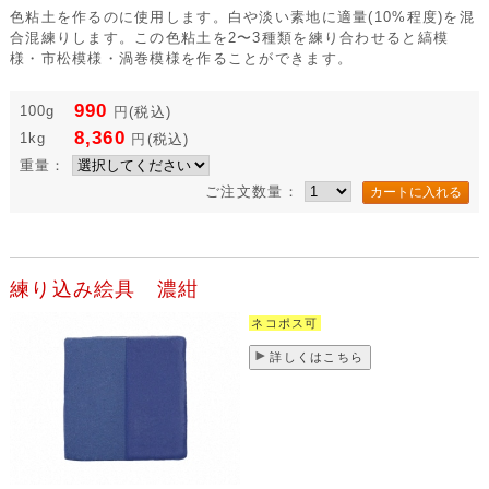
色粘土を作るのに使用します。白や淡い素地に適量(10%程度)を混
合混練りします。この色粘土を2〜3種類を練り合わせると縞模
様・市松模様・渦巻模様を作ることができます。
990
100g
円
(税込)
8,360
1kg
円
(税込)
重量：
ご注文数量：
練り込み絵具 濃紺
ネコポス可
詳しくはこちら