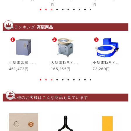
円
円
ランキング
高額商品
1
2
3
小型電気窯 DMT-01
大型電動ろくろ RK-3D
小型電動ろくろ RK-5T
461,472円
165,255円
73,269円
他のお客様はこんな商品も見ています