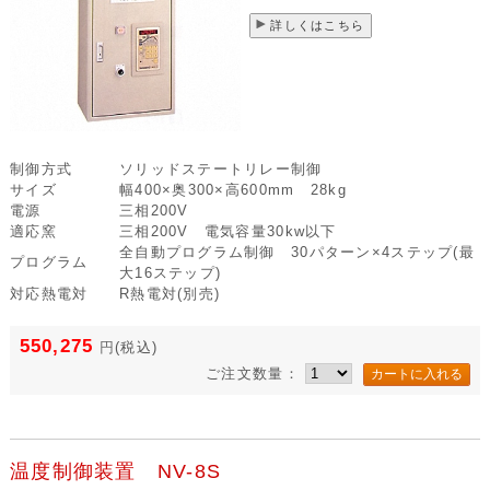
詳しくはこちら
制御方式
ソリッドステートリレー制御
サイズ
幅400×奥300×高600mm 28kg
電源
三相200V
適応窯
三相200V 電気容量30kw以下
全自動プログラム制御 30パターン×4ステップ(最
プログラム
大16ステップ)
対応熱電対
R熱電対(別売)
550,275
円
(税込)
ご注文数量：
温度制御装置 NV-8S