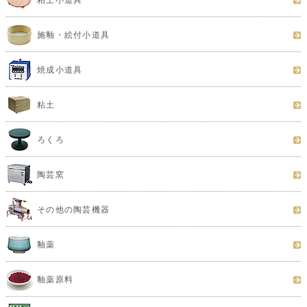
施釉・絵付小道具
焼成小道具
粘土
ろくろ
陶芸窯
その他の陶芸機器
釉薬
釉薬原料