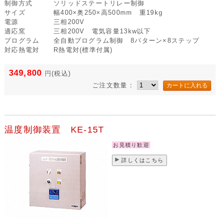
制御方式
ソリッドステートリレー制御
サイズ
幅400×奥250×高500mm 重19kg
電源
三相200V
適応窯
三相200V 電気容量13kw以下
プログラム
全自動プログラム制御 8パターン×8ステップ
対応熱電対
R熱電対(標準付属)
349,800
円
(税込)
ご注文数量：
温度制御装置 KE-15T
お見積り歓迎
詳しくはこちら