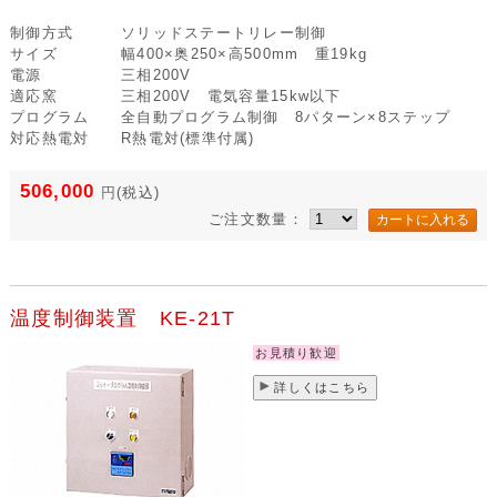
制御方式
ソリッドステートリレー制御
サイズ
幅400×奥250×高500mm 重19kg
電源
三相200V
適応窯
三相200V 電気容量15kw以下
プログラム
全自動プログラム制御 8パターン×8ステップ
対応熱電対
R熱電対(標準付属)
506,000
円
(税込)
ご注文数量：
温度制御装置 KE-21T
お見積り歓迎
詳しくはこちら