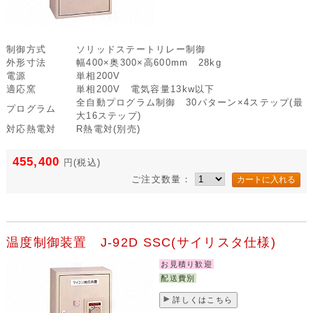
制御方式
ソリッドステートリレー制御
外形寸法
幅400×奥300×高600mm 28kg
電源
単相200V
適応窯
単相200V 電気容量13kw以下
全自動プログラム制御 30パターン×4ステップ(最
プログラム
大16ステップ)
対応熱電対
R熱電対(別売)
455,400
円
(税込)
ご注文数量：
温度制御装置 J-92D SSC(サイリスタ仕様)
お見積り歓迎
配送費別
詳しくはこちら