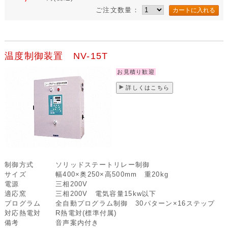
ご注文数量：
温度制御装置 NV-15T
お見積り歓迎
詳しくはこちら
制御方式
ソリッドステートリレー制御
サイズ
幅400×奥250×高500mm 重20kg
電源
三相200V
適応窯
三相200V 電気容量15kw以下
プログラム
全自動プログラム制御 30パターン×16ステップ
対応熱電対
R熱電対(標準付属)
備考
音声案内付き