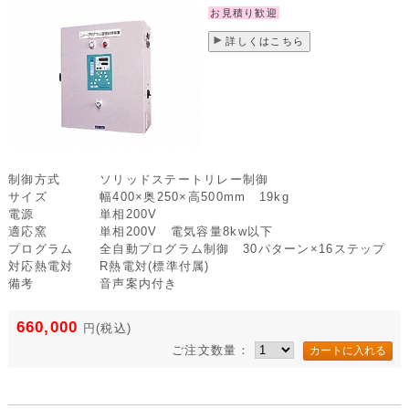
お見積り歓迎
詳しくはこちら
制御方式
ソリッドステートリレー制御
サイズ
幅400×奥250×高500mm 19kg
電源
単相200V
適応窯
単相200V 電気容量8kw以下
プログラム
全自動プログラム制御 30パターン×16ステップ
対応熱電対
R熱電対(標準付属)
備考
音声案内付き
660,000
円
(税込)
ご注文数量：