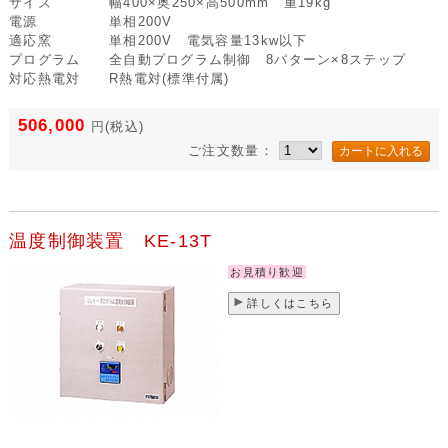
サイズ
幅400×奥250×高500mm 重19kg
電源
単相200V
適応窯
単相200V 電気容量13kw以下
プログラム
全自動プログラム制御 8パターン×8ステップ
対応熱電対
R熱電対(標準付属)
506,000
円
(税込)
ご注文数量：
温度制御装置 KE-13T
お見積り歓迎
詳しくはこちら