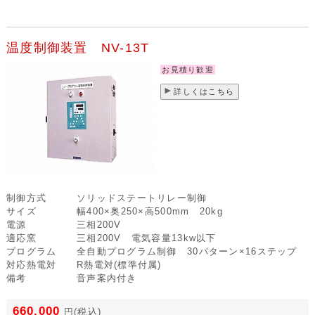
温度制御装置 NV-13T
お見積り歓迎
詳しくはこちら
制御方式
ソリッドステートリレー制御
サイズ
幅400×奥250×高500mm 20kg
電源
三相200V
適応窯
三相200V 電気容量13kw以下
プログラム
全自動プログラム制御 30パターン×16ステップ
対応熱電対
R熱電対(標準付属)
備考
音声案内付き
660,000
円
(税込)