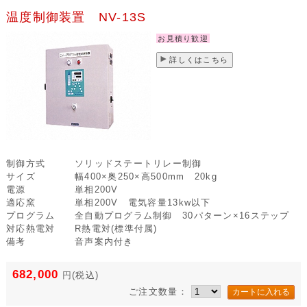
温度制御装置 NV-13S
お見積り歓迎
詳しくはこちら
制御方式
ソリッドステートリレー制御
サイズ
幅400×奥250×高500mm 20kg
電源
単相200V
適応窯
単相200V 電気容量13kw以下
プログラム
全自動プログラム制御 30パターン×16ステップ
対応熱電対
R熱電対(標準付属)
備考
音声案内付き
682,000
円
(税込)
ご注文数量：