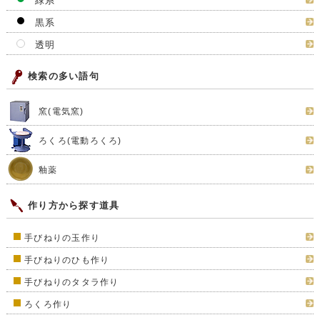
緑系
黒系
透明
検索の多い語句
窯(電気窯)
ろくろ(電動ろくろ)
釉薬
作り方から探す道具
手びねりの玉作り
手びねりのひも作り
手びねりのタタラ作り
ろくろ作り