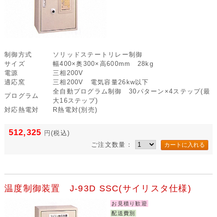
制御方式
ソリッドステートリレー制御
サイズ
幅400×奥300×高600mm 28kg
電源
三相200V
適応窯
三相200V 電気容量26kw以下
全自動プログラム制御 30パターン×4ステップ(最
プログラム
大16ステップ)
対応熱電対
R熱電対(別売)
512,325
円
(税込)
ご注文数量：
温度制御装置 J-93D SSC(サイリスタ仕様)
お見積り歓迎
配送費別