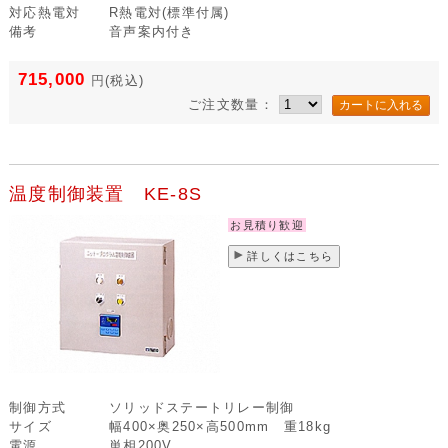
対応熱電対
R熱電対(標準付属)
備考
音声案内付き
715,000
円
(税込)
ご注文数量：
温度制御装置 KE-8S
お見積り歓迎
詳しくはこちら
制御方式
ソリッドステートリレー制御
サイズ
幅400×奥250×高500mm 重18kg
電源
単相200V