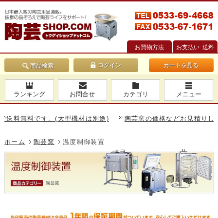
お買物方法
お支払い･送料
カートを見る
商品検索
ランキング
お問合せ
カテゴリ
メニュー
料です。(大型機材は別途)
陶芸窯の価格などお見積りしますので
ホーム
陶芸窯
温度制御装置