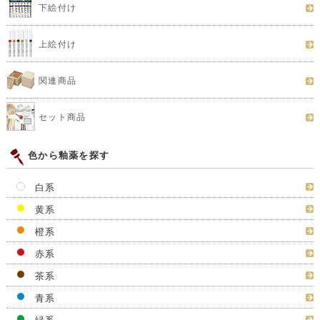
下絵付け
上絵付け
関連商品
セット商品
色から釉薬を探す
白系
黄系
橙系
赤系
茶系
青系