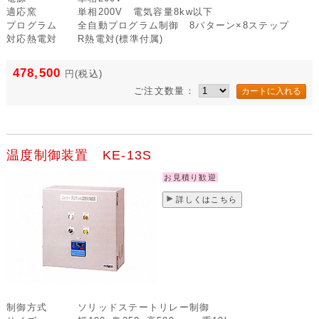
適応窯
単相200V 電気容量8kw以下
プログラム
全自動プログラム制御 8パターン×8ステップ
対応熱電対
R熱電対(標準付属)
478,500
円
(税込)
ご注文数量：
温度制御装置 KE-13S
お見積り歓迎
詳しくはこちら
制御方式
ソリッドステートリレー制御