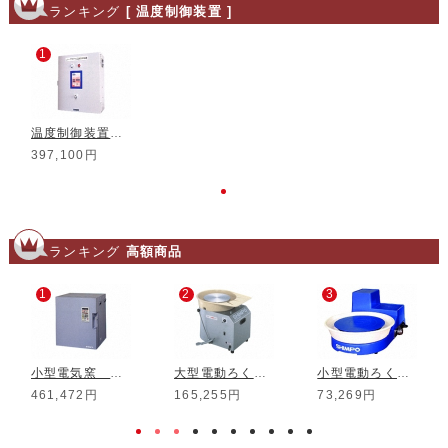
ランキング
[ 温度制御装置 ]
1
温度制御装置 KM-13T
397,100円
ランキング
高額商品
1
2
3
小型電気窯 DMT-01
大型電動ろくろ RK-3D
小型電動ろくろ RK-5T
461,472円
165,255円
73,269円