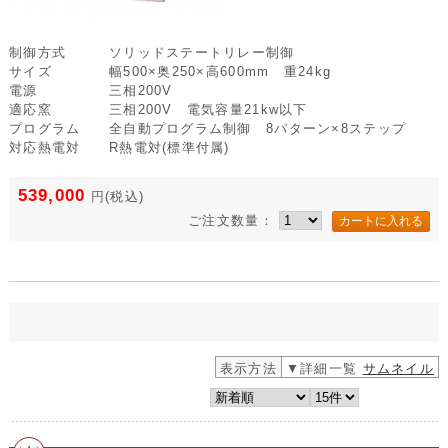
制御方式
ソリッドステートリレー制御
サイズ
幅500×奥250×高600mm 重24kg
電源
三相200V
適応窯
三相200V 電気容量21kw以下
プログラム
全自動プログラム制御 8パターン×8ステップ
対応熱電対
R熱電対(標準付属)
539,000
円
(税込)
ご注文数量：
表示方法
▼詳細一覧
サムネイル