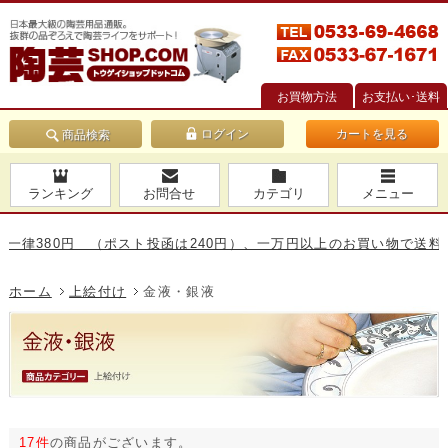
お買物方法
お支払い･送料
カートを見る
商品検索
ランキング
お問合せ
カテゴリ
メニュー
80円 （ポスト投函は240円）、一万円以上のお買い物で送料無料です
ホーム
上絵付け
金液・銀液
17件
の商品がございます。