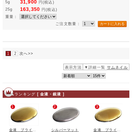
31,900
5g
円
(税込)
163,350
25g
円
(税込)
重量：
ご注文数量：
1
2
次へ>>
表示方法
▼詳細一覧
サムネイル
ランキング
[ 金液・銀液 ]
1
2
3
金液 ブライト金 11% 一般用
シルバーマット
金液 ブライト金 11% ベタ塗り用