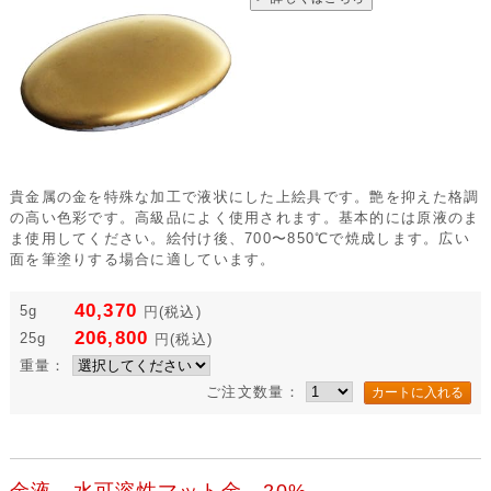
貴金属の金を特殊な加工で液状にした上絵具です。艶を抑えた格調
の高い色彩です。高級品によく使用されます。基本的には原液のま
ま使用してください。絵付け後、700〜850℃で焼成します。広い
面を筆塗りする場合に適しています。
40,370
5g
円
(税込)
206,800
25g
円
(税込)
重量：
ご注文数量：
金液 水可溶性マット金 20%