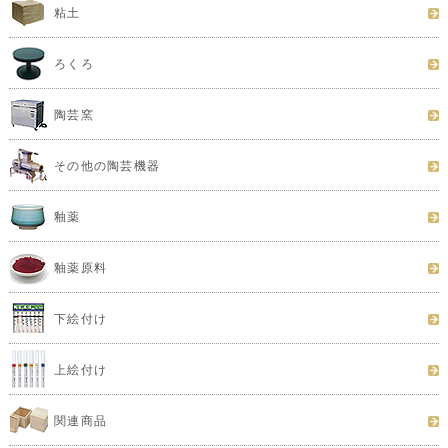
粘土
ろくろ
陶芸窯
その他の陶芸機器
釉薬
釉薬原料
下絵付け
上絵付け
関連商品