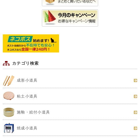
カテゴリ検索
成形小道具
粘土小道具
施釉・絵付小道具
焼成小道具