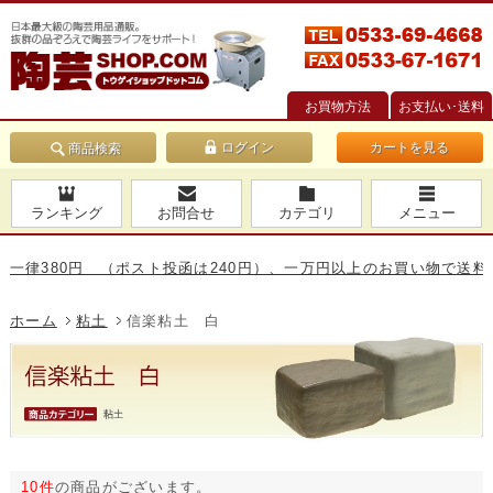
お買物方法
お支払い･送料
カートを見る
商品検索
ランキング
お問合せ
カテゴリ
メニュー
80円 （ポスト投函は240円）、一万円以上のお買い物で送料無料です
ホーム
粘土
信楽粘土 白
10件
の商品がございます。