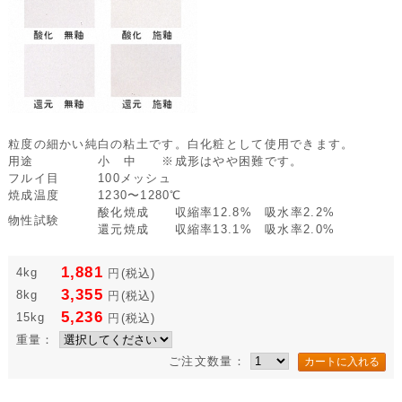
粒度の細かい純白の粘土です。白化粧として使用できます。
用途
小 中 ※成形はやや困難です。
フルイ目
100メッシュ
焼成温度
1230〜1280℃
酸化焼成 収縮率12.8% 吸水率2.2%
物性試験
還元焼成 収縮率13.1% 吸水率2.0%
1,881
4kg
円
(税込)
3,355
8kg
円
(税込)
5,236
15kg
円
(税込)
重量：
ご注文数量：