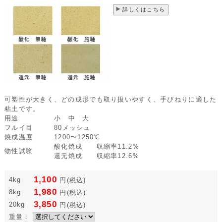
詳しくはこちら
可塑性が大きく、どの成形でも取り扱いやすく、手びねりに適した
粘土です。
用途
小 中 大
フルイ目
80メッシュ
焼成温度
1200〜1250℃
酸化焼成 収縮率11.2%
物性試験
還元焼成 収縮率12.6%
1,100
4kg
円
(税込)
1,980
8kg
円
(税込)
3,850
20kg
円
(税込)
重量：