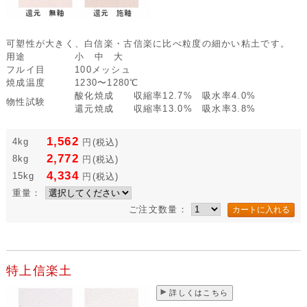
可塑性が大きく、白信楽・古信楽に比べ粒度の細かい粘土です。
用途
小 中 大
フルイ目
100メッシュ
焼成温度
1230〜1280℃
酸化焼成 収縮率12.7% 吸水率4.0%
物性試験
還元焼成 収縮率13.0% 吸水率3.8%
1,562
4kg
円
(税込)
2,772
8kg
円
(税込)
4,334
15kg
円
(税込)
重量：
ご注文数量：
特上信楽土
詳しくはこちら