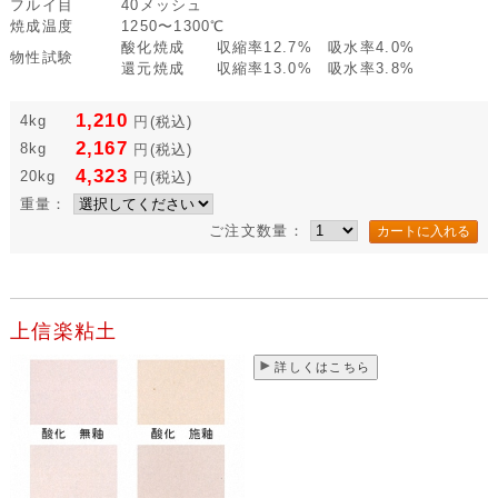
フルイ目
40メッシュ
焼成温度
1250〜1300℃
酸化焼成 収縮率12.7% 吸水率4.0%
物性試験
還元焼成 収縮率13.0% 吸水率3.8%
1,210
4kg
円
(税込)
2,167
8kg
円
(税込)
4,323
20kg
円
(税込)
重量：
ご注文数量：
上信楽粘土
詳しくはこちら