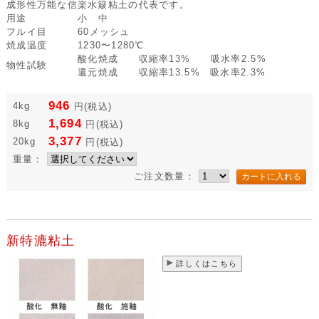
成形性万能な信楽水簸粘土の代表です。
用途
小 中
フルイ目
60メッシュ
焼成温度
1230〜1280℃
酸化焼成 収縮率13% 吸水率2.5%
物性試験
還元焼成 収縮率13.5% 吸水率2.3%
946
4kg
円
(税込)
1,694
8kg
円
(税込)
3,377
20kg
円
(税込)
重量：
ご注文数量：
新特漉粘土
詳しくはこちら