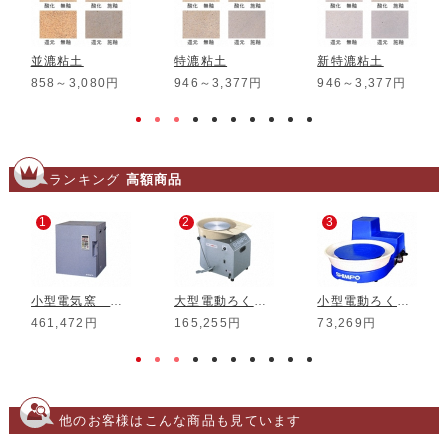
並漉粘土
特漉粘土
新特漉粘土
858～3,080円
946～3,377円
946～3,377円
ランキング
高額商品
1
2
3
小型電気窯 DMT-01
大型電動ろくろ RK-3D
小型電動ろくろ RK-5T
461,472円
165,255円
73,269円
他のお客様はこんな商品も見ています