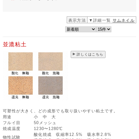
表示方法
▼詳細一覧
サムネイル
並漉粘土
詳しくはこちら
可塑性が大きく、どの成形でも取り扱いやすい粘土です。
用途
小 中 大
フルイ目
50メッシュ
焼成温度
1230〜1280℃
酸化焼成 収縮率12.5% 吸水率2.8%
物性試験