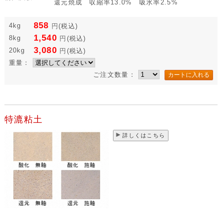
還元焼成 収縮率13.0% 吸水率2.5%
858
4kg
円
(税込)
1,540
8kg
円
(税込)
3,080
20kg
円
(税込)
重量：
ご注文数量：
特漉粘土
詳しくはこちら