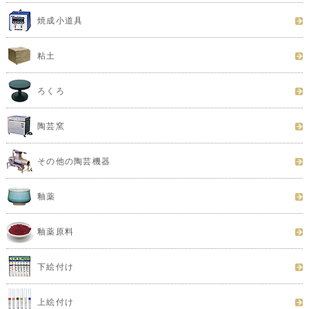
焼成小道具
粘土
ろくろ
陶芸窯
その他の陶芸機器
釉薬
釉薬原料
下絵付け
上絵付け