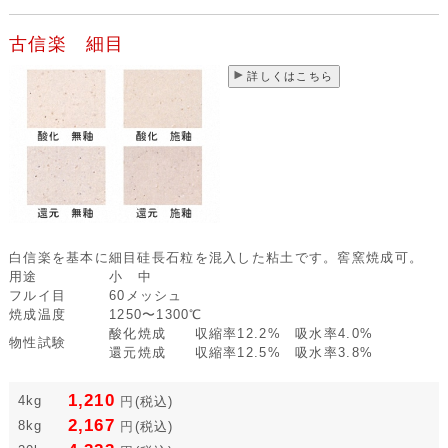
古信楽 細目
詳しくはこちら
白信楽を基本に細目硅長石粒を混入した粘土です。窖窯焼成可。
用途
小 中
フルイ目
60メッシュ
焼成温度
1250〜1300℃
酸化焼成 収縮率12.2% 吸水率4.0%
物性試験
還元焼成 収縮率12.5% 吸水率3.8%
1,210
4kg
円
(税込)
2,167
8kg
円
(税込)