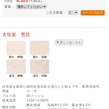
4,323
20kg
円
(税込)
重量：
ご注文数量：
古信楽 荒目
詳しくはこちら
白信楽を基本に細目硅長石粒を混入した粘土です。窖窯焼成可。
用途
小 中
フルイ目
60メッシュ
焼成温度
1250〜1300℃
酸化焼成 収縮率12.0% 吸水率4.5%
物性試験