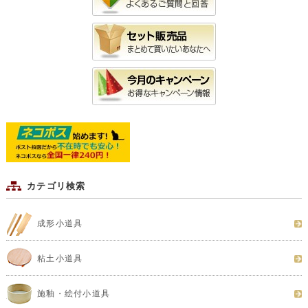
カテゴリ検索
成形小道具
粘土小道具
施釉・絵付小道具