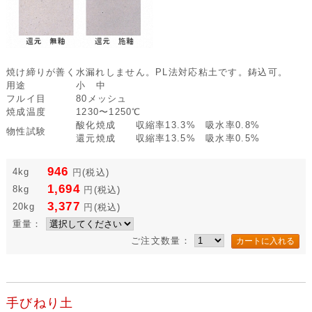
焼け締りが善く水漏れしません。PL法対応粘土です。鋳込可。
用途
小 中
フルイ目
80メッシュ
焼成温度
1230〜1250℃
酸化焼成 収縮率13.3% 吸水率0.8%
物性試験
還元焼成 収縮率13.5% 吸水率0.5%
946
4kg
円
(税込)
1,694
8kg
円
(税込)
3,377
20kg
円
(税込)
重量：
ご注文数量：
手びねり土