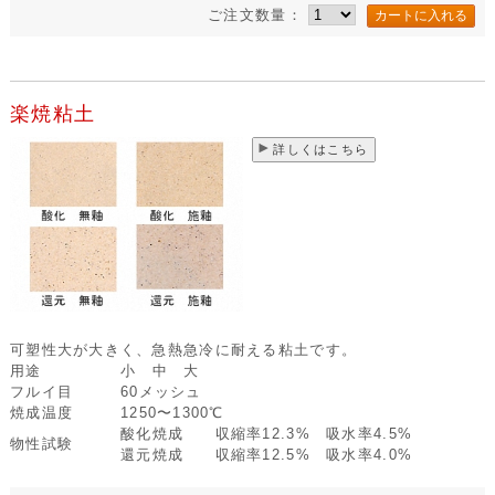
ご注文数量：
楽焼粘土
詳しくはこちら
可塑性大が大きく、急熱急冷に耐える粘土です。
用途
小 中 大
フルイ目
60メッシュ
焼成温度
1250〜1300℃
酸化焼成 収縮率12.3% 吸水率4.5%
物性試験
還元焼成 収縮率12.5% 吸水率4.0%