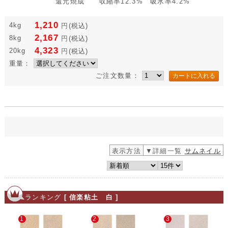
還元焼成 収縮率12.3% 吸水率4.2%
1,210
4kg
円
(税込)
2,167
8kg
円
(税込)
4,323
20kg
円
(税込)
重量：
ご注文数量：
表示方法
▼詳細一覧
サムネイル
ランキング
[ 信楽粘土 白 ]
1
2
3