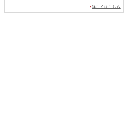
詳しくはこちら
成形小道具
粘土小道具
施釉・絵付け小道具
焼成小道具
粘土
ろくろ
陶芸窯
その他の陶芸機器