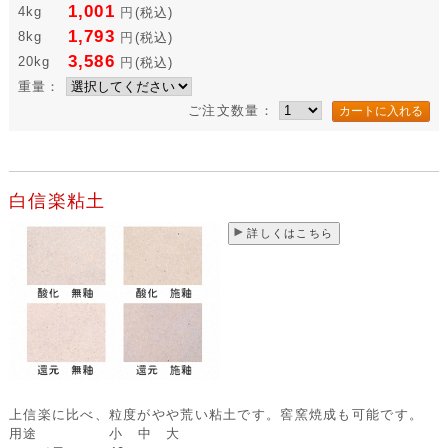
1,001
4kg
円
(税込)
1,793
8kg
円
(税込)
3,586
20kg
円
(税込)
重量：
ご注文数量：
白信楽粘土
詳しくはこちら
上信楽に比べ、粒度がやや荒い粘土です。窖窯焼成も可能です。
用途
小 中 大