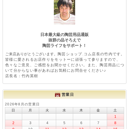
日本最大級の陶芸用品通販
抜群の品そろえで
陶芸ライフをサポート！
ご来店ありがとうございます。
陶芸ショップ.コム店長の竹内です。
皆様に愛されるお店作りをモットーに頑張って参りますので、
色々なご意見、ご感想をお聞かせください。また、陶芸用品につ
いて分からない事があればお気軽にお問合せください♪
店長名：竹内英樹
営業日
2026年8月の営業日
日
月
火
水
木
金
土
1
2
3
4
5
6
7
8