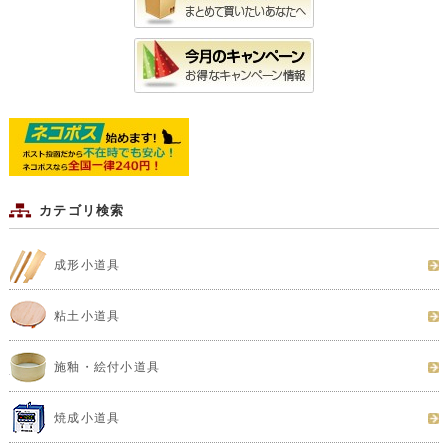
カテゴリ検索
成形小道具
粘土小道具
施釉・絵付小道具
焼成小道具