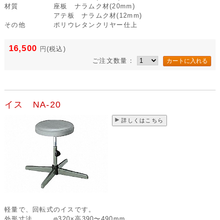
材質
座板 ナラムク材(20mm)
アテ板 ナラムク材(12mm)
その他
ポリウレタンクリヤー仕上
16,500
円
(税込)
ご注文数量：
イス NA-20
詳しくはこちら
軽量で、回転式のイスです。
外形寸法
φ320×高390〜490mm