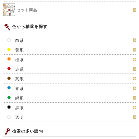
セット商品
色から釉薬を探す
白系
黄系
橙系
赤系
茶系
青系
緑系
黒系
透明
検索の多い語句