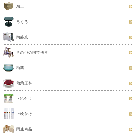
粘土
ろくろ
陶芸窯
その他の陶芸機器
釉薬
釉薬原料
下絵付け
上絵付け
関連商品