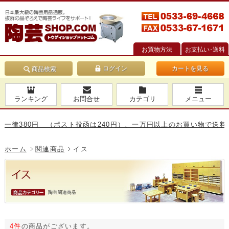
お買物方法
お支払い･送料
カートを見る
商品検索
ランキング
お問合せ
カテゴリ
メニュー
律380円 （ポスト投函は240円）、一万円以上のお買い物で送料無料
ホーム
関連商品
イス
4件
の商品がございます。