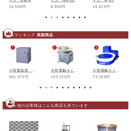
イス NW-8
イス NA-20
イス H-45
16,500円
8,800円
16,610円
ランキング
高額商品
1
2
3
小型電気窯 DMT-01
大型電動ろくろ RK-3D
小型電動ろくろ RK-5T
461,472円
165,255円
73,269円
他のお客様はこんな商品も見ています