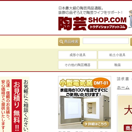
商品検索
成形小道具
粘土小道具
その他の陶芸機器
釉薬
当社は適格請求書（インボ
ホーム