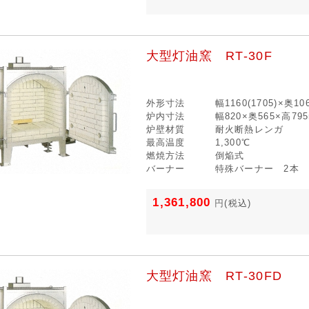
大型灯油窯 RT-30F
外形寸法
幅1160(1705)×奥1
炉内寸法
幅820×奥565×高79
炉壁材質
耐火断熱レンガ
最高温度
1,300℃
燃焼方法
倒焔式
バーナー
特殊バーナー 2本
1,361,800
円
(税込)
大型灯油窯 RT-30FD