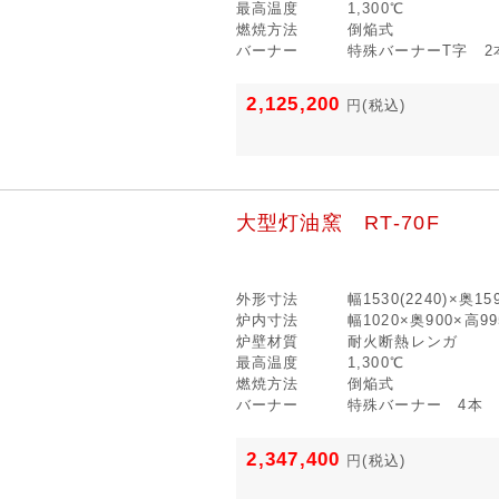
最高温度
1,300℃
燃焼方法
倒焔式
バーナー
特殊バーナーT字 2
2,125,200
円
(税込)
大型灯油窯 RT-70F
外形寸法
幅1530(2240)×奥1
炉内寸法
幅1020×奥900×高9
炉壁材質
耐火断熱レンガ
最高温度
1,300℃
燃焼方法
倒焔式
バーナー
特殊バーナー 4本
2,347,400
円
(税込)