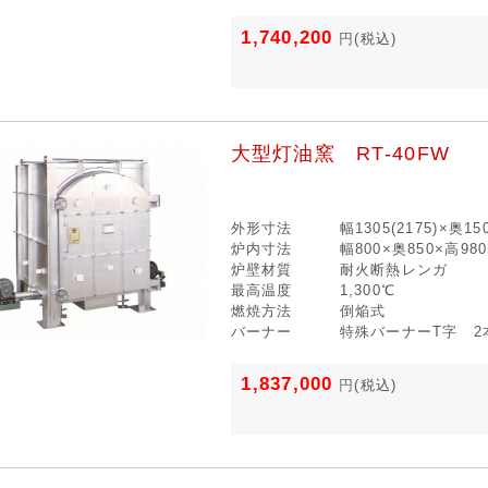
1,740,200
円
(税込)
大型灯油窯 RT-40FW
外形寸法
幅1305(2175)×奥1
炉内寸法
幅800×奥850×高98
炉壁材質
耐火断熱レンガ
最高温度
1,300℃
燃焼方法
倒焔式
バーナー
特殊バーナーT字 2
1,837,000
円
(税込)