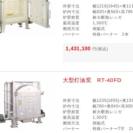
外形寸法
幅1210(1945)×奥1
炉内寸法
幅820×奥565×高79
炉壁材質
耐火断熱レンガ
最高温度
1,300℃
燃焼方法
倒焔式
バーナー
特殊バーナー 2本
1,431,100
円
(税込)
大型灯油窯 RT-40FD
外形寸法
幅1235(1855)×奥1
炉内寸法
幅780×奥840×高90
炉壁材質
耐火断熱レンガ
最高温度
1,300℃
燃焼方法
倒焔式
バーナー
特殊バーナーT字 2