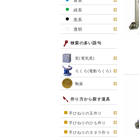
青系
緑系
黒系
透明
検索の多い語句
窯(電気窯)
ろくろ(電動ろくろ)
釉薬
作り方から探す道具
手びねりの玉作り
手びねりのひも作り
手びねりのタタラ作り