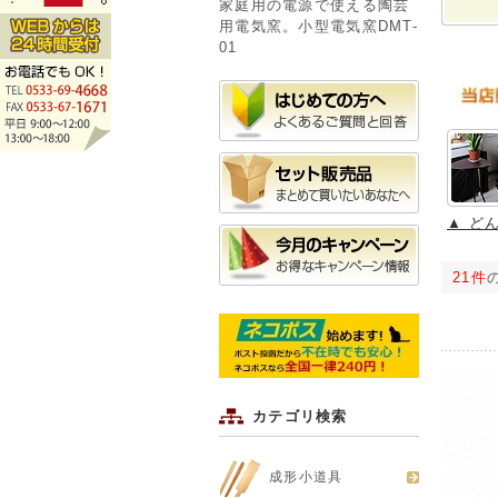
家庭用の電源で使える陶芸
用電気窯。小型電気窯DMT-
01
▲ ど
21件
カテゴリ検索
成形小道具