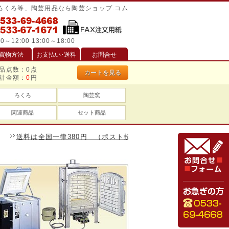
/ろくろ等、陶芸用品なら陶芸ショップ.コム
0～12:00 13:00～18:00
買物方法
お支払い･送料
お問合せ
品点数：
0
点
カートを見る
計金額：
0
円
ろくろ
陶芸窯
関連商品
セット商品
料は全国一律380円 （ポスト投函は240円）、一万円以上のお買い物