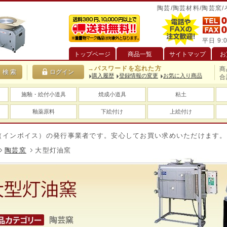
陶芸/陶芸材料/陶芸窯
平日 9:0
トップページ
商品一覧
サイトマップ
お
→パスワードを忘れた方
商
購入履歴
登録情報の変更
お気に入り商品
合
施釉・絵付小道具
焼成小道具
粘土
釉薬原料
下絵付け
上絵付け
イス）の発行事業者です。安心してお買い求めいただけます。
送
陶芸窯
大型灯油窯