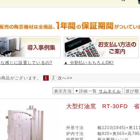
んな感じに設置しているの?
▲ 分割払いもちろんOK!
の商品がございます。
1
2
次へ>>
表示方法
▼詳細一覧
サムネイル
並び順
大型灯油窯 RT-30FD 
外形寸法
幅1210(1945)×奥1
炉内寸法
幅820×奥565×高79
炉壁材質
耐火断熱レンガ