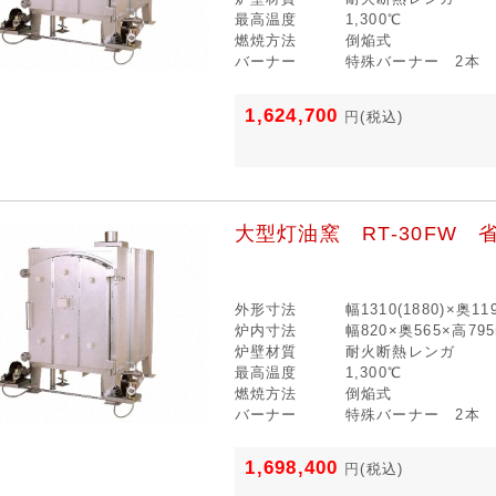
最高温度
1,300℃
燃焼方法
倒焔式
バーナー
特殊バーナー 2本
1,624,700
円
(税込)
大型灯油窯 RT-30FW 
外形寸法
幅1310(1880)×奥1
炉内寸法
幅820×奥565×高79
炉壁材質
耐火断熱レンガ
最高温度
1,300℃
燃焼方法
倒焔式
バーナー
特殊バーナー 2本
1,698,400
円
(税込)