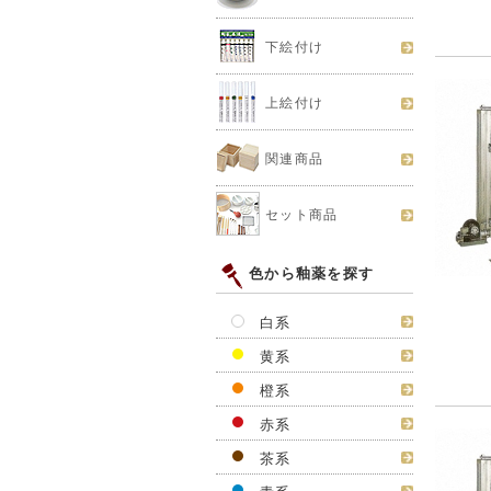
下絵付け
上絵付け
関連商品
セット商品
色から釉薬を探す
白系
黄系
橙系
赤系
茶系