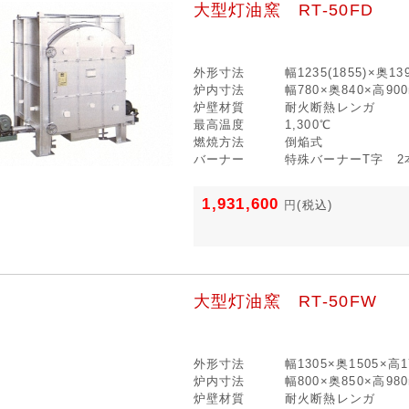
大型灯油窯 RT-50FD
外形寸法
幅1235(1855)×奥1
炉内寸法
幅780×奥840×高90
炉壁材質
耐火断熱レンガ
最高温度
1,300℃
燃焼方法
倒焔式
バーナー
特殊バーナーT字 2
1,931,600
円
(税込)
大型灯油窯 RT-50FW
外形寸法
幅1305×奥1505×高1
炉内寸法
幅800×奥850×高98
炉壁材質
耐火断熱レンガ