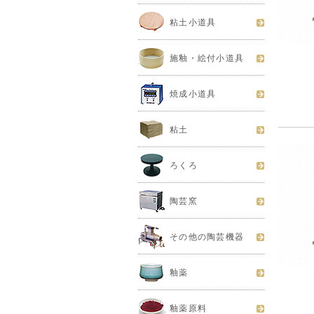
粘土小道具
施釉・絵付小道具
焼成小道具
粘土
ろくろ
陶芸窯
その他の陶芸機器
釉薬
釉薬原料