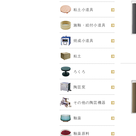
粘土小道具
施釉・絵付小道具
焼成小道具
粘土
ろくろ
陶芸窯
その他の陶芸機器
釉薬
釉薬原料