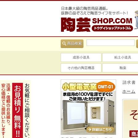
商品検索
成形小道具
粘土小道具
その他の陶芸機器
釉薬
当社は適格請求書（イン
ホーム