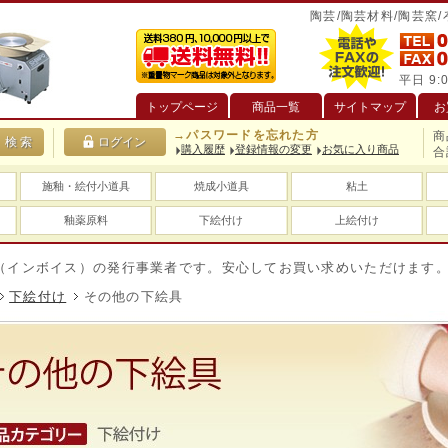
陶芸/陶芸材料/陶芸窯
平日 9:0
トップページ
商品一覧
サイトマップ
お
→パスワードを忘れた方
商
購入履歴
登録情報の変更
お気に入り商品
合
施釉・絵付小道具
焼成小道具
粘土
釉薬原料
下絵付け
上絵付け
ボイス）の発行事業者です。安心してお買い求めいただけます。
送
下絵付け
その他の下絵具