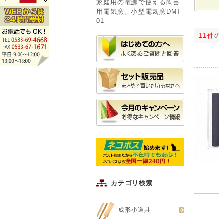
家庭用の電源で使える陶芸
用電気窯。小型電気窯DMT-
01
11件
カテゴリ検索
成形小道具