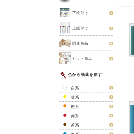
下絵付け
上絵付け
関連商品
セット商品
色から釉薬を探す
白系
黄系
橙系
赤系
茶系