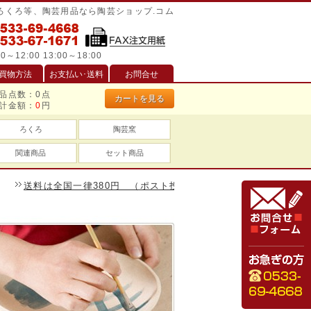
/ろくろ等、陶芸用品なら陶芸ショップ.コム
0～12:00 13:00～18:00
買物方法
お支払い･送料
お問合せ
品点数：
0
点
カートを見る
計金額：
0
円
ろくろ
陶芸窯
関連商品
セット商品
料は全国一律380円 （ポスト投函は240円）、一万円以上のお買い物