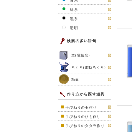
青系
緑系
黒系
透明
検索の多い語句
窯(電気窯)
ろくろ(電動ろくろ)
釉薬
作り方から探す道具
手びねりの玉作り
手びねりのひも作り
手びねりのタタラ作り