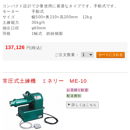
コンパクト設計で少量使用に最適なタイプです。手動式です。
モーター
手動式
サイズ
幅500×奥210×高200mm 12kg
土練能力
30kg/h
抽出口径
φ60mm
羽根
1軸式 鉄鋳物製
137,126
円
(税込)
ご注文数量：
常圧式土練機 ミネリー ME-10
お見積り歓迎
配送費別
詳しくはこちら