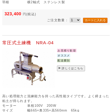
羽根
横2軸式 ステンレス製
323,400
円
(税込)
ご注文数量：
常圧式土練機 NRA-04
お見積り歓迎
オススメ
配送費別
詳しくはこちら
高い処理能力と混練能力を持った高性能タイプです。よく締まった
粘土が得られます。
モーター
単相100V 200W
サイズ
幅665×奥335×高560mm 65kg