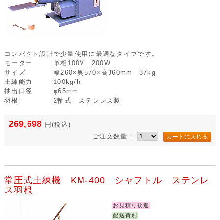
コンパクト設計で少量使用に最適なタイプです。
モーター
単相100V 200W
サイズ
幅260×奥570×高360mm 37kg
土練能力
100kg/h
抽出口径
φ65mm
羽根
2軸式 ステンレス製
269,698
円
(税込)
ご注文数量：
常圧式土練機 KM-400 シャフトル ステンレ
ス羽根
お見積り歓迎
配送費別