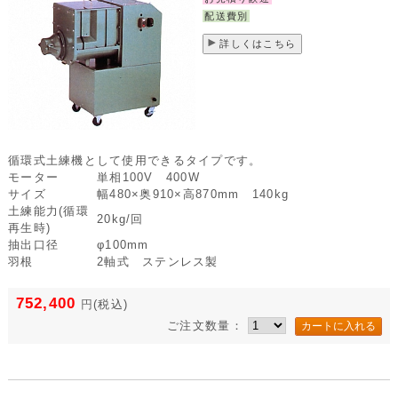
配送費別
詳しくはこちら
循環式土練機として使用できるタイプです。
モーター
単相100V 400W
サイズ
幅480×奥910×高870mm 140kg
土練能力(循環
20kg/回
再生時)
抽出口径
φ100mm
羽根
2軸式 ステンレス製
752,400
円
(税込)
ご注文数量：