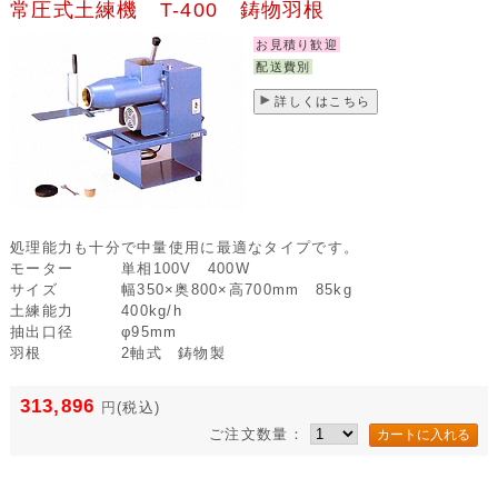
常圧式土練機 T-400 鋳物羽根
お見積り歓迎
配送費別
詳しくはこちら
処理能力も十分で中量使用に最適なタイプです。
モーター
単相100V 400W
サイズ
幅350×奥800×高700mm 85kg
土練能力
400kg/h
抽出口径
φ95mm
羽根
2軸式 鋳物製
313,896
円
(税込)
ご注文数量：