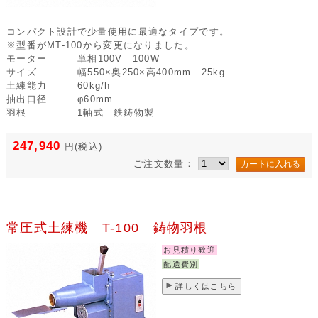
コンパクト設計で少量使用に最適なタイプです。
※型番がMT-100から変更になりました。
モーター
単相100V 100W
サイズ
幅550×奥250×高400mm 25kg
土練能力
60kg/h
抽出口径
φ60mm
羽根
1軸式 鉄鋳物製
247,940
円
(税込)
ご注文数量：
常圧式土練機 T-100 鋳物羽根
お見積り歓迎
配送費別
詳しくはこちら