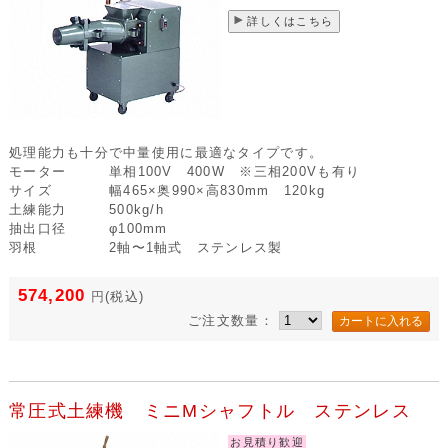
詳しくはこちら
処理能力も十分で中量使用に最適なタイプです。
モーター
単相100V 400W ※三相200Vも有り
サイズ
幅465×奥990×高830mm 120kg
土練能力
500kg/h
抽出口径
φ100mm
羽根
2軸〜1軸式 ステンレス製
574,200
円
(税込)
ご注文数量：
常圧式土練機 ミニMシャフトル ステンレス
お見積り歓迎