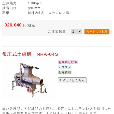
土練能力
400kg/h
抽出口径
φ90mm
羽根
特殊2軸式 ステンレス製
326,040
円
(税込)
ご注文数量：
常圧式土練機 NRA-04S
お見積り歓迎
オススメ
配送費別
詳しくはこちら
高い処理能力と混練能力を持ち、ボディにもステンレスを採用した
高級・高性能タイプです。よく締まった粘土が得られます。