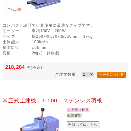
コンパクト設計で少量使用に最適なタイプです。
モーター
単相100V 200W
サイズ
幅260×奥570×高360mm 37kg
土練能力
100kg/h
抽出口径
φ65mm
羽根
2軸式 鋳物製
218,284
円
(税込)
ご注文数量：
常圧式土練機 T-100 ステンレス羽根
お見積り歓迎
配送費別
詳しくはこちら