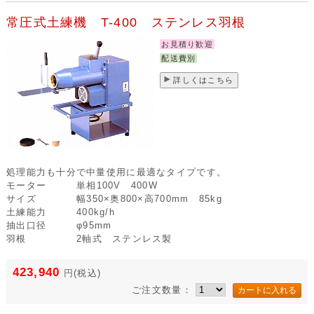
常圧式土練機 T-400 ステンレス羽根
お見積り歓迎
配送費別
詳しくはこちら
処理能力も十分で中量使用に最適なタイプです。
モーター
単相100V 400W
サイズ
幅350×奥800×高700mm 85kg
土練能力
400kg/h
抽出口径
φ95mm
羽根
2軸式 ステンレス製
423,940
円
(税込)
ご注文数量：