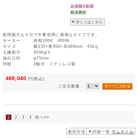
お見積り歓迎
配送費別
詳しくはこちら
処理能力も十分で中量使用に最適なタイプです。
モーター
単相100V 400W
サイズ
幅330×奥950×高480mm 65kg
土練能力
400kg/h
抽出口径
φ75mm
羽根
2軸式 ステンレス製
469,040
円
(税込)
ご注文数量：
1
2
3
4
次へ>>
表示方法
▼詳細一覧
サムネイル