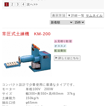
1
2
3
4
次へ>>
表示方法
▼詳細一覧
サムネイル
常圧式土練機 KM-200
お見積り歓迎
オススメ
配送費別
詳しくはこちら
コンパクト設計で少量使用に最適なタイプです。
モーター
単相100V 200W
サイズ
幅300×奥550×高460mm 37kg
土練能力
150kg/h
抽出口径
φ65mm