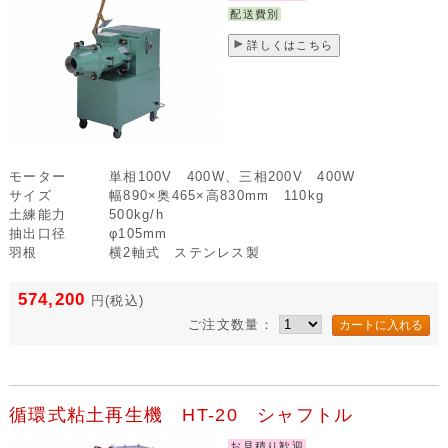
配送費別
詳しくはこちら
モーター
単相100V 400W、三相200V 400W
サイズ
幅890×奥465×高830mm 110kg
土練能力
500kg/h
抽出口径
φ105mm
羽根
横2軸式 ステンレス製
574,200
円
(税込)
ご注文数量：
循環式粘土再生機 HT-20 シャフトル
お見積り歓迎