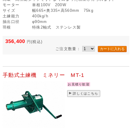
モーター
単相100V 200W
サイズ
幅665×奥335×高560mm 75kg
土練能力
400kg/h
抽出口径
φ90mm
羽根
特殊2軸式 ステンレス製
356,400
円
(税込)
ご注文数量：
手動式土練機 ミネリー MT-1
お見積り歓迎
詳しくはこちら