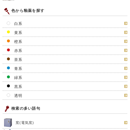
色から釉薬を探す
白系
黄系
橙系
赤系
茶系
青系
緑系
黒系
透明
検索の多い語句
窯(電気窯)