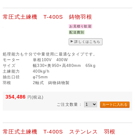
常圧式土練機 T-400S 鋳物羽根
お見積り歓迎
配送費別
詳しくはこちら
処理能力も十分で中量使用に最適なタイプです。
モーター
単相100V 400W
サイズ
幅330×奥950×高480mm 65kg
土練能力
400kg/h
抽出口径
φ75mm
羽根
2軸式 鋳物鋳物製
354,486
円
(税込)
ご注文数量：
常圧式土練機 T-400S ステンレス 羽根