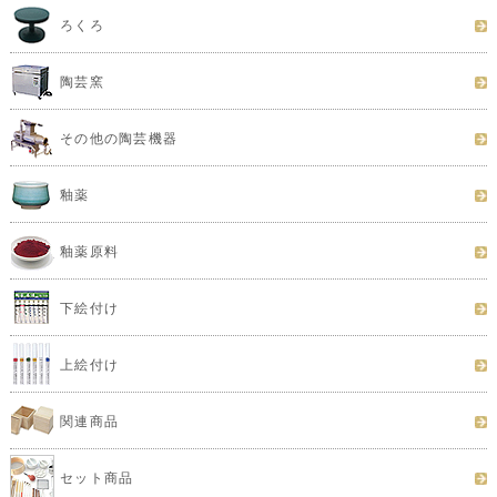
ろくろ
陶芸窯
その他の陶芸機器
釉薬
釉薬原料
下絵付け
上絵付け
関連商品
セット商品