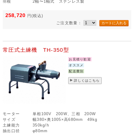
羽根
2軸〜1軸式 ステンレス製
258,720
円
(税込)
ご注文数量：
常圧式土練機 TH-350型
お見積り歓迎
オススメ
配送費別
詳しくはこちら
モーター
単相100V 200W、三相 200W
サイズ
幅380×奥1005×高680mm 49kg
土練能力
350kg/h
抽出口径
φ80mm