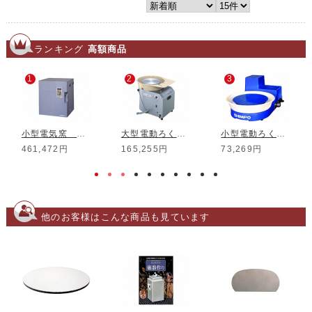
ランキング
高額商品
1
2
3
小型電気窯 DMT-01
大型電動ろくろ RK-3D
小型電動ろくろ RK-5T
461,472円
165,255円
73,269円
他のお客様はこんな商品も見ています