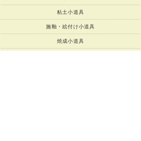
粘土小道具
施釉・絵付け小道具
焼成小道具
粘土
ろくろ
陶芸窯
その他の陶芸機器
釉薬
釉薬原料