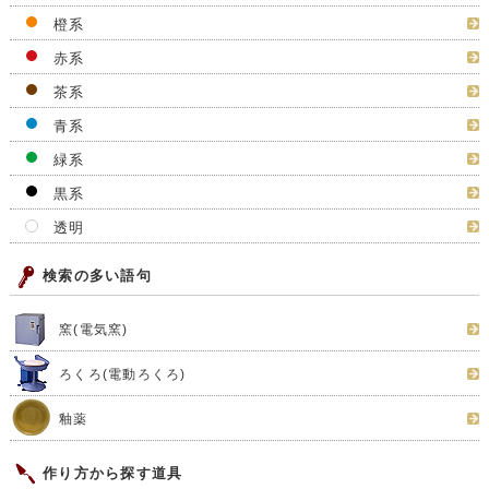
橙系
赤系
茶系
青系
緑系
黒系
透明
検索の多い語句
窯(電気窯)
ろくろ(電動ろくろ)
釉薬
作り方から探す道具