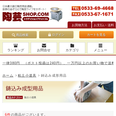
お買物方法
お支払い･送料
カートを見る
商品検索
ランキング
お問合せ
カテゴリ
メニュー
380円 （ポスト投函は240円）、一万円以上のお買い物で送料無料で
ホーム
粘土小道具
鋳込み成形用品
6件
の商品がございます。