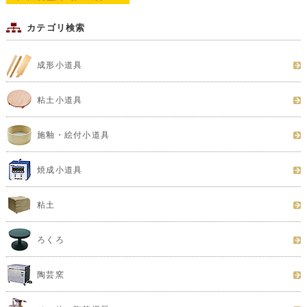
カテゴリ検索
成形小道具
粘土小道具
施釉・絵付小道具
焼成小道具
粘土
ろくろ
陶芸窯