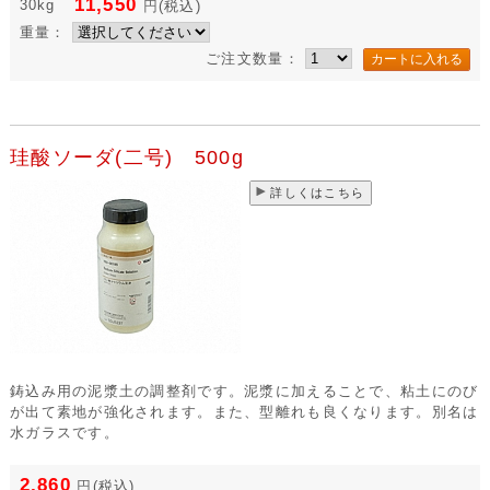
11,550
30kg
円
(税込)
重量：
ご注文数量：
珪酸ソーダ(二号) 500g
詳しくはこちら
鋳込み用の泥漿土の調整剤です。泥漿に加えることで、粘土にのび
が出て素地が強化されます。また、型離れも良くなります。別名は
水ガラスです。
2,860
円
(税込)