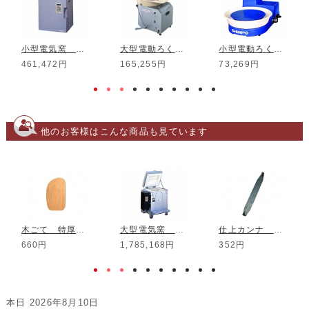
小型電気窯 DMT-01
大型電動ろくろ RK-3D
小型電動ろくろ RK-5T
461,472円
165,255円
73,269円
他のお客様はこんな商品も見ています
木ごて 特厚 No.1
大型電気窯 DME-10A-W 厚壁仕様
仕上カンナ No.8
660円
1,785,168円
352円
本日 2026年8月10日