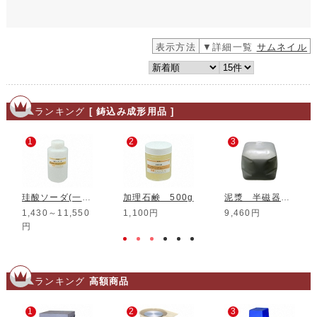
表示方法
▼詳細一覧
サムネイル
ランキング
[ 鋳込み成形用品 ]
1
2
3
珪酸ソーダ(一号)
加理石鹸 500g
泥漿 半磁器土 10L
1,430～11,550
1,100円
9,460円
円
ランキング
高額商品
1
2
3