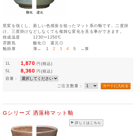
窯変を強くし、新しい色感覚を狙ったマット系の釉です。二度掛
け、三度掛けなどしなくても複雑な変化を見る事ができます。
焼成温度
1230〜1250℃
雰囲気
酸化◎ 還元◎
釉掛厚
薄← 1
2 3 4
5 →厚
1,870
1L
円
(税込)
8,360
5L
円
(税込)
容量：
ご注文数量：
Gシリーズ 洒落柿マット釉
詳しくはこちら