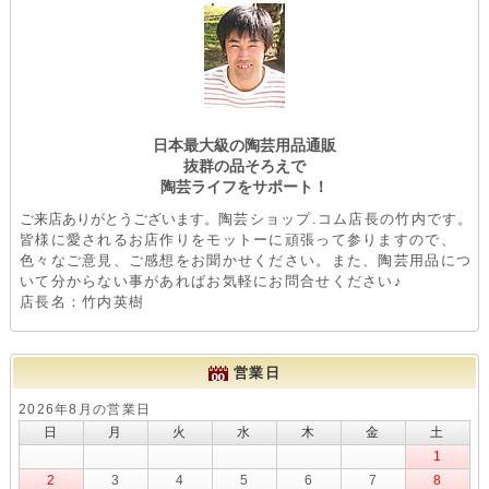
日本最大級の陶芸用品通販
抜群の品そろえで
陶芸ライフをサポート！
ご来店ありがとうございます。
陶芸ショップ.コム店長の竹内です。
皆様に愛されるお店作りをモットーに頑張って参りますので、
色々なご意見、ご感想をお聞かせください。また、陶芸用品につ
いて分からない事があればお気軽にお問合せください♪
店長名：竹内英樹
営業日
2026年8月の営業日
日
月
火
水
木
金
土
1
2
3
4
5
6
7
8