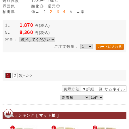
焼成温度
1230〜1240℃
雰囲気
酸化◎ 還元◎
釉掛厚
薄← 1
2 3 4
5 →厚
1,870
1L
円
(税込)
8,360
5L
円
(税込)
容量：
ご注文数量：
1
2
次へ>>
表示方法
▼詳細一覧
サムネイル
ランキング
[ マット釉 ]
1
2
3