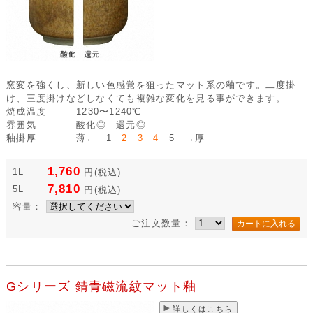
窯変を強くし、新しい色感覚を狙ったマット系の釉です。二度掛
け、三度掛けなどしなくても複雑な変化を見る事ができます。
焼成温度
1230〜1240℃
雰囲気
酸化◎ 還元◎
釉掛厚
薄← 1
2 3 4
5 →厚
1,760
1L
円
(税込)
7,810
5L
円
(税込)
容量：
ご注文数量：
Gシリーズ 錆青磁流紋マット釉
詳しくはこちら