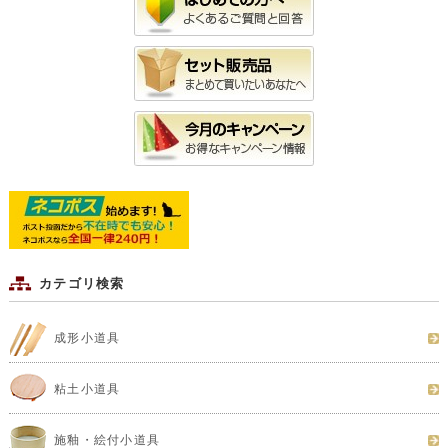
カテゴリ検索
成形小道具
粘土小道具
施釉・絵付小道具