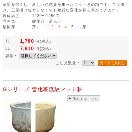
窯変を強くし、新しい色感覚を狙ったマット系の釉です。二度掛
け、三度掛けなどしなくても複雑な変化を見る事ができます。
焼成温度
1230〜1250℃
雰囲気
酸化◎ 還元○
釉掛厚
薄← 1
2 3 4
5 →厚
1,760
1L
円
(税込)
7,810
5L
円
(税込)
容量：
ご注文数量：
Gシリーズ 雪化粧流紋マット釉
詳しくはこちら