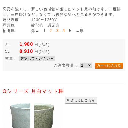
窯変を強くし、新しい色感覚を狙ったマット系の釉です。二度掛
け、三度掛けなどしなくても複雑な変化を見る事ができます。
焼成温度
1230〜1250℃
雰囲気
酸化◎ 還元◎
釉掛厚
薄← 1
2 3 4
5 →厚
1,980
1L
円
(税込)
8,910
5L
円
(税込)
容量：
ご注文数量：
Gシリーズ 月白マット釉
詳しくはこちら