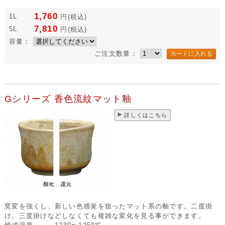
1,760
1L
円
(税込)
7,810
5L
円
(税込)
容量：
ご注文数量：
Gシリーズ 香色流紋マット釉
詳しくはこちら
窯変を強くし、新しい色感覚を狙ったマット系の釉です。二度掛
け、三度掛けなどしなくても複雑な変化を見る事ができます。