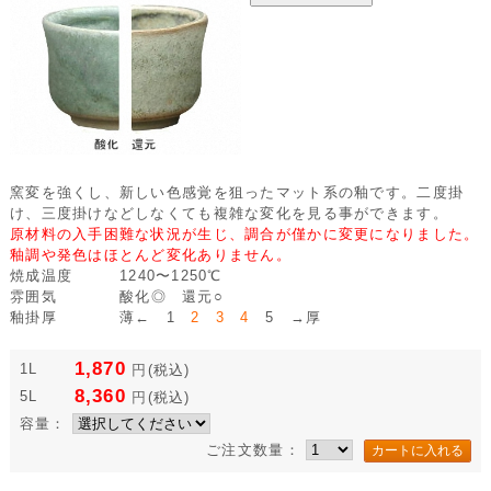
窯変を強くし、新しい色感覚を狙ったマット系の釉です。二度掛
け、三度掛けなどしなくても複雑な変化を見る事ができます。
原材料の入手困難な状況が生じ、調合が僅かに変更になりました。
釉調や発色はほとんど変化ありません。
焼成温度
1240〜1250℃
雰囲気
酸化◎ 還元○
釉掛厚
薄← 1
2 3 4
5 →厚
1,870
1L
円
(税込)
8,360
5L
円
(税込)
容量：
ご注文数量：