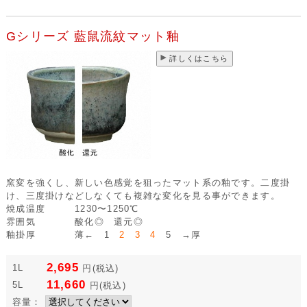
Gシリーズ 藍鼠流紋マット釉
詳しくはこちら
窯変を強くし、新しい色感覚を狙ったマット系の釉です。二度掛
け、三度掛けなどしなくても複雑な変化を見る事ができます。
焼成温度
1230〜1250℃
雰囲気
酸化◎ 還元◎
釉掛厚
薄← 1
2 3 4
5 →厚
2,695
1L
円
(税込)
11,660
5L
円
(税込)
容量：