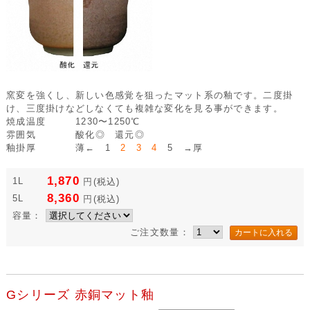
窯変を強くし、新しい色感覚を狙ったマット系の釉です。二度掛
け、三度掛けなどしなくても複雑な変化を見る事ができます。
焼成温度
1230〜1250℃
雰囲気
酸化◎ 還元◎
釉掛厚
薄← 1
2 3 4
5 →厚
1,870
1L
円
(税込)
8,360
5L
円
(税込)
容量：
ご注文数量：
Gシリーズ 赤銅マット釉