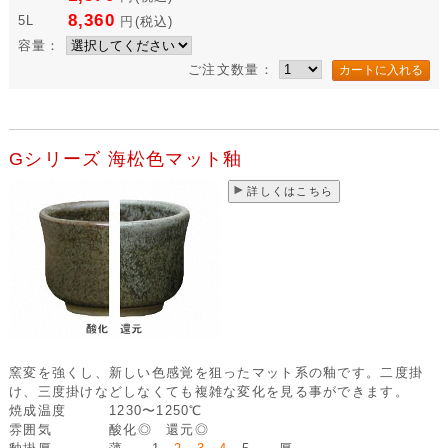
8,360
5L
円
(税込)
容量：
ご注文数量：
Gシリーズ 海松色マット釉
詳しくはこちら
窯変を強くし、新しい色感覚を狙ったマット系の釉です。二度掛
け、三度掛けなどしなくても複雑な変化を見る事ができます。
焼成温度
1230〜1250℃
雰囲気
酸化◎ 還元◎