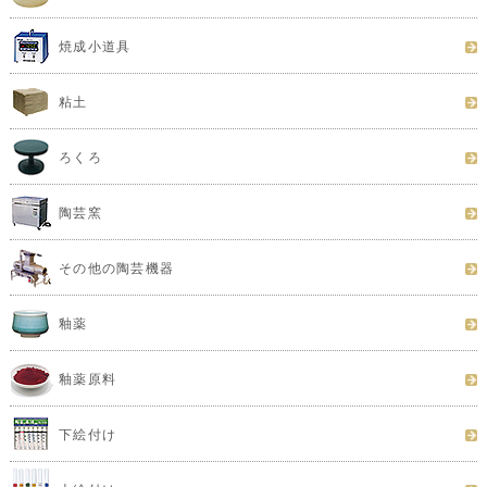
焼成小道具
粘土
ろくろ
陶芸窯
その他の陶芸機器
釉薬
釉薬原料
下絵付け