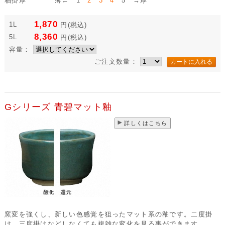
釉掛厚
薄← 1
2 3 4
5 →厚
1,870
1L
円
(税込)
8,360
5L
円
(税込)
容量：
ご注文数量：
Gシリーズ 青碧マット釉
詳しくはこちら
窯変を強くし、新しい色感覚を狙ったマット系の釉です。二度掛
け、三度掛けなどしなくても複雑な変化を見る事ができます。