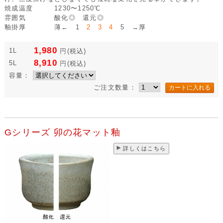
焼成温度
1230〜1250℃
雰囲気
酸化◎ 還元◎
釉掛厚
薄← 1
2 3 4
5 →厚
1,980
1L
円
(税込)
8,910
5L
円
(税込)
容量：
ご注文数量：
Gシリーズ 卯の花マット釉
詳しくはこちら