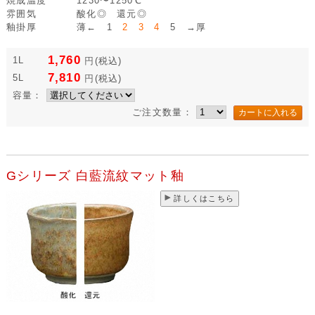
焼成温度
1230〜1250℃
雰囲気
酸化◎ 還元◎
釉掛厚
薄← 1
2 3 4
5 →厚
1,760
1L
円
(税込)
7,810
5L
円
(税込)
容量：
ご注文数量：
Gシリーズ 白藍流紋マット釉
詳しくはこちら