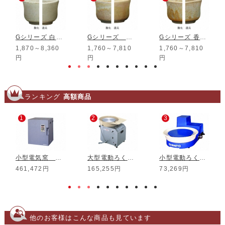
Gシリーズ 白練マット釉
Gシリーズ 薄卵流紋マット釉
Gシリーズ 香色流紋マット釉
1,870～8,360
1,760～7,810
1,760～7,810
円
円
円
ランキング
高額商品
1
2
3
小型電気窯 DMT-01
大型電動ろくろ RK-3D
小型電動ろくろ RK-5T
461,472円
165,255円
73,269円
他のお客様はこんな商品も見ています