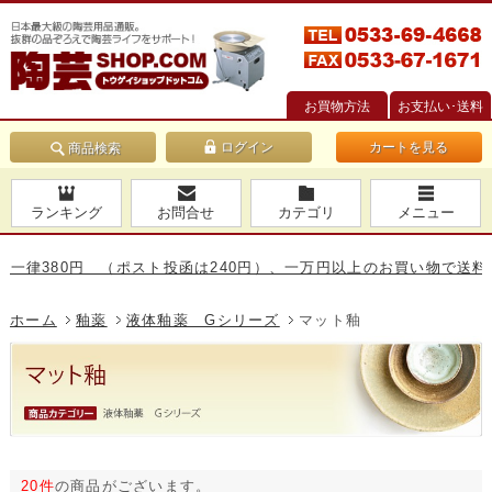
お買物方法
お支払い･送料
カートを見る
商品検索
ランキング
お問合せ
カテゴリ
メニュー
80円 （ポスト投函は240円）、一万円以上のお買い物で送料無料です
ホーム
釉薬
液体釉薬 Gシリーズ
マット釉
20件
の商品がございます。