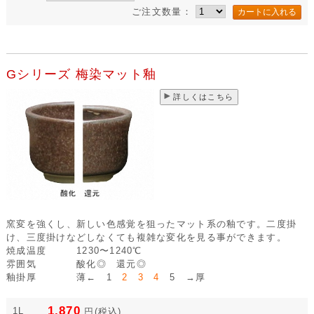
ご注文数量：
Gシリーズ 梅染マット釉
詳しくはこちら
窯変を強くし、新しい色感覚を狙ったマット系の釉です。二度掛
け、三度掛けなどしなくても複雑な変化を見る事ができます。
焼成温度
1230〜1240℃
雰囲気
酸化◎ 還元◎
釉掛厚
薄← 1
2 3 4
5 →厚
1,870
1L
円
(税込)