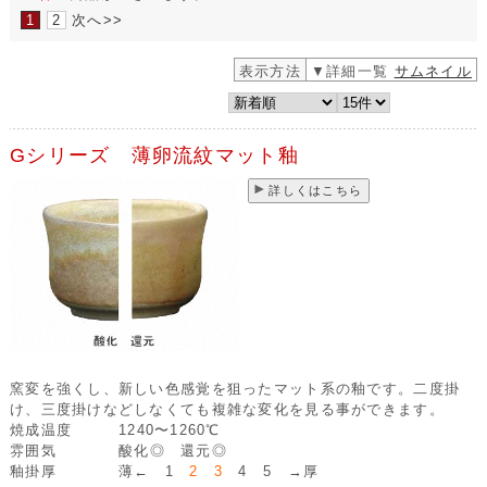
1
2
次へ>>
表示方法
▼詳細一覧
サムネイル
Gシリーズ 薄卵流紋マット釉
詳しくはこちら
窯変を強くし、新しい色感覚を狙ったマット系の釉です。二度掛
け、三度掛けなどしなくても複雑な変化を見る事ができます。
焼成温度
1240〜1260℃
雰囲気
酸化◎ 還元◎
釉掛厚
薄← 1
2 3
4 5 →厚