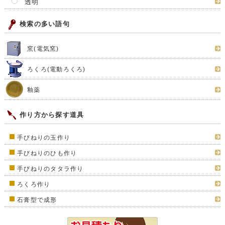
透明
検索の多い語句
窯(電気窯)
ろくろ(電動ろくろ)
釉薬
作り方から探す道具
手びねりの玉作り
手びねりのひも作り
手びねりのタタラ作り
ろくろ作り
石膏型で成形