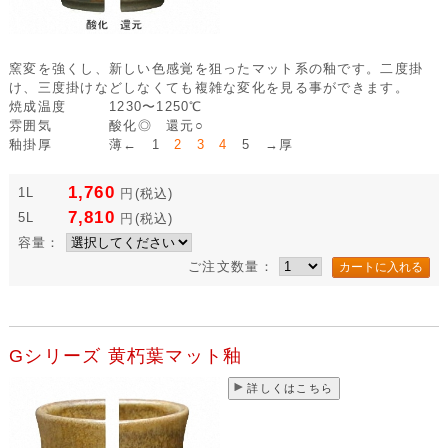
窯変を強くし、新しい色感覚を狙ったマット系の釉です。二度掛
け、三度掛けなどしなくても複雑な変化を見る事ができます。
焼成温度
1230〜1250℃
雰囲気
酸化◎ 還元○
釉掛厚
薄← 1
2 3 4
5 →厚
1,760
1L
円
(税込)
7,810
5L
円
(税込)
容量：
ご注文数量：
Gシリーズ 黄朽葉マット釉
詳しくはこちら