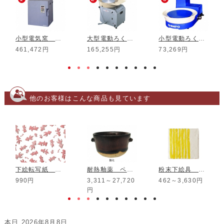
小型電気窯 DMT-01
大型電動ろくろ RK-3D
小型電動ろくろ RK-5T
461,472円
165,255円
73,269円
他のお客様はこんな商品も見ています
下絵転写紙 白盛 2色金魚 赤
耐熱釉薬 ペタライト光沢飴釉
粉末下絵具 楽焼用 黄
990円
3,311～27,720
462～3,630円
円
本日 2026年8月8日