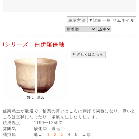
表示方法
▼詳細一覧
サムネイル
Iシリーズ 白伊羅保釉
詳しくはこちら
信楽粘土が最適で、釉薬の薄いところは剥げて褐色になり、厚いと
ころは玉状になったり、条痕を生じたりします。
焼成温度
1190〜1250℃
雰囲気
酸化◎ 還元〇
釉掛厚
薄←
1 2 3
4 5 →厚