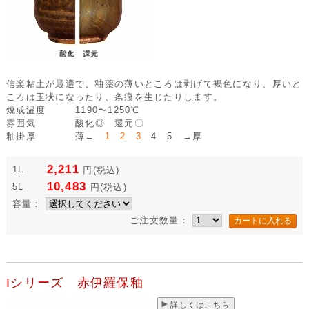
信楽粘土が最適で、釉薬の薄いところは剥げて褐色になり、厚いと
ころは玉状になったり、条痕を生じたりします。
焼成温度
1190〜1250℃
雰囲気
酸化◎ 還元〇
釉掛厚
薄←
1 2 3
4 5 →厚
2,211
1L
円
(税込)
10,483
5L
円
(税込)
容量：
ご注文数量：
Iシリーズ 赤伊羅保釉
詳しくはこちら