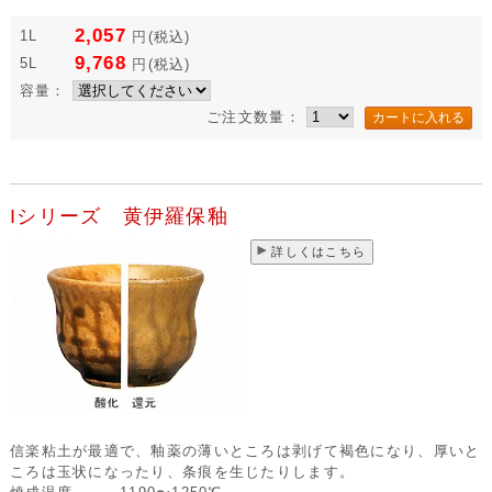
2,057
1L
円
(税込)
9,768
5L
円
(税込)
容量：
ご注文数量：
Iシリーズ 黄伊羅保釉
詳しくはこちら
信楽粘土が最適で、釉薬の薄いところは剥げて褐色になり、厚いと
ころは玉状になったり、条痕を生じたりします。