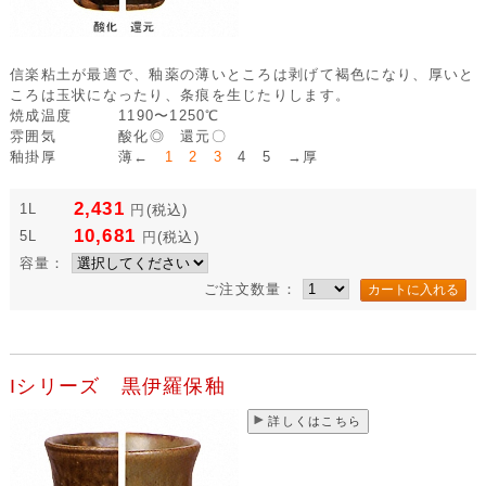
信楽粘土が最適で、釉薬の薄いところは剥げて褐色になり、厚いと
ころは玉状になったり、条痕を生じたりします。
焼成温度
1190〜1250℃
雰囲気
酸化◎ 還元〇
釉掛厚
薄←
1 2 3
4 5 →厚
2,431
1L
円
(税込)
10,681
5L
円
(税込)
容量：
ご注文数量：
Iシリーズ 黒伊羅保釉
詳しくはこちら