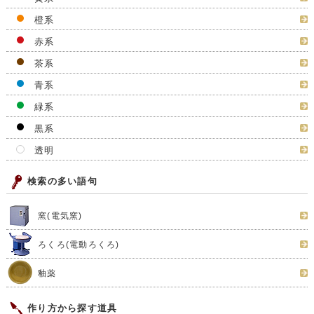
橙系
赤系
茶系
青系
緑系
黒系
透明
検索の多い語句
窯(電気窯)
ろくろ(電動ろくろ)
釉薬
作り方から探す道具