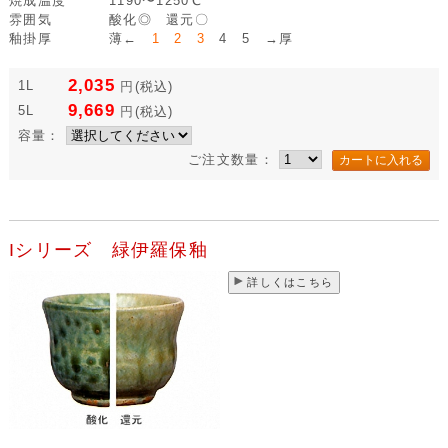
焼成温度
1190〜1250℃
雰囲気
酸化◎ 還元〇
釉掛厚
薄←
1 2 3
4 5 →厚
2,035
1L
円
(税込)
9,669
5L
円
(税込)
容量：
ご注文数量：
Iシリーズ 緑伊羅保釉
詳しくはこちら