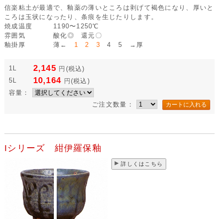
信楽粘土が最適で、釉薬の薄いところは剥げて褐色になり、厚いと
ころは玉状になったり、条痕を生じたりします。
焼成温度
1190〜1250℃
雰囲気
酸化◎ 還元〇
釉掛厚
薄←
1 2 3
4 5 →厚
2,145
1L
円
(税込)
10,164
5L
円
(税込)
容量：
ご注文数量：
Iシリーズ 紺伊羅保釉
詳しくはこちら