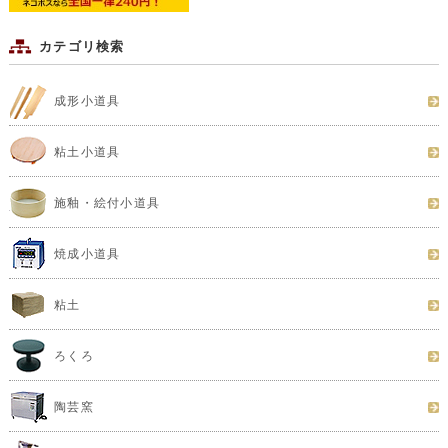
カテゴリ検索
成形小道具
粘土小道具
施釉・絵付小道具
焼成小道具
粘土
ろくろ
陶芸窯