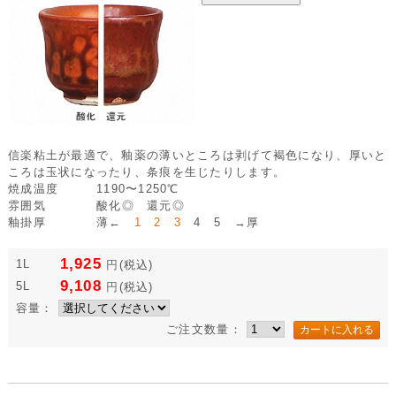
信楽粘土が最適で、釉薬の薄いところは剥げて褐色になり、厚いと
ころは玉状になったり、条痕を生じたりします。
焼成温度
1190〜1250℃
雰囲気
酸化◎ 還元◎
釉掛厚
薄←
1 2 3
4 5 →厚
1,925
1L
円
(税込)
9,108
5L
円
(税込)
容量：
ご注文数量：