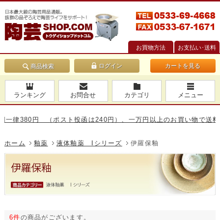
お買物方法
お支払い･送料
カートを見る
商品検索
ランキング
お問合せ
カテゴリ
メニュー
380円 （ポスト投函は240円）、一万円以上のお買い物で送料無料で
ホーム
釉薬
液体釉薬 Iシリーズ
伊羅保釉
6件
の商品がございます。