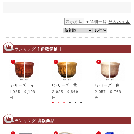
表示方法
▼詳細一覧
サムネイル
ランキング
[ 伊羅保釉 ]
1
2
3
Iシリーズ 赤伊羅保釉
Iシリーズ 黄伊羅保釉
Iシリーズ 白伊羅保釉
1,925～9,108
2,035～9,669
2,057～9,768
円
円
円
ランキング
高額商品
1
2
3