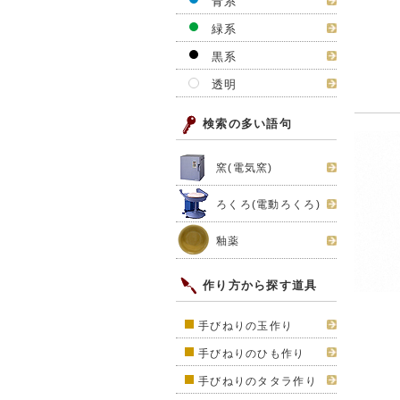
青系
緑系
黒系
透明
検索の多い語句
窯(電気窯)
ろくろ(電動ろくろ)
釉薬
作り方から探す道具
手びねりの玉作り
手びねりのひも作り
手びねりのタタラ作り