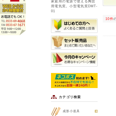
家庭用の電源で使える陶芸
用電気窯。小型電気窯DMT-
01
10件
カテゴリ検索
成形小道具