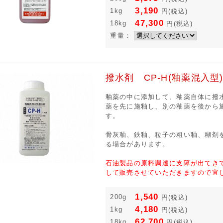
3,190
1kg
円
(税込)
47,300
18kg
円
(税込)
重量：
撥水剤 CP-H(釉薬混入型
釉薬の中に添加して、釉薬自体に撥
薬を先に施釉し、別の釉薬を後から
す。
骨灰釉、鉄釉、粒子の粗い釉、糊剤
る場合があります。
石油製品の原料調達に支障が出てき
して販売させていただきますので宜
1,540
200g
円
(税込)
4,180
1kg
円
(税込)
62,700
18kg
円
(税込)