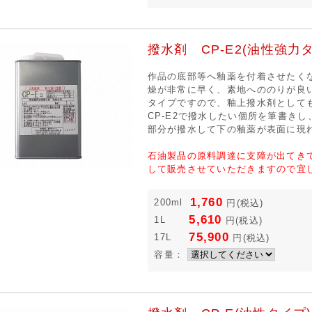
撥水剤 CP-E2(油性強力
作品の底部等へ釉薬を付着させたく
燥が非常に早く、素地へののりが良
タイプですので、釉上撥水剤として
CP-E2で撥水したい個所を筆書きし
部分が撥水して下の釉薬が表面に現
石油製品の原料調達に支障が出てき
して販売させていただきますので宜
1,760
200ml
円
(税込)
5,610
1L
円
(税込)
75,900
17L
円
(税込)
容量：