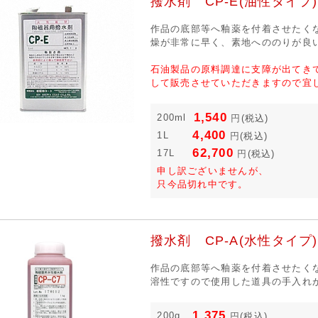
撥水剤 CP-E(油性タイプ)
作品の底部等へ釉薬を付着させたく
燥が非常に早く、素地へののりが良
石油製品の原料調達に支障が出てき
して販売させていただきますので宜
1,540
200ml
円
(税込)
4,400
1L
円
(税込)
62,700
17L
円
(税込)
申し訳ございませんが、
只今品切れ中です。
撥水剤 CP-A(水性タイプ)
作品の底部等へ釉薬を付着させたく
溶性ですので使用した道具の手入れ
1,375
200g
円
(税込)