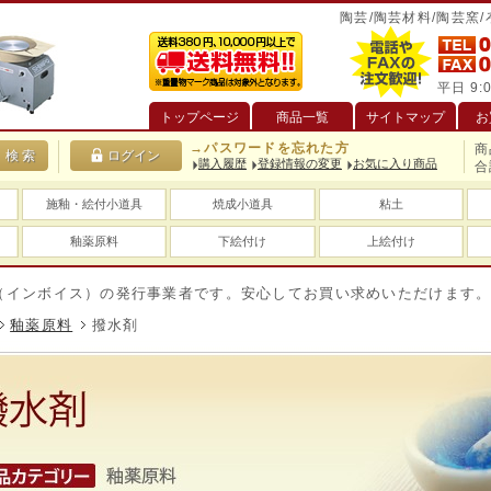
陶芸/陶芸材料/陶芸窯
平日 9:0
トップページ
商品一覧
サイトマップ
お
→パスワードを忘れた方
商
購入履歴
登録情報の変更
お気に入り商品
合
施釉・絵付小道具
焼成小道具
粘土
釉薬原料
下絵付け
上絵付け
ボイス）の発行事業者です。安心してお買い求めいただけます。
釉薬原料
撥水剤