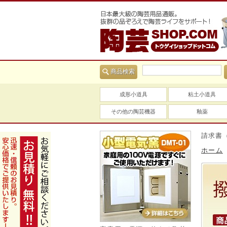
商品検索
成形小道具
粘土小道具
その他の陶芸機器
釉薬
当社は適格請求書（イン
ホーム