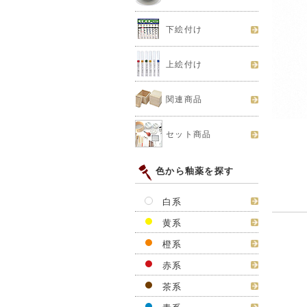
下絵付け
上絵付け
関連商品
セット商品
色から釉薬を探す
白系
黄系
橙系
赤系
茶系