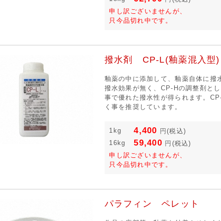
申し訳ございませんが、
只今品切れ中です。
撥水剤 CP-L(釉薬混入型)
釉薬の中に添加して、釉薬自体に撥水
撥水効果が無く、CP-Hの調整剤と
事で優れた撥水性が得られます。CP-
く事を推奨しています。
4,400
1kg
円
(税込)
59,400
16kg
円
(税込)
申し訳ございませんが、
只今品切れ中です。
パラフィン ペレット