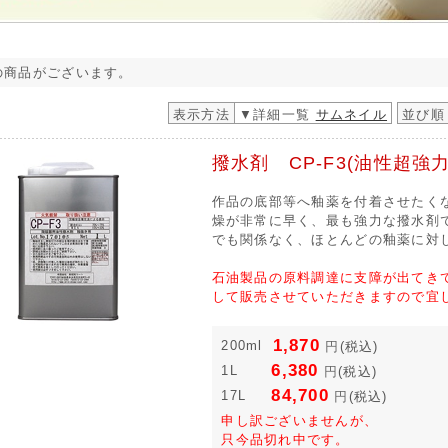
の商品がございます。
表示方法
▼詳細一覧
サムネイル
並び順
撥水剤 CP-F3(油性超強
作品の底部等へ釉薬を付着させたく
燥が非常に早く、最も強力な撥水剤
でも関係なく、ほとんどの釉薬に対
石油製品の原料調達に支障が出てき
して販売させていただきますので宜
1,870
200ml
円
(税込)
6,380
1L
円
(税込)
84,700
17L
円
(税込)
申し訳ございませんが、
只今品切れ中です。