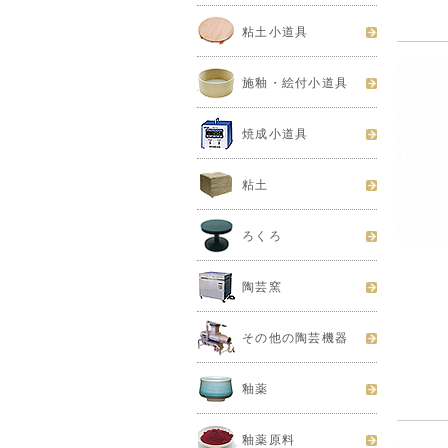
粘土小道具
施釉・絵付小道具
焼成小道具
粘土
ろくろ
陶芸窯
その他の陶芸機器
釉薬
釉薬原料