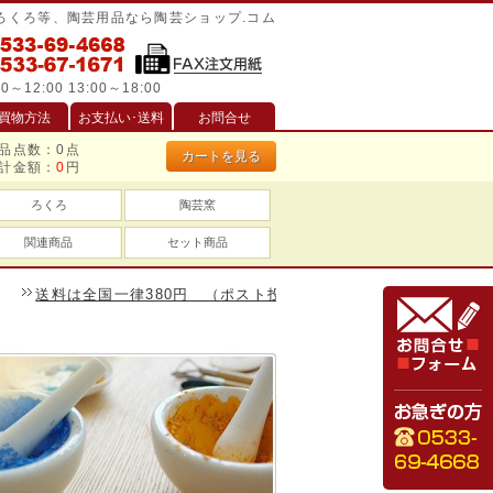
/ろくろ等、陶芸用品なら陶芸ショップ.コム
0～12:00 13:00～18:00
買物方法
お支払い･送料
お問合せ
品点数：
0
点
カートを見る
計金額：
0
円
ろくろ
陶芸窯
関連商品
セット商品
送料は全国一律380円 （ポスト投函は240円）、一万円以上のお買い