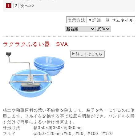
1
2
次へ>>
表示方法
▼詳細一覧
サムネイル
ラクラクふるい器 SVA
詳しくはこちら
粘土や釉薬原料の荒い不純物を除去して、粒子を均一にするのに使
用します。フルイを交換する事で粒度を調整ができ、ハンドルを回
すだけで簡単にふるい掛け出来ます。
外形寸法
幅350×奥350×高350mm
フルイ
φ350×120mm/#60、#80、#100、#120