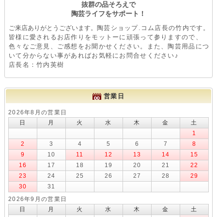
抜群の品そろえで
陶芸ライフをサポート！
ご来店ありがとうございます。
陶芸ショップ.コム店長の竹内です。
皆様に愛されるお店作りをモットーに頑張って参りますので、
色々なご意見、ご感想をお聞かせください。また、陶芸用品につ
いて分からない事があればお気軽にお問合せください♪
店長名：竹内英樹
営業日
2026年8月の営業日
日
月
火
水
木
金
土
1
2
3
4
5
6
7
8
9
10
11
12
13
14
15
16
17
18
19
20
21
22
23
24
25
26
27
28
29
30
31
2026年9月の営業日
日
月
火
水
木
金
土