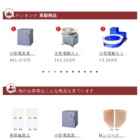
ランキング
高額商品
1
2
3
小型電気窯 DMT-01
大型電動ろくろ RK-3D
小型電動ろくろ RK-5T
461,472円
165,255円
73,269円
他のお客様はこんな商品も見ています
有田磁器土
小型電気窯 DMT-01
Mシリーズ 桜御深井釉