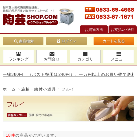
お買物方法
お支払い･送料
カートを見る
商品検索
ランキング
お問合せ
カテゴリ
メニュー
80円 （ポスト投函は240円）、一万円以上のお買い物で送料無料です
ホーム
施釉・絵付小道具
フルイ
18件
の商品がございます。