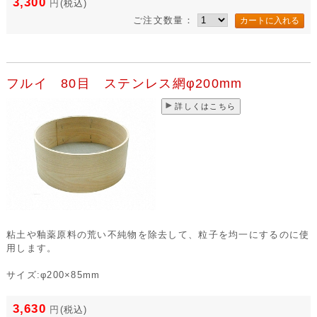
3,300
円
(税込)
ご注文数量：
フルイ 80目 ステンレス網φ200mm
詳しくはこちら
粘土や釉薬原料の荒い不純物を除去して、粒子を均一にするのに使
用します。
サイズ:φ200×85mm
3,630
円
(税込)