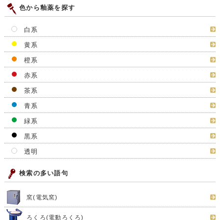
色から釉薬を探す
白系
黄系
橙系
赤系
茶系
青系
緑系
黒系
透明
検索の多い語句
窯(電気窯)
ろくろ(電動ろくろ)