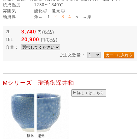
焼成温度
1230〜1340℃
雰囲気
酸化◎ 還元◎
釉掛厚
薄← 1
2 3 4
5 →厚
3,740
2L
円
(税込)
20,900
18L
円
(税込)
容量：
ご注文数量：
Mシリーズ 瑠璃御深井釉
詳しくはこちら