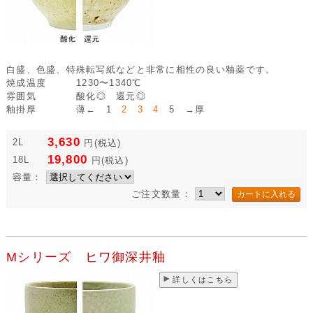
白盛、色盛、特殊転写紙などと非常に相性の良い釉薬です。
焼成温度
1230〜1340℃
雰囲気
酸化◎ 還元◎
釉掛厚
薄← 1
2 3 4
5 →厚
3,630
2L
円
(税込)
19,800
18L
円
(税込)
容量：
ご注文数量：
Mシリーズ ヒワ御深井釉
詳しくはこちら