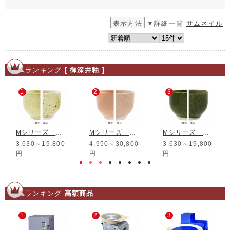
表示方法
▼詳細一覧
サムネイル
ランキング
[ 御深井釉 ]
1
2
3
Mシリーズ 黄斑御深井釉
Mシリーズ 桜御深井釉
Mシリーズ 織部御深井釉
3,630～19,800
4,950～30,800
3,630～19,800
円
円
円
ランキング
高額商品
1
2
3