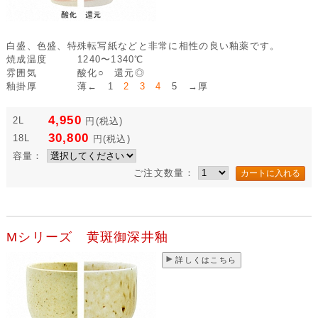
白盛、色盛、特殊転写紙などと非常に相性の良い釉薬です。
焼成温度
1240〜1340℃
雰囲気
酸化○ 還元◎
釉掛厚
薄← 1
2 3 4
5 →厚
4,950
2L
円
(税込)
30,800
18L
円
(税込)
容量：
ご注文数量：
Mシリーズ 黄斑御深井釉
詳しくはこちら