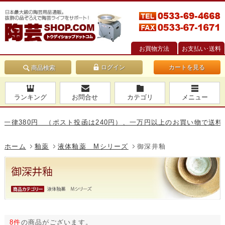
お買物方法
お支払い･送料
カートを見る
商品検索
ランキング
お問合せ
カテゴリ
メニュー
380円 （ポスト投函は240円）、一万円以上のお買い物で送料無料で
ホーム
釉薬
液体釉薬 Mシリーズ
御深井釉
8件
の商品がございます。