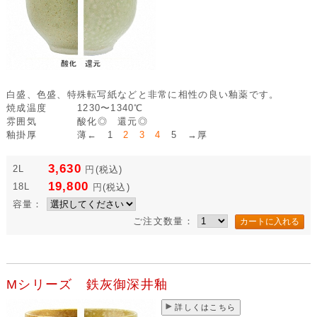
白盛、色盛、特殊転写紙などと非常に相性の良い釉薬です。
焼成温度
1230〜1340℃
雰囲気
酸化◎ 還元◎
釉掛厚
薄← 1
2 3 4
5 →厚
3,630
2L
円
(税込)
19,800
18L
円
(税込)
容量：
ご注文数量：
Mシリーズ 鉄灰御深井釉
詳しくはこちら