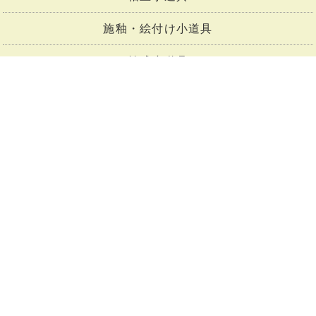
施釉・絵付け小道具
焼成小道具
粘土
ろくろ
陶芸窯
その他の陶芸機器
釉薬
釉薬原料
下絵付け