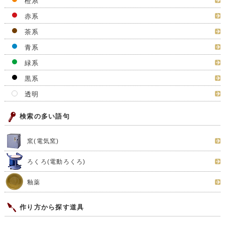
橙系
赤系
茶系
青系
緑系
黒系
透明
検索の多い語句
窯(電気窯)
ろくろ(電動ろくろ)
釉薬
作り方から探す道具