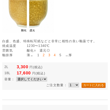
白盛、色盛、特殊転写紙などと非常に相性の良い釉薬です。
焼成温度
1230〜1340℃
雰囲気
酸化○ 還元◎
釉掛厚
薄← 1
2 3 4
5 →厚
3,300
2L
円
(税込)
17,600
18L
円
(税込)
容量：
ご注文数量：