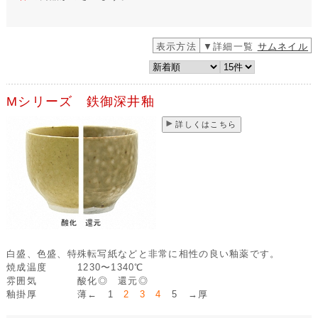
表示方法
▼詳細一覧
サムネイル
Mシリーズ 鉄御深井釉
詳しくはこちら
白盛、色盛、特殊転写紙などと非常に相性の良い釉薬です。
焼成温度
1230〜1340℃
雰囲気
酸化◎ 還元◎
釉掛厚
薄← 1
2 3 4
5 →厚