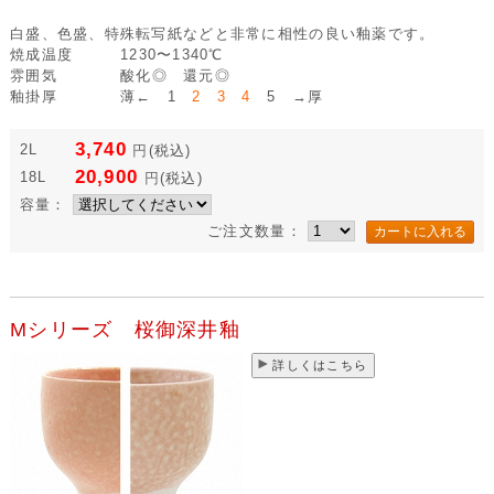
白盛、色盛、特殊転写紙などと非常に相性の良い釉薬です。
焼成温度
1230〜1340℃
雰囲気
酸化◎ 還元◎
釉掛厚
薄← 1
2 3 4
5 →厚
3,740
2L
円
(税込)
20,900
18L
円
(税込)
容量：
ご注文数量：
Mシリーズ 桜御深井釉
詳しくはこちら