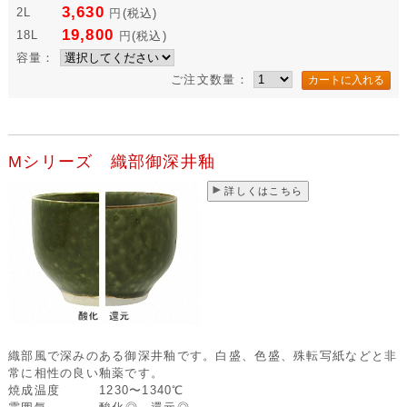
3,630
2L
円
(税込)
19,800
18L
円
(税込)
容量：
ご注文数量：
Mシリーズ 織部御深井釉
詳しくはこちら
織部風で深みのある御深井釉です。白盛、色盛、殊転写紙などと非
常に相性の良い釉薬です。
焼成温度
1230〜1340℃