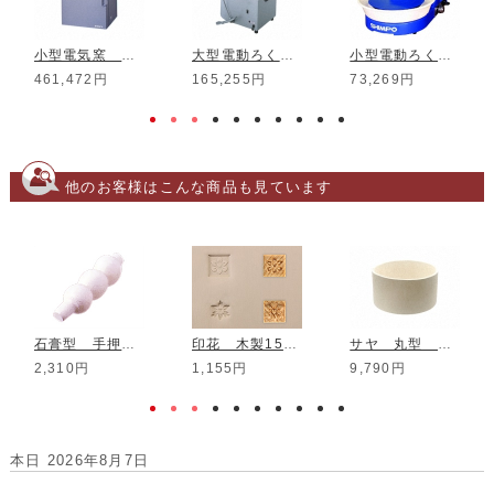
小型電気窯 DMT-01
大型電動ろくろ RK-3D
小型電動ろくろ RK-5T
461,472円
165,255円
73,269円
他のお客様はこんな商品も見ています
石膏型 手押し用 箸置き FO-22
印花 木製15mm SSS-101
サヤ 丸型 底付き 内寸φ280*150mm
2,310円
1,155円
9,790円
本日 2026年8月7日