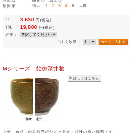
雰囲気
酸化◎ 還元◎
釉掛厚
薄← 1
2 3 4
5 →厚
3,630
2L
円
(税込)
19,800
18L
円
(税込)
容量：
ご注文数量：
Mシリーズ 飴御深井釉
詳しくはこちら
白盛、色盛、特殊転写紙などと非常に相性の良い釉薬です。