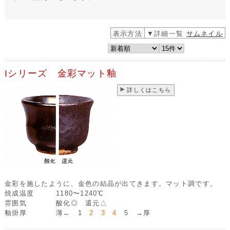
表示方法
▼詳細一覧
サムネイル
Iシリーズ 金彩マット釉
詳しくはこちら
金彩を施したように、金色の結晶が出てきます。マット調です。
焼成温度
1180〜1240℃
雰囲気
酸化◎ 還元△
釉掛厚
薄← 1
2 3 4
5 →厚