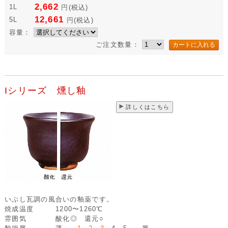
2,662
1L
円
(税込)
12,661
5L
円
(税込)
容量：
ご注文数量：
Iシリーズ 燻し釉
詳しくはこちら
いぶし瓦調の風合いの釉薬です。
焼成温度
1200〜1260℃
雰囲気
酸化◎ 還元○