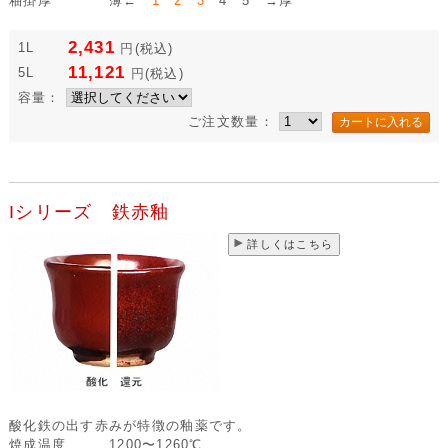
釉掛厚
薄←
1 2 3
4 5 →厚
2,431
1L
円
(税込)
11,121
5L
円
(税込)
容量：
ご注文数量：
Iシリーズ 鉄赤釉
詳しくはこちら
酸化鉄の出す赤みが特徴の釉薬です。
焼成温度
1200〜1260℃