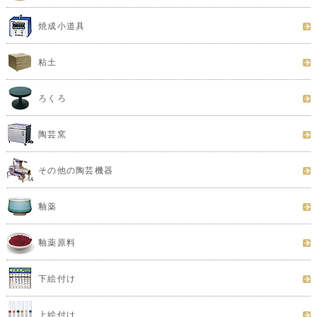
焼成小道具
粘土
ろくろ
陶芸窯
その他の陶芸機器
釉薬
釉薬原料
下絵付け
上絵付け