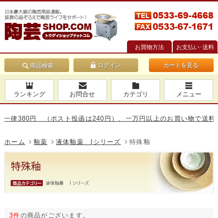
お買物方法
お支払い･送料
カートを見る
商品検索
ランキング
お問合せ
カテゴリ
メニュー
380円 （ポスト投函は240円）、一万円以上のお買い物で送料無料で
ホーム
釉薬
液体釉薬 Iシリーズ
特殊釉
3件
の商品がございます。