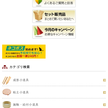
カテゴリ検索
成形小道具
粘土小道具
施釉・絵付小道具