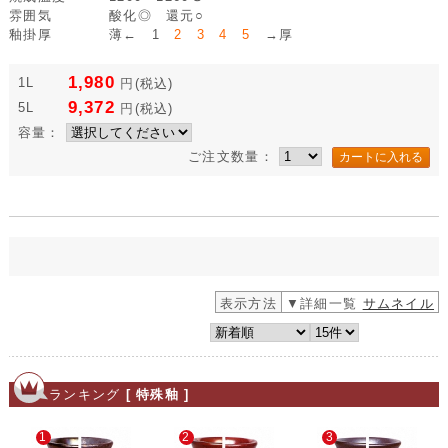
雰囲気
酸化◎ 還元○
釉掛厚
薄← 1
2 3 4 5
→厚
1,980
1L
円
(税込)
9,372
5L
円
(税込)
容量：
ご注文数量：
表示方法
▼詳細一覧
サムネイル
ランキング
[ 特殊釉 ]
1
2
3