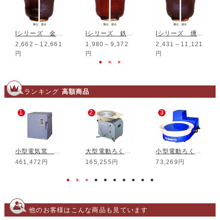
Iシリーズ 金彩マット釉
Iシリーズ 鉄赤釉
Iシリーズ 燻し釉
2,662～12,661
1,980～9,372
2,431～11,121
円
円
円
ランキング
高額商品
1
2
3
小型電気窯 DMT-01
大型電動ろくろ RK-3D
小型電動ろくろ RK-5T
461,472円
165,255円
73,269円
他のお客様はこんな商品も見ています