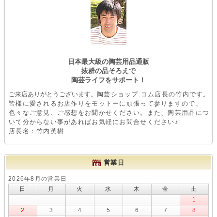
日本最大級の陶芸用品通販
抜群の品そろえで
陶芸ライフをサポート！
ご来店ありがとうございます。
陶芸ショップ.コム店長の竹内です。
皆様に愛されるお店作りをモットーに頑張って参りますので、
色々なご意見、ご感想をお聞かせください。また、陶芸用品につ
いて分からない事があればお気軽にお問合せください♪
店長名：竹内英樹
営業日
2026年8月の営業日
日
月
火
水
木
金
土
1
2
3
4
5
6
7
8