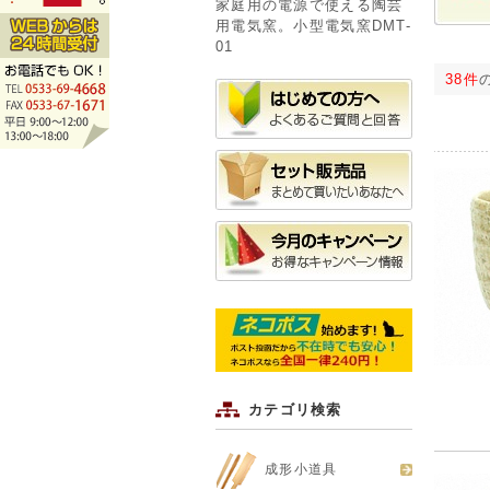
家庭用の電源で使える陶芸
用電気窯。小型電気窯DMT-
01
38件
カテゴリ検索
成形小道具