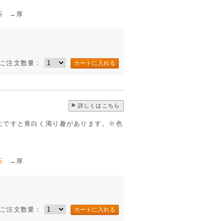
 →厚
ご注文数量：
詳しくはこちら
土ですと青白く濁り趣があります。※色
5
→厚
ご注文数量：