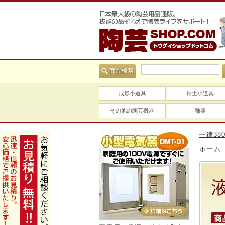
商品検索
成形小道具
粘土小道具
その他の陶芸機器
釉薬
送料は全国一律380円 
ホーム