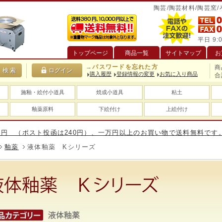
陶芸/陶芸材料/陶芸窯
平日 9:0
トップページ
商品一覧
サイトマップ
お
→パスワードを忘れた方
商
購入履歴
登録情報の変更
お気に入り商品
合
施釉・絵付小道具
焼成小道具
粘土
釉薬原料
下絵付け
上絵付け
（ポスト投函は240円）、一万円以上のお買い物で送料無料です。(大型
釉薬
液体釉薬 Kシリーズ