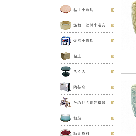
粘土小道具
施釉・絵付小道具
焼成小道具
粘土
ろくろ
陶芸窯
その他の陶芸機器
釉薬
釉薬原料