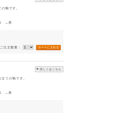
ての釉です。
5 →厚
ご注文数量：
詳しくはこちら
灰立ての釉です。
5 →厚