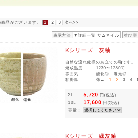
の商品がございます。
1
2
3
次へ>>
表示方法
▼詳細一覧
サムネイル
並び順
Kシリーズ 灰釉
自然な流れ紋様の灰立ての釉です。
焼成温度
1230〜1280℃
雰囲気
酸化◎ 還元◎
釉掛厚
薄←
1 2
3 4 
5,720
2L
円
(税込)
17,600
10L
円
(税込)
容量：
Kシリーズ 緑灰釉