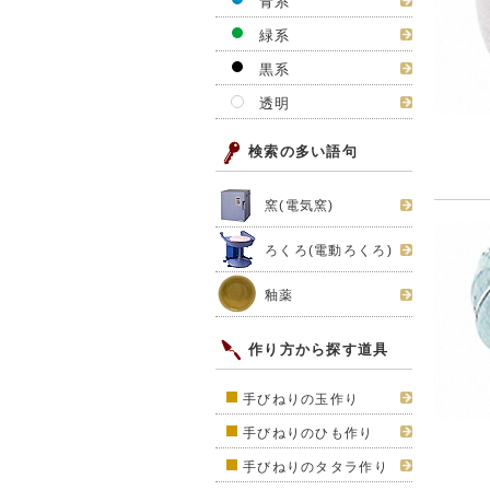
青系
緑系
黒系
透明
検索の多い語句
窯(電気窯)
ろくろ(電動ろくろ)
釉薬
作り方から探す道具
手びねりの玉作り
手びねりのひも作り
手びねりのタタラ作り