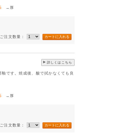
5
→厚
ご注文数量：
詳しくはこちら
部釉です。焼成後、酸で拭かなくても良
5
→厚
ご注文数量：