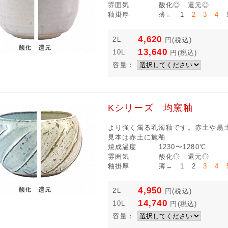
雰囲気
酸化◎ 還元◎
釉掛厚
薄← 1
2 3 4
5
4,620
2L
円
(税込)
13,640
10L
円
(税込)
容量：
Kシリーズ 均窯釉
より強く濁る乳濁釉です。赤土や黒
見本は赤土に施釉
焼成温度
1230〜1280℃
雰囲気
酸化◎ 還元◎
釉掛厚
薄← 1 2
3 4 
4,950
2L
円
(税込)
14,740
10L
円
(税込)
容量：