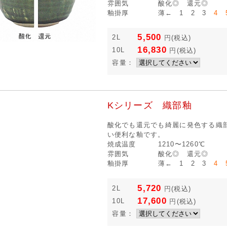
雰囲気
酸化◎ 還元◎
釉掛厚
薄← 1 2 3
4 
5,500
2L
円
(税込)
16,830
10L
円
(税込)
容量：
Kシリーズ 織部釉
酸化でも還元でも綺麗に発色する織
い便利な釉です。
焼成温度
1210〜1260℃
雰囲気
酸化◎ 還元◎
釉掛厚
薄← 1 2 3
4 
5,720
2L
円
(税込)
17,600
10L
円
(税込)
容量：