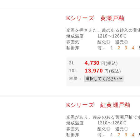
Kシリーズ 黄瀬戸釉
光沢を押さえた、趣のある砂入の黄
焼成温度
1210〜1260℃
雰囲気
酸化◎ 還元◎
釉掛厚
薄← 1
2 3 4
5
4,730
2L
円
(税込)
13,970
10L
円
(税込)
容量：
Kシリーズ 紅黄瀬戸釉
光沢があり、赤みのある黄瀬戸釉で
焼成温度
1210〜1260℃
雰囲気
酸化◎ 還元〇
釉掛厚
薄← 1
2 3 4
5