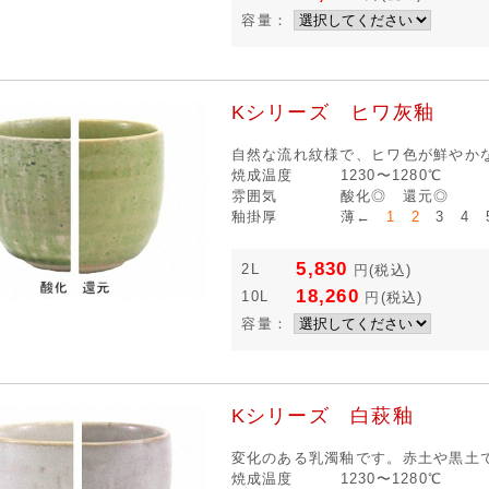
容量：
Kシリーズ ヒワ灰釉
自然な流れ紋様で、ヒワ色が鮮やか
焼成温度
1230〜1280℃
雰囲気
酸化◎ 還元◎
釉掛厚
薄←
1 2
3 4 
5,830
2L
円
(税込)
18,260
10L
円
(税込)
容量：
Kシリーズ 白萩釉
変化のある乳濁釉です。赤土や黒土
焼成温度
1230〜1280℃