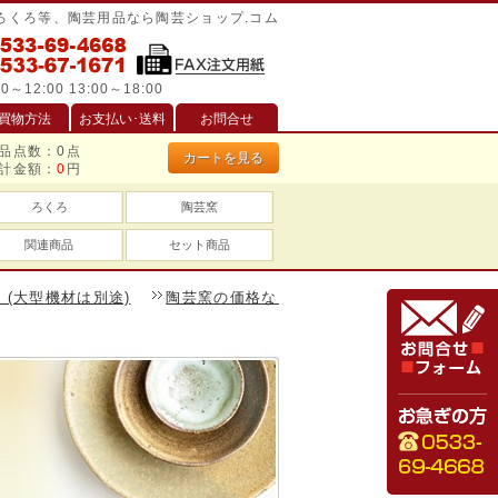
/ろくろ等、陶芸用品なら陶芸ショップ.コム
0～12:00 13:00～18:00
買物方法
お支払い･送料
お問合せ
品点数：
0
点
カートを見る
計金額：
0
円
ろくろ
陶芸窯
関連商品
セット商品
機材は別途)
陶芸窯の価格などお見積りしますのでお気軽にご相談