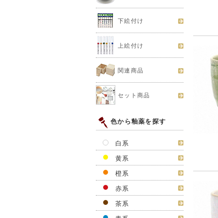
下絵付け
上絵付け
関連商品
セット商品
色から釉薬を探す
白系
黄系
橙系
赤系
茶系