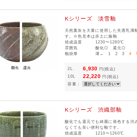
Kシリーズ 淡雪釉
天然藁灰を大量に使用した失透乳濁
す。※色見本は赤土に施釉
焼成温度
1230〜1280℃
雰囲気
酸化◎ 還元◎
釉掛厚
薄← 1 2 3
4 
6,930
2L
円
(税込)
22,220
10L
円
(税込)
容量：
Kシリーズ 渋織部釉
酸化でも還元でも綺麗に発色する渋
なくても良い便利な釉です。
焼成温度
1210〜1260℃