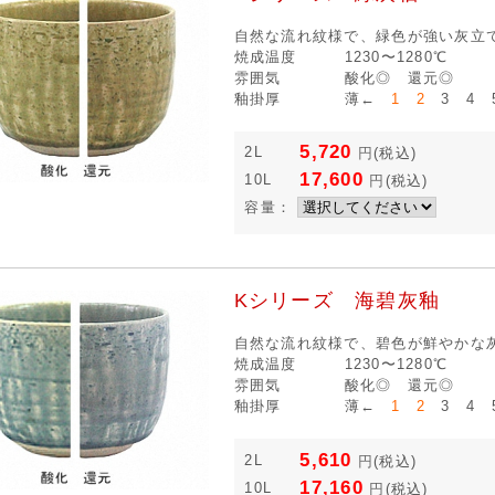
自然な流れ紋様で、緑色が強い灰立
焼成温度
1230〜1280℃
雰囲気
酸化◎ 還元◎
釉掛厚
薄←
1 2
3 4 
5,720
2L
円
(税込)
17,600
10L
円
(税込)
容量：
Kシリーズ 海碧灰釉
自然な流れ紋様で、碧色が鮮やかな
焼成温度
1230〜1280℃
雰囲気
酸化◎ 還元◎
釉掛厚
薄←
1 2
3 4 
5,610
2L
円
(税込)
17,160
10L
円
(税込)