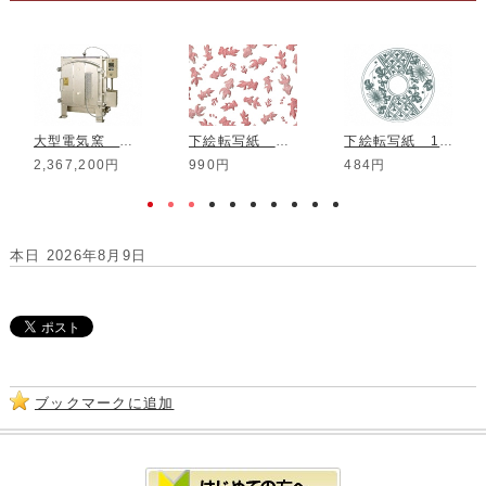
大型電気窯 RT-20FEX RF
下絵転写紙 白盛 2色金魚 赤
下絵転写紙 1色染付小皿菊祥瑞
2,367,200円
990円
484円
本日 2026年8月9日
ブックマークに追加