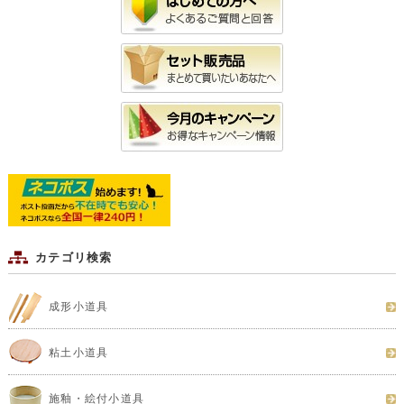
カテゴリ検索
成形小道具
粘土小道具
施釉・絵付小道具