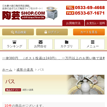
お買物方法
お支払い･送料
カートを見る
商品検索
ランキング
お問合せ
カテゴリ
メニュー
380円 （ポスト投函は240円）、一万円以上のお買い物で送料無料で
ホーム
成形小道具
パス
10件
の商品がございます。