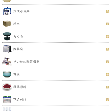
焼成小道具
粘土
ろくろ
陶芸窯
その他の陶芸機器
釉薬
釉薬原料
下絵付け