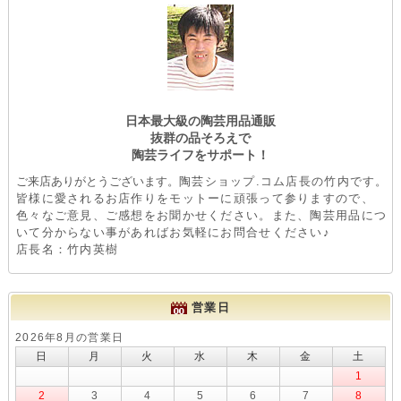
日本最大級の陶芸用品通販
抜群の品そろえで
陶芸ライフをサポート！
ご来店ありがとうございます。
陶芸ショップ.コム店長の竹内です。
皆様に愛されるお店作りをモットーに頑張って参りますので、
色々なご意見、ご感想をお聞かせください。また、陶芸用品につ
いて分からない事があればお気軽にお問合せください♪
店長名：竹内英樹
営業日
2026年8月の営業日
日
月
火
水
木
金
土
1
2
3
4
5
6
7
8