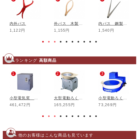
内外パス
外パス 木製 25cm
内パス 鋼製 20cm
1,122円
1,155円
1,540円
ランキング
高額商品
1
2
3
小型電気窯 DMT-01
大型電動ろくろ RK-3D
小型電動ろくろ RK-5T
461,472円
165,255円
73,269円
他のお客様はこんな商品も見ています