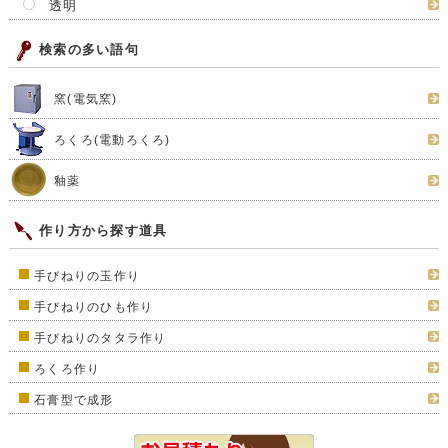
透明
検索の多い語句
窯(電気窯)
ろくろ(電動ろくろ)
釉薬
作り方から探す道具
手びねりの玉作り
手びねりのひも作り
手びねりのタタラ作り
ろくろ作り
石膏型で成形