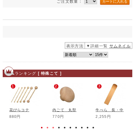
ご注文数量：
表示方法
▼詳細一覧
サムネイル
ランキング
[ 特殊こて ]
1
2
3
花びらコテ
内ごて 丸型
牛べら 長・中
880円
770円
2,255円