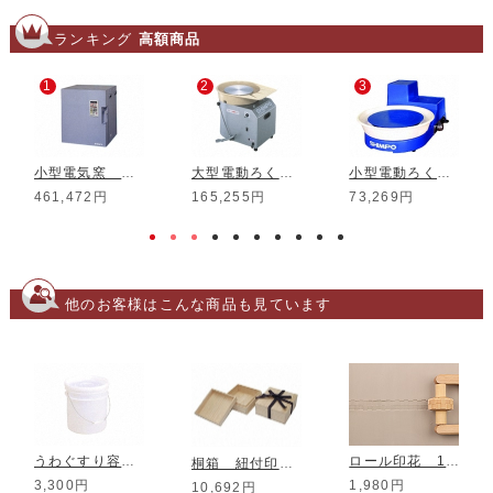
ランキング
高額商品
1
2
3
小型電気窯 DMT-01
大型電動ろくろ RK-3D
小型電動ろくろ RK-5T
461,472円
165,255円
73,269円
他のお客様はこんな商品も見ています
うわぐすり容器 12L
ロール印花 15mm RS-01
桐箱 紐付印籠 9.0寸鉢
3,300円
1,980円
10,692円