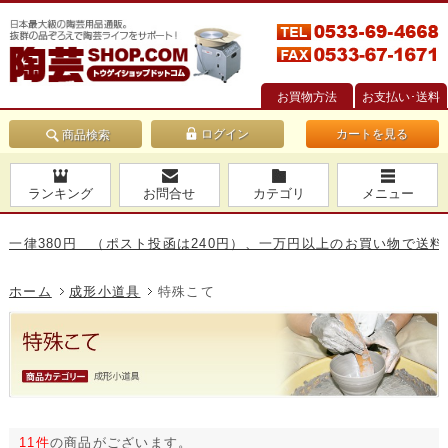
お買物方法
お支払い･送料
カートを見る
商品検索
ランキング
お問合せ
カテゴリ
メニュー
380円 （ポスト投函は240円）、一万円以上のお買い物で送料無料で
ホーム
成形小道具
特殊こて
11件
の商品がございます。