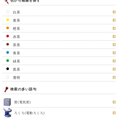
色から釉薬を探す
白系
黄系
橙系
赤系
茶系
青系
緑系
黒系
透明
検索の多い語句
窯(電気窯)
ろくろ(電動ろくろ)