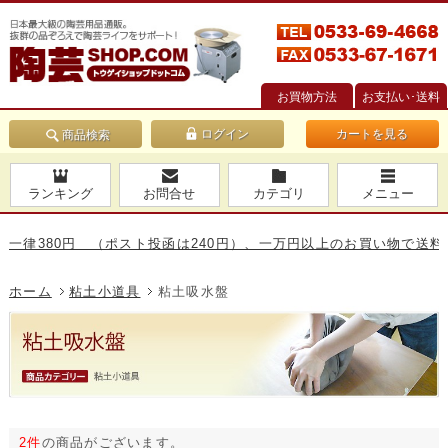
お買物方法
お支払い･送料
カートを見る
商品検索
ランキング
お問合せ
カテゴリ
メニュー
律380円 （ポスト投函は240円）、一万円以上のお買い物で送料無料
ホーム
粘土小道具
粘土吸水盤
2件
の商品がございます。