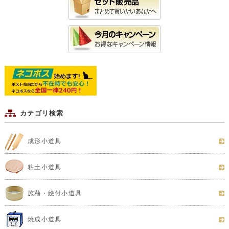
カテゴリ検索
成形小道具
粘土小道具
施釉・絵付小道具
焼成小道具