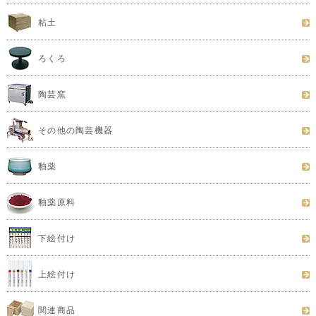
粘土
ろくろ
陶芸窯
その他の陶芸機器
釉薬
釉薬原料
下絵付け
上絵付け
関連商品