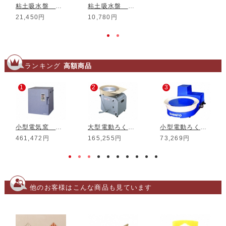
粘土吸水盤 石膏製
粘土吸水盤 素焼製
21,450円
10,780円
ランキング
高額商品
1
2
3
小型電気窯 DMT-01
大型電動ろくろ RK-3D
小型電動ろくろ RK-5T
461,472円
165,255円
73,269円
他のお客様はこんな商品も見ています