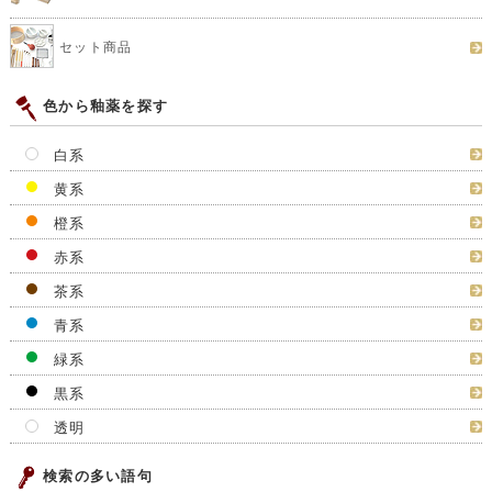
セット商品
色から釉薬を探す
白系
黄系
橙系
赤系
茶系
青系
緑系
黒系
透明
検索の多い語句