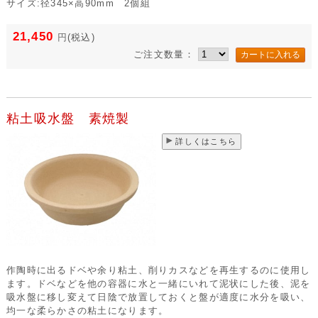
サイズ:径345×高90mm 2個組
21,450
円
(税込)
ご注文数量：
粘土吸水盤 素焼製
詳しくはこちら
作陶時に出るドベや余り粘土、削りカスなどを再生するのに使用し
ます。ドベなどを他の容器に水と一緒にいれて泥状にした後、泥を
吸水盤に移し変えて日陰で放置しておくと盤が適度に水分を吸い、
均一な柔らかさの粘土になります。