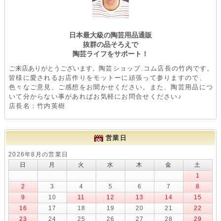
日本最大級の陶芸用品通販
抜群の品そろえで
陶芸ライフをサポート！
ご来店ありがとうございます。
陶芸ショップ.コム店長の竹内です。
皆様に愛されるお店作りをモットーに頑張って参りますので、
色々なご意見、ご感想をお聞かせください。また、陶芸用品につ
いて分からない事があればお気軽にお問合せください♪
店長名：竹内英樹
営業日
2026年8月の営業日
日
月
火
水
木
金
土
1
2
3
4
5
6
7
8
9
10
11
12
13
14
15
16
17
18
19
20
21
22
23
24
25
26
27
28
29