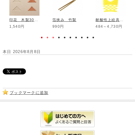
印花 木製30mm STM-R2
箔挟み 竹製
耐酸性上絵具 マンダリン
1,540円
990円
484～4,730円
本日 2026年8月8日
ブックマークに追加