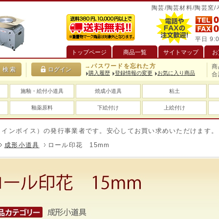
陶芸/陶芸材料/陶芸窯
平日 9:0
トップページ
商品一覧
サイトマップ
お
→パスワードを忘れた方
商
購入履歴
登録情報の変更
お気に入り商品
合
施釉・絵付小道具
焼成小道具
粘土
釉薬原料
下絵付け
上絵付け
イス）の発行事業者です。安心してお買い求めいただけます。
送
成形小道具
ロール印花 15mm