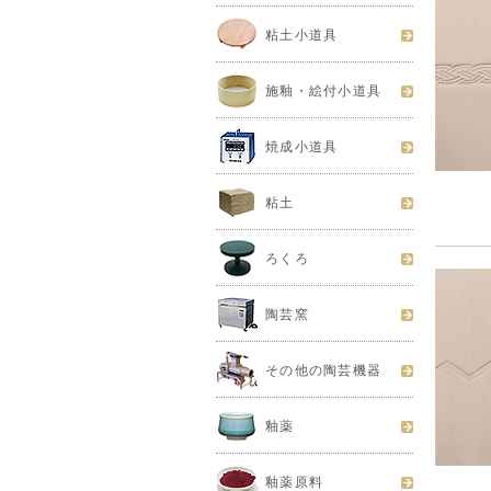
粘土小道具
施釉・絵付小道具
焼成小道具
粘土
ろくろ
陶芸窯
その他の陶芸機器
釉薬
釉薬原料