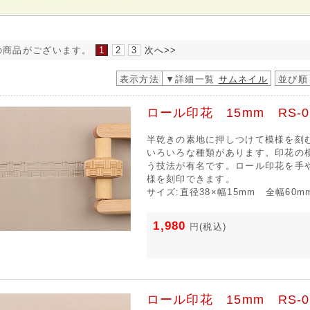
の商品がございます。
1
2
3
次へ>>
表示方法
▼詳細一覧
サムネイル
並び順
ロール印花 15mm RS-0
半乾きの素地に押しつけて模様を刻
いろいろな種類があります。印花の
う技法が有名です。ロール印花を手
様を刻印できます。
サイズ:直径38×幅15mm 全幅60m
1,980
円
(税込)
ロール印花 15mm RS-0