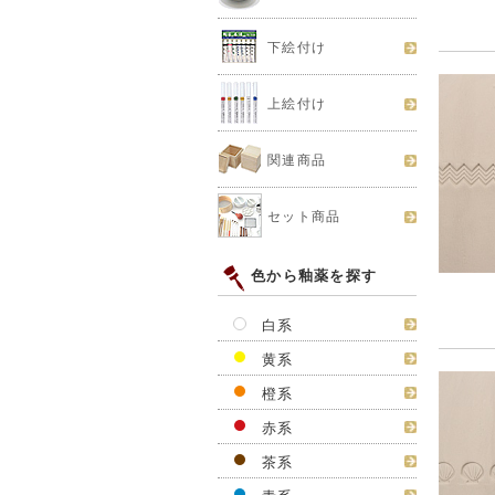
下絵付け
上絵付け
関連商品
セット商品
色から釉薬を探す
白系
黄系
橙系
赤系
茶系