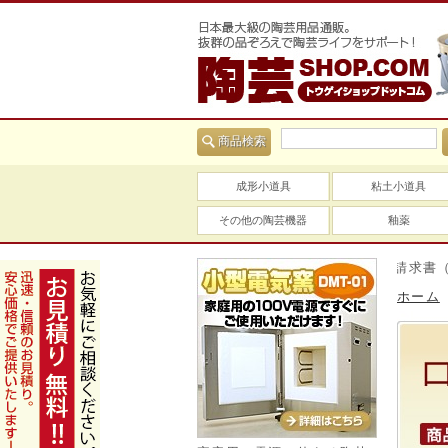
商品検索
成形小道具
粘土小道具
その他の陶芸機器
釉薬
当社は適格請求書（インボ
ホーム