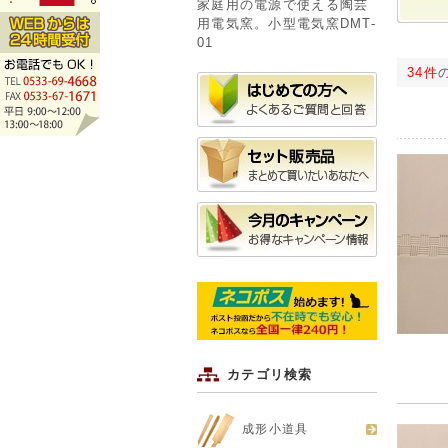
家庭用の電源で使える陶芸
用電気窯。小型電気窯DMT-
01
34件
カテゴリ検索
成形小道具