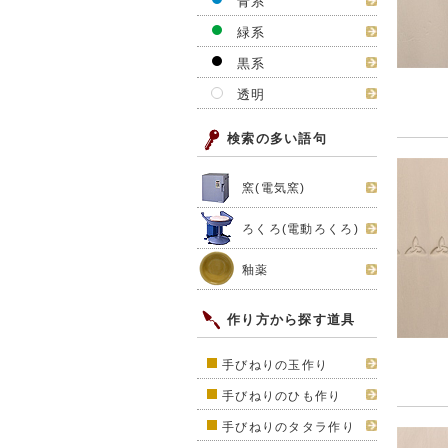
青系
緑系
黒系
透明
検索の多い語句
窯(電気窯)
ろくろ(電動ろくろ)
釉薬
作り方から探す道具
手びねりの玉作り
手びねりのひも作り
手びねりのタタラ作り