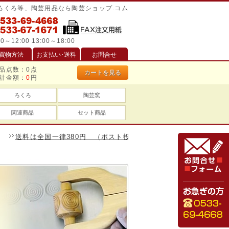
/ろくろ等、陶芸用品なら陶芸ショップ.コム
0～12:00 13:00～18:00
買物方法
お支払い･送料
お問合せ
品点数：
0
点
カートを見る
計金額：
0
円
ろくろ
陶芸窯
関連商品
セット商品
料は全国一律380円 （ポスト投函は240円）、一万円以上のお買い物