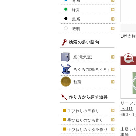
青系
緑系
黒系
透明
L型支柱
検索の多い語句
窯(電気窯)
ろくろ(電動ろくろ)
釉薬
作り方から探す道具
リーフ
leaf11
手びねりの玉作り
660～1
手びねりのひも作り
上級シ
手びねりのタタラ作り
磁釉