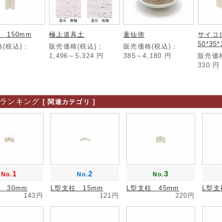
 150mm
極上道具土
童仙傍
サイ
50*35
(税込)：
販売価格(税込)：
販売価格(税込)：
1,496～5,324
円
385～4,180
円
販売価
330
円
ランキング
[ 関連カテゴリ ]
1
2
3
No.
No.
No.
 30mm
L型支柱 15mm
L型支柱 45mm
L型支
143円
121円
220円