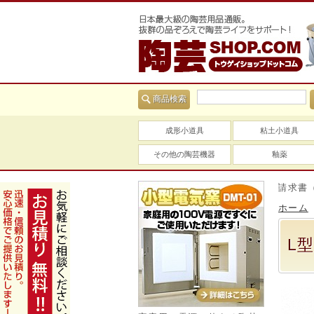
商品検索
成形小道具
粘土小道具
その他の陶芸機器
釉薬
当社は適格請求書（イン
ホーム
L