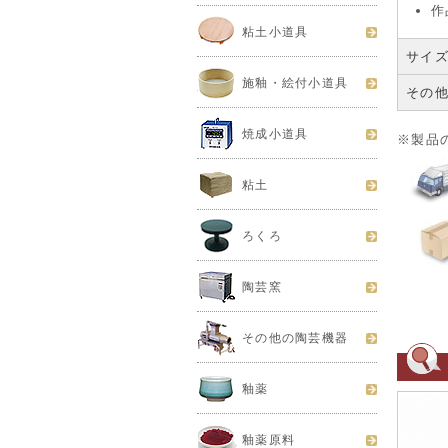
作
粘土小道具
サイ
施釉・絵付小道具
その
焼成小道具
※製品
粘土
ろくろ
陶芸窯
その他の陶芸機器
釉薬
釉薬原料