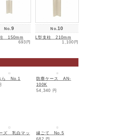
9
10
No.
No.
柱 150mm
L型支柱 210mm
693円
1,100円
ら No.1
防塵ケース AN-
円
100K
54,340
円
リーズ 乳白マッ
縁ごて No.5
682
円