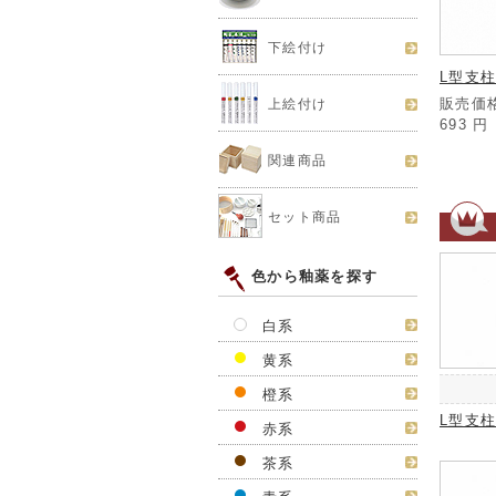
下絵付け
L型支柱
販売価格
上絵付け
693
円
関連商品
セット商品
色から釉薬を探す
白系
黄系
橙系
L型支柱
赤系
茶系