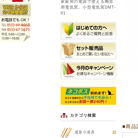
家庭用の電源で使える陶芸
用電気窯。小型電気窯DMT-
01
カテゴリ検索
■商品
成形小道具