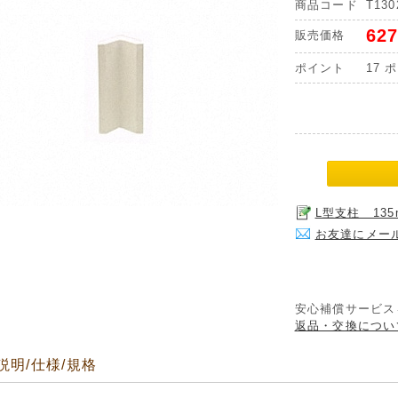
商品コード
T130
62
販売価格
ポイント
17
ポ
L型支柱 13
お友達にメー
安心補償サービス
返品・交換につい
説明/仕様/規格