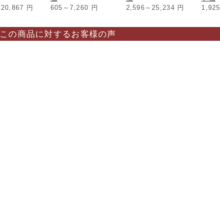
～20,867
円
605～7,260
円
2,596～25,234
円
1,92
この商品に対するお客様の声