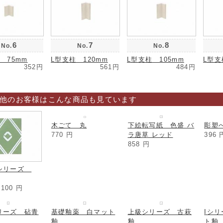
6
7
8
No.
No.
No.
 75mm
L型支柱 120mm
L型支柱 105mm
L型支
352円
561円
484円
他のお客様はこんな商品も見ています
下絵転写紙 色盛 バ
彫塑べ
ラ唐草 レッド
396
858
円
シリーズ
木ごて 丸
770
円
,100
円
リーズ 砧青
基礎釉薬 白マット
上級シリーズ 古萩
Iシ
釉
釉
ト釉