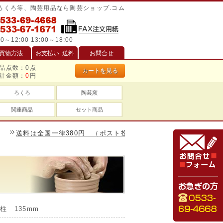
/ろくろ等、陶芸用品なら陶芸ショップ.コム
0～12:00 13:00～18:00
買物方法
お支払い･送料
お問合せ
品点数：
0
点
カートを見る
計金額：
0
円
ろくろ
陶芸窯
関連商品
セット商品
送料は全国一律380円 （ポスト投函は240円）、一万円以上のお買い
柱 135mm