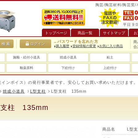
陶芸/陶芸材料/陶芸窯
平日 9:0
トップページ
商品一覧
サイトマップ
お
→パスワードを忘れた方
商
購入履歴
登録情報の変更
お気に入り商品
合
施釉・絵付小道具
焼成小道具
粘土
釉薬原料
下絵付け
上絵付け
ボイス）の発行事業者です。安心してお買い求めいただけます。
焼成小道具
L型支柱
L型支柱 135mm
型支柱 135mm
商品名
L型支