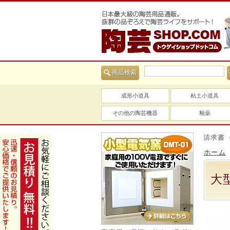
商品検索
成形小道具
粘土小道具
その他の陶芸機器
釉薬
当社は適格請求書（イン
ホーム
大