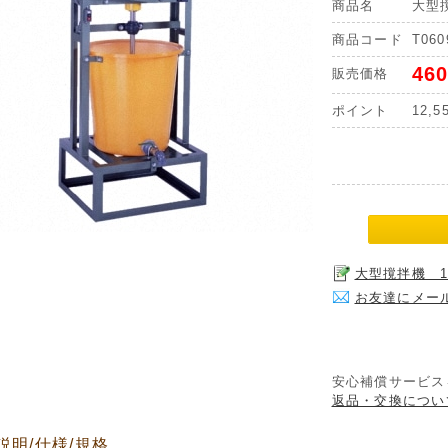
商品名
大型
商品コード
T060
460
販売価格
ポイント
12,5
大型撹拌機 
お友達にメー
安心補償サービス
返品・交換につい
説明/仕様/規格