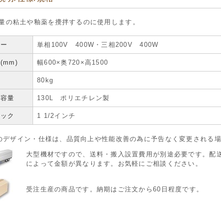
量の粘土や釉薬を攪拌するのに使用します。
ター
単相100V 400W・三相200V 400W
(mm)
幅600×奥720×高1500
80kg
ク容量
130L ポリエチレン製
コック
1 1/2インチ
のデザイン・仕様は、品質向上や性能改善の為に予告なく変更される
大型機材ですので、送料・搬入設置費用が別途必要です。配
によって金額が異なります。お気軽にご相談ください。
受注生産の商品です。納期はご注文から60日程度です。