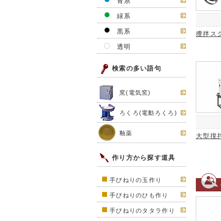
青系
緑系
黒系
攪拌ス
透明
検索の多い語句
窯(電気窯)
ろくろ(電動ろくろ)
釉薬
大型撹
作り方から探す道具
手びねりの玉作り
手びねりのひも作り
手びねりのタタラ作り