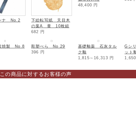
ナ No.2
下絵転写紙 天目木
還元用バーナー TK
イッ
の葉A 黄 10枚組
都市ガス用
803
682
円
48,400
円
焼製 No.8
彫塑べら No.29
基礎釉薬 石灰タル
Gシ
396
円
ク釉
ット
1,815～16,313
円
1,65
この商品に対するお客様の声