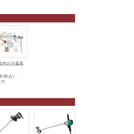
絵付け小道具
格(税込)：
0
円