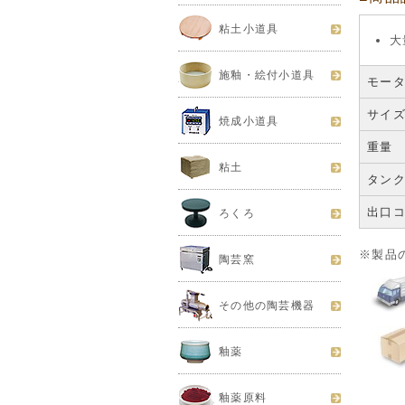
粘土小道具
大
施釉・絵付小道具
モー
サイズ
焼成小道具
重量
粘土
タン
出口
ろくろ
※製品
陶芸窯
その他の陶芸機器
釉薬
釉薬原料