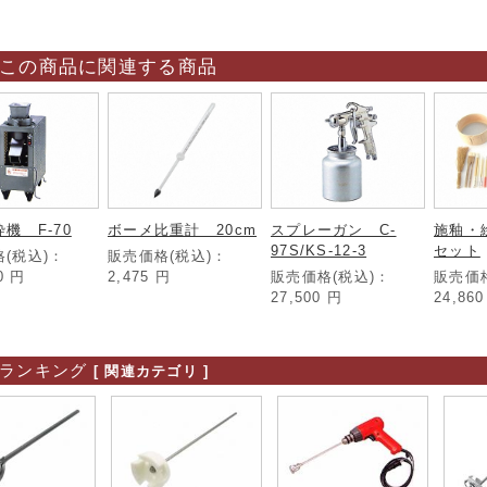
この商品に関連する商品
機 F-70
ボーメ比重計 20cm
スプレーガン C-
施釉・
97S/KS-12-3
セット
(税込)：
販売価格(税込)：
00
円
2,475
円
販売価格(税込)：
販売価
27,500
円
24,86
ランキング
[ 関連カテゴリ ]