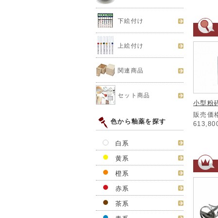
下絵付け
上絵付け
関連商品
セット商品
小型粉砕
販売価格
色から釉薬を探す
613,8
白系
黄系
橙系
赤系
茶系