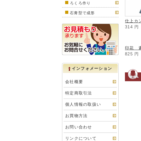
ろくろ作り
石膏型で成形
仕上カン
314
円
印花 素
825
円
インフォメーション
会社概要
特定商取引法
個人情報の取扱い
お買物方法
お問い合わせ
リンクについて