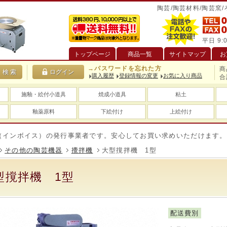
陶芸/陶芸材料/陶芸窯
平日 9:0
トップページ
商品一覧
サイトマップ
お
→パスワードを忘れた方
商
購入履歴
登録情報の変更
お気に入り商品
合
施釉・絵付小道具
焼成小道具
粘土
釉薬原料
下絵付け
上絵付け
ボイス）の発行事業者です。安心してお買い求めいただけます。
その他の陶芸機器
攪拌機
大型撹拌機 1型
型撹拌機 1型
配送費別