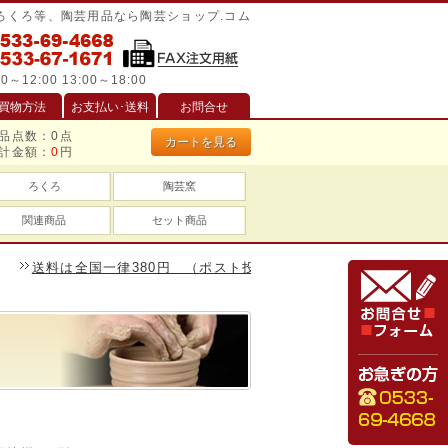
/ろくろ等、陶芸用品なら陶芸ショップ.コム
0～12:00 13:00～18:00
買物方法
お支払い･送料
お問合せ
品点数：
0
点
カートを見る
計金額：
0
円
ろくろ
陶芸窯
関連商品
セット商品
送料は全国一律380円 （ポスト投函は240円）、一万円以上のお買い