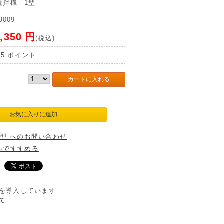
撹拌機 1型
9009
,350
円
(税込)
55
ポイント
1型 へのお問い合わせ
ルですすめる
を導入しています
て