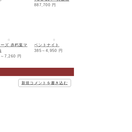
887,700
円
チン先金 小
円
リーズ 赤朽葉マ
ベントナイト
釉
385～4,950
円
0～7,260
円
新規コメントを書き込む