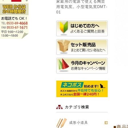
家庭用の電源で使える陶芸
用電気窯。小型電気窯DMT-
01
カテゴリ検索
成形小道具
■商品