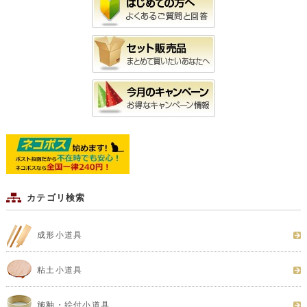
カテゴリ検索
成形小道具
粘土小道具
施釉・絵付小道具