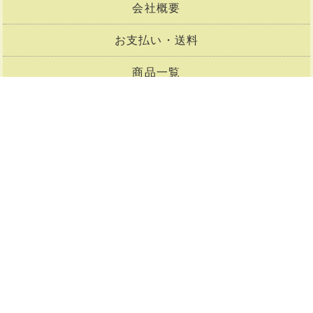
会社概要
お支払い・送料
商品一覧
メルマガ購読
お問合せ
買い物かご
会員登録
マイページ
Copyright©2001-2026
陶芸用品通販の陶芸ショップコム.
All Rights Reserved.