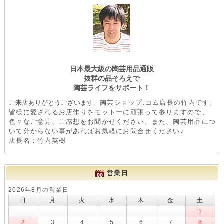
日本最大級の陶芸用品通販
抜群の品そろえで
陶芸ライフをサポート！
ご来店ありがとうございます。
陶芸ショップ.コム店長の竹内です。
皆様に愛されるお店作りをモットーに頑張って参りますので、
色々なご意見、ご感想をお聞かせください。また、陶芸用品につ
いて分からない事があればお気軽にお問合せください♪
店長名：竹内英樹
営業日
2026年8月の営業日
日
月
火
水
木
金
土
1
2
3
4
5
6
7
8