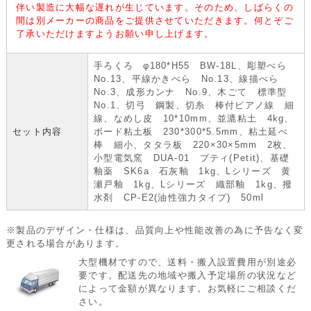
伴い製造に大幅な遅れが生じています。そのため、しばらくの
間は別メーカーの商品をご提供させていただきます。何とぞご
了承いただけますようお願い申し上げます。
手ろくろ φ180*H55 BW-18L、彫塑べら
No.13、平線かきべら No.13、線描べら
No.3、成形カンナ No.9、木ごて 標準型
No.1、切弓 鋼製、切糸 棒付ピアノ線 細
線、なめし皮 10*10mm、並漉粘土 4kg、
セット内容
ボード粘土板 230*300*5.5mm、粘土延べ
棒 細小、タタラ板 220×30×5mm 2枚、
小型電気窯 DUA-01 プティ(Petit)、基礎
釉薬 SK6a 石灰釉 1kg、Lシリーズ 黄
瀬戸釉 1kg、Lシリーズ 織部釉 1kg、撥
水剤 CP-E2(油性強力タイプ) 50ml
※製品のデザイン・仕様は、品質向上や性能改善の為に予告なく変
更される場合があります。
大型機材ですので、送料・搬入設置費用が別途必
要です。配送先の地域や搬入予定場所の状況など
によって金額が異なります。お気軽にご相談くだ
さい。