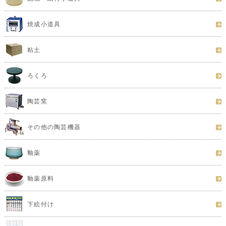
焼成小道具
粘土
ろくろ
陶芸窯
その他の陶芸機器
釉薬
釉薬原料
下絵付け