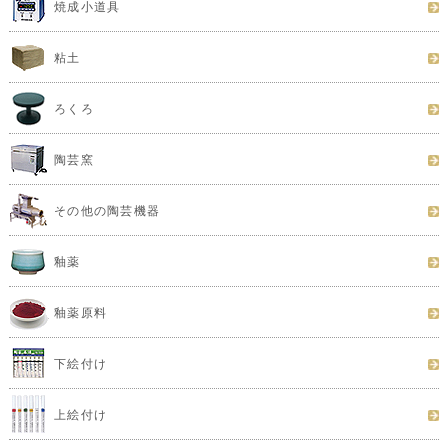
焼成小道具
粘土
ろくろ
陶芸窯
その他の陶芸機器
釉薬
釉薬原料
下絵付け
上絵付け