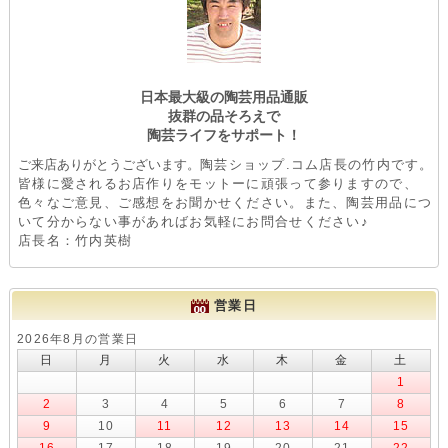
日本最大級の陶芸用品通販
抜群の品そろえで
陶芸ライフをサポート！
ご来店ありがとうございます。
陶芸ショップ.コム店長の竹内です。
皆様に愛されるお店作りをモットーに頑張って参りますので、
色々なご意見、ご感想をお聞かせください。また、陶芸用品につ
いて分からない事があればお気軽にお問合せください♪
店長名：竹内英樹
営業日
2026年8月の営業日
日
月
火
水
木
金
土
1
2
3
4
5
6
7
8
9
10
11
12
13
14
15