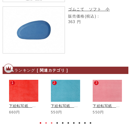
ゴムこて ソフト 小
販売価格(税込)：
363
円
ランキング
[ 関連カテゴリ ]
1
2
3
下絵転写紙 レッド
下絵転写紙 トルコ青
下絵転写紙 ピンク
660円
550円
550円