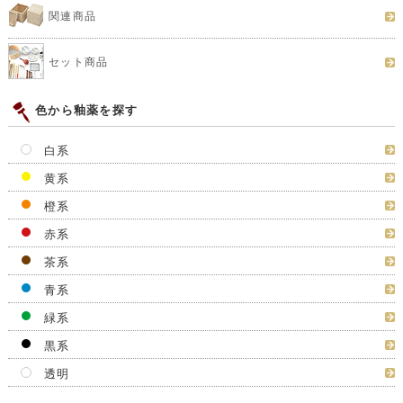
関連商品
セット商品
色から釉薬を探す
白系
黄系
橙系
赤系
茶系
青系
緑系
黒系
透明