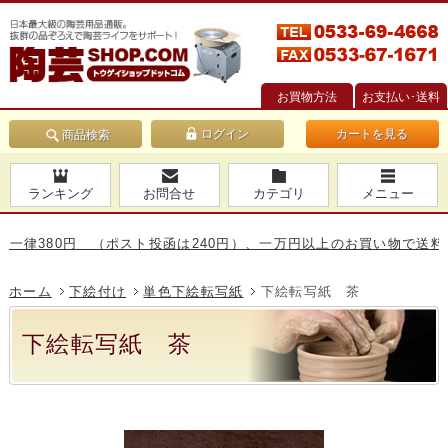
お買物方法
お支払い･送料
カートを見る
商品検索
ランキング
お問合せ
カテゴリ
メニュー
380円 （ポスト投函は240円）、一万円以上のお買い物で送料無料
ホーム
下絵付け
単色下絵転写紙
下絵転写紙 茶
下絵転写紙 茶