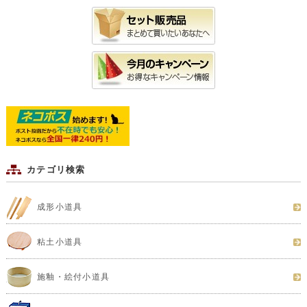
カテゴリ検索
成形小道具
粘土小道具
施釉・絵付小道具