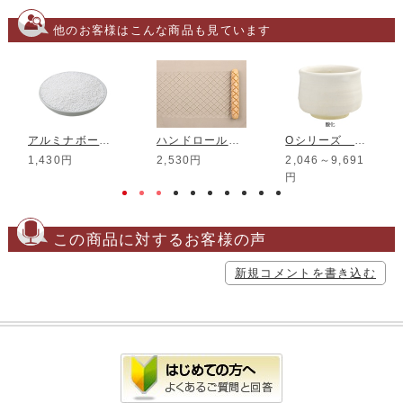
他のお客様はこんな商品も見ています
アルミナボール φ2mm 250g
ハンドロール印花 100mm HR-15
Oシリーズ パステル白マット釉
1,430円
2,530円
2,046～9,691
円
この商品に対するお客様の声
新規コメントを書き込む