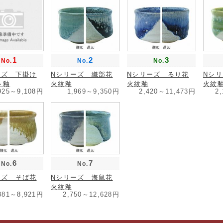
1
2
3
No.
No.
No.
ーズ 下掛け
Nシリーズ 織部花
Nシリーズ るり花
Nシ
ト釉
火紋釉
火紋釉
火紋
925～9,108円
1,969～9,350円
2,420～11,473円
2
6
7
No.
No.
ーズ そば花
Nシリーズ 海鼠花
火紋釉
881～8,921円
2,750～12,628円