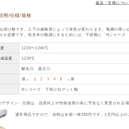
返品・交換につい
説明/仕様/規格
ね掛け釉です。上下の施釉厚によって発色が変わります。釉層の厚い
ルが必要です。色見本の釉調にするためには、下掛釉に「Nシリーズ
温度
1220〜1240℃
焼成温度
1230℃
気
酸化◎ 還元◎
厚
薄← 1
2 3 4
5 →厚
釉
Nシリーズ 下掛け白マット釉
のデザイン・仕様は、品質向上や性能改善の為に予告なく変更される
通常商品ですので、送料は全国一律380円です。1万円以上