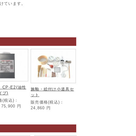
けています。
CP-E2(油性
施釉・絵付け小道具セ
イプ)
ット
格(税込)：
販売価格(税込)：
～75,900
円
24,860
円