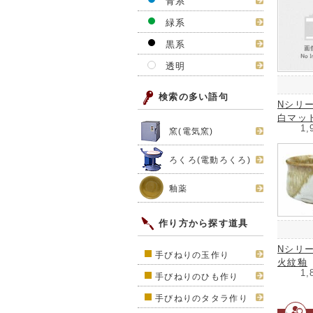
青系
緑系
黒系
透明
検索の多い語句
Nシリ
白マッ
1,
窯(電気窯)
ろくろ(電動ろくろ)
釉薬
作り方から探す道具
Nシリ
手びねりの玉作り
火紋釉
1,
手びねりのひも作り
手びねりのタタラ作り