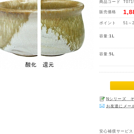
商品コード
T071
1,
販売価格
ポイント
51～
容量:
1L
容量:
5L
Nシリーズ 
お友達にメー
安心補償サービス