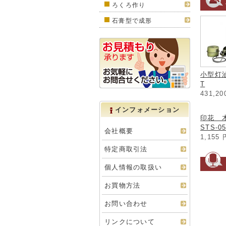
ろくろ作り
石膏型で成形
小型灯油
T
431,2
インフォメーション
印花 
STS-0
会社概要
1,155
特定商取引法
個人情報の取扱い
お買物方法
お問い合わせ
リンクについて