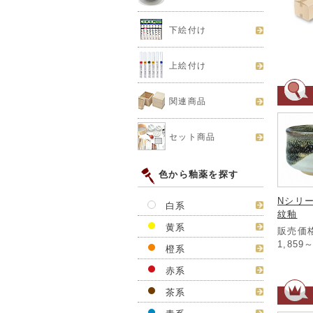
下絵付け
上絵付け
関連商品
セット商品
色から釉薬を探す
Nシリ
白系
紋釉
黄系
販売価格
1,859
橙系
赤系
茶系