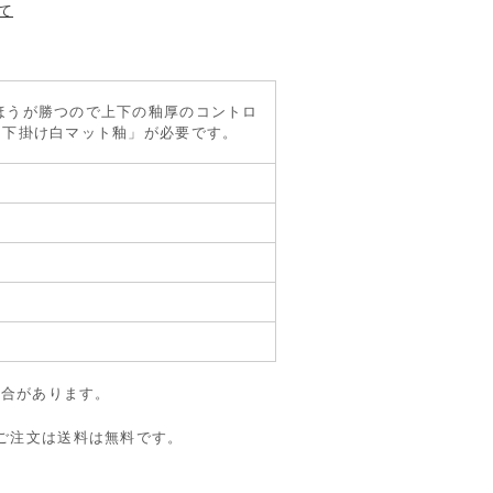
て
ほうが勝つので上下の釉厚のコントロ
 下掛け白マット釉」が必要です。
場合があります。
のご注文は送料は無料です。