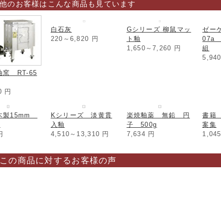
他のお客様はこんな商品も見ています
白石灰
Gシリーズ 柳鼠マッ
ゼー
220～6,820
円
ト釉
07a
1,650～7,260
円
組
5,94
窯 RT-65
00
円
木製15mm
Kシリーズ 淡黄貫
楽焼釉薬 無鉛 円
書籍
5
入釉
子 500g
案集
円
4,510～13,310
円
7,634
円
1,04
この商品に対するお客様の声