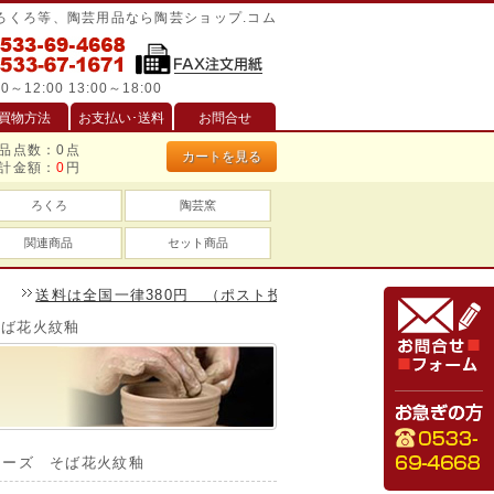
/ろくろ等、陶芸用品なら陶芸ショップ.コム
0～12:00 13:00～18:00
買物方法
お支払い･送料
お問合せ
品点数：
0
点
カートを見る
計金額：
0
円
ろくろ
陶芸窯
関連商品
セット商品
送料は全国一律380円 （ポスト投函は240円）、一万円以上のお買い
そば花火紋釉
リーズ そば花火紋釉