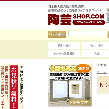
商品検索
成形小道具
粘土小道具
その他の陶芸機器
釉薬
当社は適格請求書（イン
ホーム
N