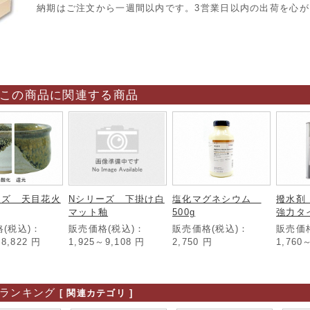
納期はご注文から一週間以内です。3営業日以内の出荷を心が
この商品に関連する商品
ーズ 天目花火
Nシリーズ 下掛け白
塩化マグネシウム
撥水剤 
マット釉
500g
強力タ
(税込)：
販売価格(税込)：
販売価格(税込)：
販売価
～8,822
円
1,925～9,108
円
2,750
円
1,760
ランキング
[ 関連カテゴリ ]