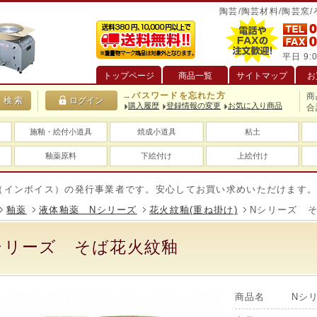
陶芸/陶芸材料/陶芸窯
平日 9:0
トップページ
商品一覧
サイトマップ
お
→パスワードを忘れた方
商
購入履歴
登録情報の変更
お気に入り商品
合
施釉・絵付小道具
焼成小道具
粘土
釉薬原料
下絵付け
上絵付け
ボイス）の発行事業者です。安心してお買い求めいただけます。
釉薬
液体釉薬 Nシリーズ
花火紋釉(重ね掛け)
Nシリーズ 
シリーズ そば花火紋釉
商品名
Nシ