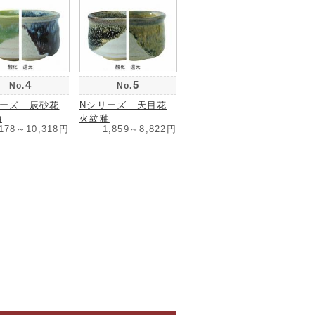
4
5
No.
No.
リーズ 辰砂花
Nシリーズ 天目花
釉
火紋釉
,178～10,318円
1,859～8,822円