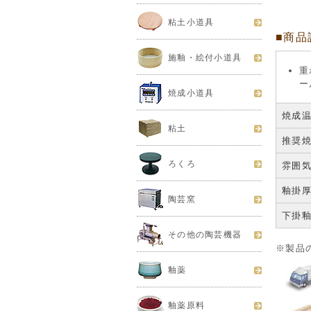
粘土小道具
■商品
施釉・絵付小道具
重
ー
焼成小道具
焼成
粘土
推奨
ろくろ
雰囲
釉掛
陶芸窯
下掛
その他の陶芸機器
※製品
釉薬
釉薬原料