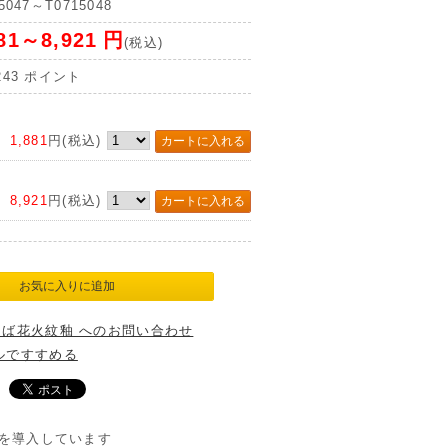
5047～T0715048
881～8,921
円
(税込)
243
ポイント
1,881
円(税込)
8,921
円(税込)
そば花火紋釉 へのお問い合わせ
ルですすめる
を導入しています