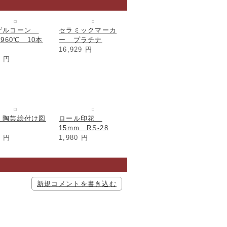
ゲルコーン
セラミックマーカ
 960℃ 10本
ー プラチナ
16,929
円
0
円
 陶芸絵付け図
ロール印花
15mm RS-28
5
円
1,980
円
新規コメントを書き込む