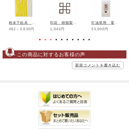
粉末下絵具 楽焼用 黄
印花 樹脂製 No.13
灯油窯用 電源遮断装置
462～3,630円
1,043円
33,000円
この商品に対するお客様の声
新規コメントを書き込む