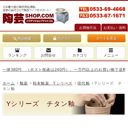
お買物方法
お支払い･送料
カートを見る
商品検索
ランキング
お問合せ
カテゴリ
メニュー
律380円 （ポスト投函は240円）、一万円以上のお買い物で送料無料
ホーム
釉薬
粉末釉薬 Yシリーズ
現代釉
Yシリーズ チ
タン釉
Yシリーズ チタン釉