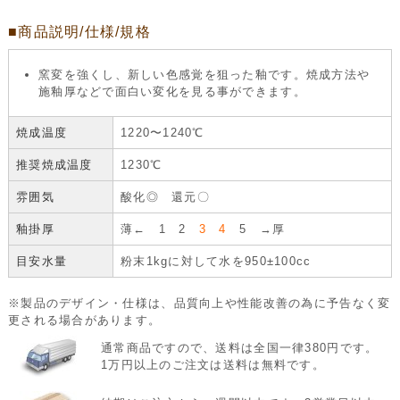
■商品説明/仕様/規格
窯変を強くし、新しい色感覚を狙った釉です。焼成方法や
施釉厚などで面白い変化を見る事ができます。
焼成温度
1220〜1240℃
推奨焼成温度
1230℃
雰囲気
酸化◎ 還元〇
釉掛厚
薄← 1 2
3 4
5 →厚
目安水量
粉末1kgに対して水を950±100cc
※製品のデザイン・仕様は、品質向上や性能改善の為に予告なく変
更される場合があります。
通常商品ですので、送料は全国一律380円です。
1万円以上のご注文は送料は無料です。