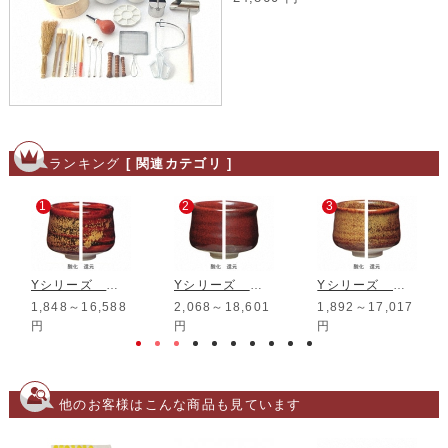
ランキング
[ 関連カテゴリ ]
1
2
3
Yシリーズ 金そば釉
Yシリーズ 紅葉鉄赤釉
Yシリーズ 黄そば釉
1,848～16,588
2,068～18,601
1,892～17,017
円
円
円
他のお客様はこんな商品も見ています