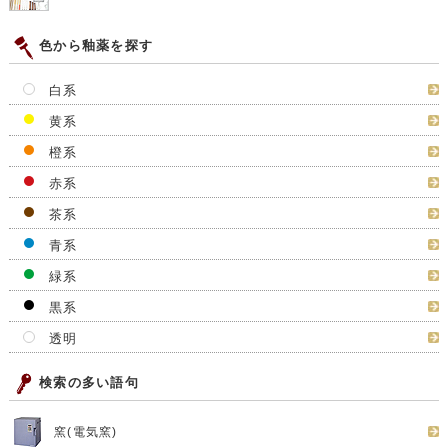
色から釉薬を探す
白系
黄系
橙系
赤系
茶系
青系
緑系
黒系
透明
検索の多い語句
窯(電気窯)