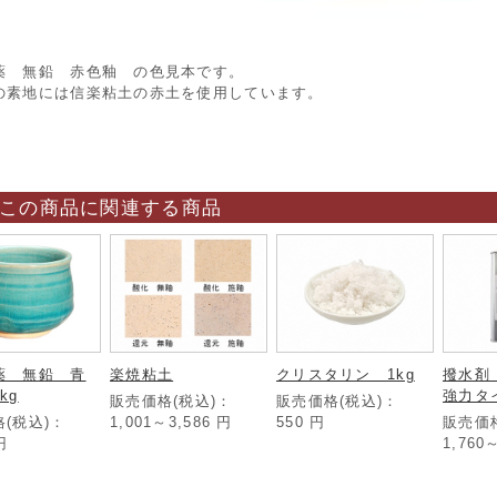
薬 無鉛 赤色釉 の色見本です。
の素地には信楽粘土の赤土を使用しています。
この商品に関連する商品
薬 無鉛 青
楽焼粘土
クリスタリン 1kg
撥水剤 
kg
強力タ
販売価格(税込)：
販売価格(税込)：
(税込)：
1,001～3,586
円
550
円
販売価
円
1,760