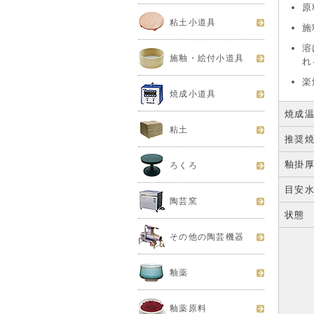
原
粘土小道具
施
溶
施釉・絵付小道具
れ
楽
焼成小道具
焼成
粘土
推奨
釉掛
ろくろ
目安
陶芸窯
状態
その他の陶芸機器
釉薬
釉薬原料