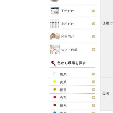
下絵付け
使用
上絵付け
関連商品
セット商品
色から釉薬を探す
白系
黄系
橙系
備考
赤系
茶系