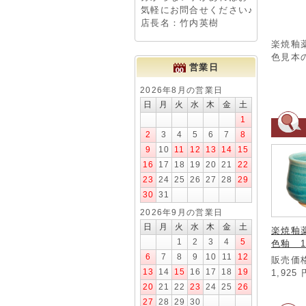
気軽にお問合せください♪
店長名：竹内英樹
楽焼釉
色見本
営業日
2026年8月の営業日
日
月
火
水
木
金
土
1
2
3
4
5
6
7
8
9
10
11
12
13
14
15
16
17
18
19
20
21
22
23
24
25
26
27
28
29
30
31
2026年9月の営業日
日
月
火
水
木
金
土
楽焼釉
1
2
3
4
5
色釉 1
6
7
8
9
10
11
12
販売価格
13
14
15
16
17
18
19
1,925
20
21
22
23
24
25
26
27
28
29
30