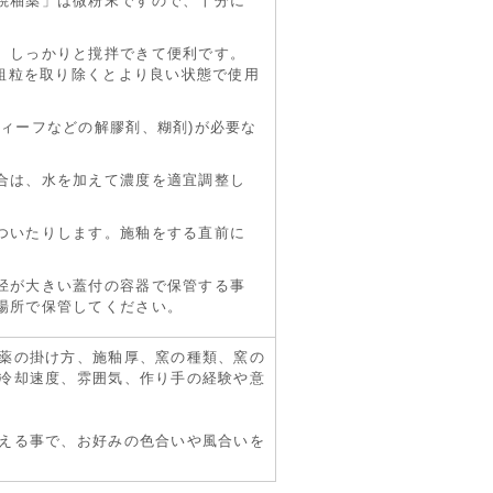
焼釉薬」は微粉末ですので、十分に
、しっかりと撹拌できて便利です。
や粗粒を取り除くとより良い状態で使用
ィーフなどの解膠剤、糊剤)が必要な
合は、水を加えて濃度を適宜調整し
ついたりします。施釉をする直前に
径が大きい蓋付の容器で保管する事
場所で保管してください。
薬の掛け方、施釉厚、窯の種類、窯の
冷却速度、雰囲気、作り手の経験や意
える事で、お好みの色合いや風合いを