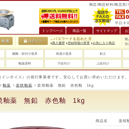
陶芸/陶芸材料/陶芸窯
平日 9:0
トップページ
商品一覧
サイトマップ
お
→パスワードを忘れた方
商
購入履歴
登録情報の変更
お気に入り商品
合
施釉・絵付小道具
焼成小道具
粘土
釉薬原料
下絵付け
上絵付け
イス）の発行事業者です。安心してお買い求めいただけます。
送
釉薬
楽焼釉薬
楽焼釉薬 無鉛 赤色釉 1kg
焼釉薬 無鉛 赤色釉 1kg
商品名
楽焼