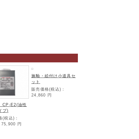
施釉・絵付け小道具セ
ット
販売価格(税込)：
24,860
円
CP-E2(油性
イプ)
格(税込)：
～75,900
円