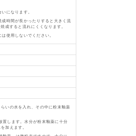
合いになります。
焼成時間が長かったりすると大きく流
して焼成すると流れにくくなります。
には使用しないでください。
くらいの水を入れ、その中に粉末釉薬
放置します。水分が粉末釉薬に十分
水を加えます。