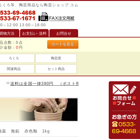
/ろくろ等、陶芸用品なら陶芸ショップ.コム
0～12:00 13:00～18:00
買物方法
お支払い･送料
お問合せ
品点数：
0
点
カートを見る
計金額：
0
円
ろくろ
陶芸窯
関連商品
セット商品
料は全国一律380円 （ポスト投函は240円）、一万円以上のお買い物
釉薬 無鉛 赤色釉 1kg