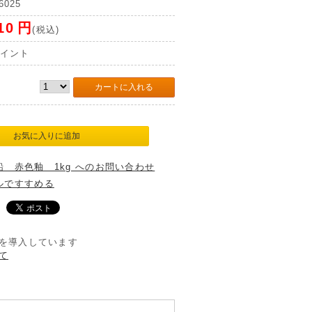
6025
10
円
(税込)
イント
 赤色釉 1kg へのお問い合わせ
ルですすめる
を導入しています
て