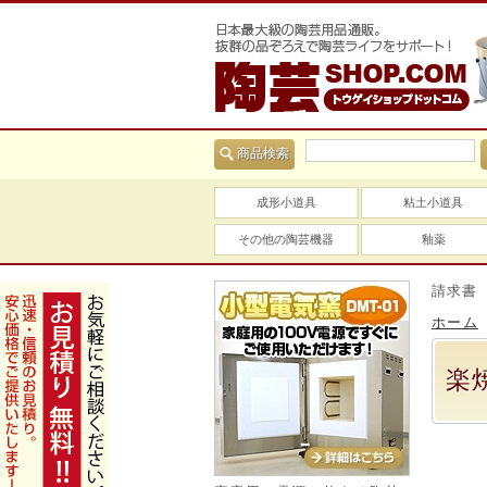
商品検索
成形小道具
粘土小道具
その他の陶芸機器
釉薬
当社は適格請求書（インボ
ホーム
楽