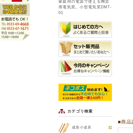
家庭用の電源で使える陶芸
用電気窯。小型電気窯DMT-
01
カテゴリ検索
■商品
成形小道具