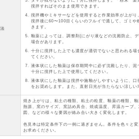
ダマが残らないように十分に撹拌します。「粉末 楽
撹拌すればそのまま使用できます。
撹拌機やミキサーなどを使用すると作業効率が上がり
撹拌後に60〜100目くらいのフルイで漉して、ゴミ
きます。
方法
釉薬によっては、調整剤(にがり液などの沈殿防止、デ
場合があります。
十分に撹拌した上でも濃度が適切でないと思われる場
てください。
液体状にした釉薬は保存期間中に必ず沈殿したり、泥
十分に撹拌した上で使用してください。
液体状にした釉薬は撹拌や施釉がしやすいように、口
をお奨めします。また、直射日光が当たらない涼しい
焼き上がりは、粘土の種類、粘土の粒度、釉薬の種類、釉
熱源、窯のサイズ、窯詰め具合、焼成温度、昇温カーブ、
図、などの様々な要因が絡み合い大きく変化します。
色見本は特定条件下の一例に過ぎません。条件を色々と変
お求めください。