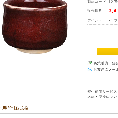
商品コード
T070
3,4
販売価格
ポイント
93
ポ
楽焼釉薬 無鉛
お友達にメー
安心補償サービス
返品・交換につい
説明/仕様/規格