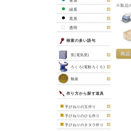
青系
※製品
緑系
黒系
透明
検索の多い語句
商品
窯(電気窯)
ろくろ(電動ろくろ)
釉薬
作り方から探す道具
手びねりの玉作り
手びねりのひも作り
手びねりのタタラ作り