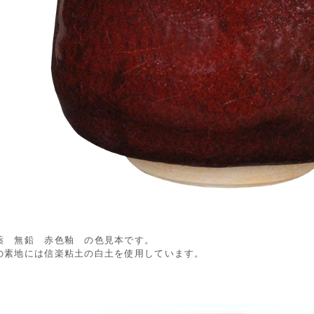
薬 無鉛 赤色釉 の色見本です。
の素地には信楽粘土の白土を使用しています。