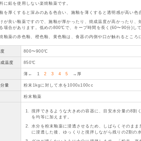
料に鉛を使用しない楽焼釉薬です。
釉を厚くすると深みのある色合い、施釉を薄くすると透明感が高い色
けが良い釉薬ですので、施釉が厚かったり、焼成温度が高かったり、
る場合があります。低めの800℃で、キープ時間を長く(60〜90分)
焼釉薬の赤色釉、橙色釉、黄色釉は、食器の内側や口が触れるところ
温度
800〜900℃
焼成温度
850℃
厚
薄← 1
2 3 4 5
→厚
水分量
粉末1kgに対して水を1000±100cc
粉末釉薬
撹拌できるような大きめの容器に、目安水分量の8割
を均等に加えます。
水分を粉末釉薬に浸透させるため、しばらくそのまま
に浸透した後、ゆっくりと撹拌しながら残りの2割の