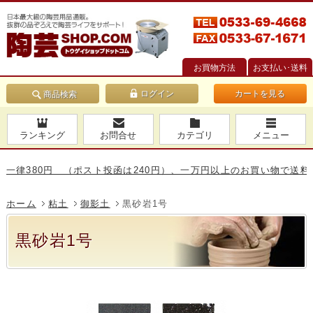
お買物方法
お支払い･送料
カートを見る
商品検索
ランキング
お問合せ
カテゴリ
メニュー
380円 （ポスト投函は240円）、一万円以上のお買い物で送料無料で
ホーム
粘土
御影土
黒砂岩1号
黒砂岩1号