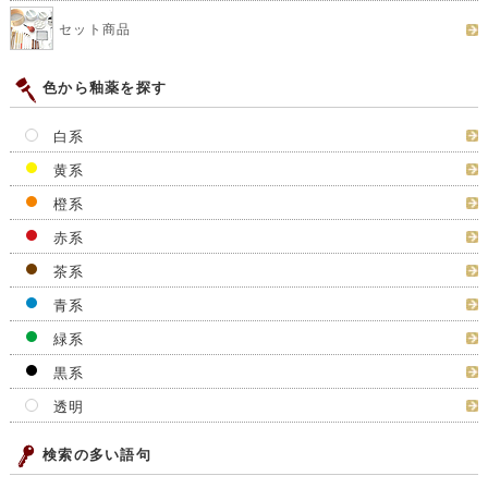
セット商品
色から釉薬を探す
白系
黄系
橙系
赤系
茶系
青系
緑系
黒系
透明
検索の多い語句