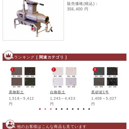
販売価格(税込)：
356,400
円
ランキング
[ 関連カテゴリ ]
1
2
3
黒御影土
白御影土
黒砂岩1号
1,518～5,412
1,243～4,433
1,408～5,027
円
円
円
他のお客様はこんな商品も見ています