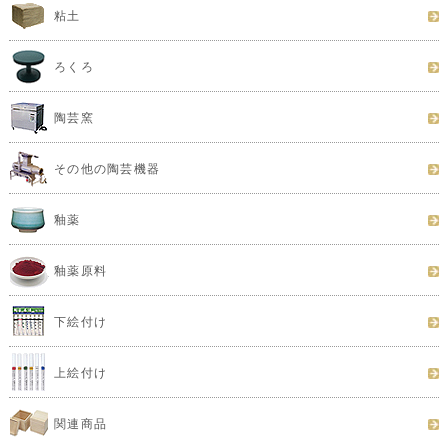
粘土
ろくろ
陶芸窯
その他の陶芸機器
釉薬
釉薬原料
下絵付け
上絵付け
関連商品