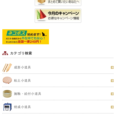
カテゴリ検索
成形小道具
粘土小道具
施釉・絵付小道具
焼成小道具