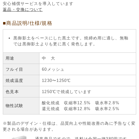
安心補償サービスを導入しています
返品・交換について
■商品説明/仕様/規格
黒御影土をベースにした黒土です。焼締め用に適し、無釉
では黒御影土よりも更に黒く発色します。
用途
中 大
フルイ目
60メッシュ
焼成温度
1230〜1250℃
色見本
1250℃で焼成しています
酸化焼成 収縮率12.5% 吸水率2.8%
物性試験
還元焼成 収縮率12.8% 吸水率2.5%
※製品のデザイン・仕様は、品質向上や性能改善の為に予告なく変
更される場合があります。
通常商品ですので、送料は全国一律380円です。