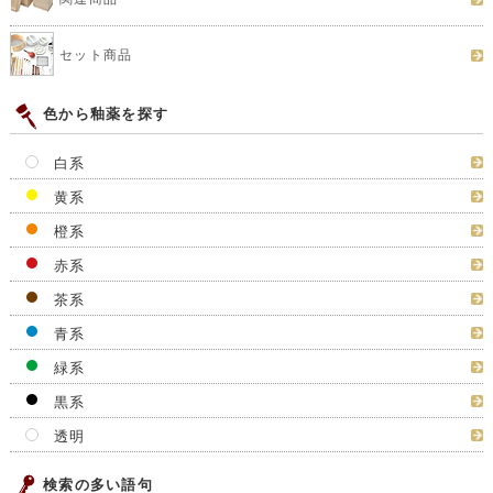
セット商品
色から釉薬を探す
白系
黄系
橙系
赤系
茶系
青系
緑系
黒系
透明
検索の多い語句