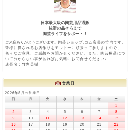
日本最大級の陶芸用品通販
抜群の品そろえで
陶芸ライフをサポート！
ご来店ありがとうございます。
陶芸ショップ.コム店長の竹内です。
皆様に愛されるお店作りをモットーに頑張って参りますので、
色々なご意見、ご感想をお聞かせください。また、陶芸用品につ
いて分からない事があればお気軽にお問合せください♪
店長名：竹内英樹
営業日
2026年8月の営業日
日
月
火
水
木
金
土
1
2
3
4
5
6
7
8
9
10
11
12
13
14
15
16
17
18
19
20
21
22