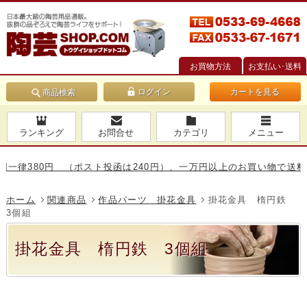
お買物方法
お支払い･送料
カートを見る
商品検索
ランキング
お問合せ
カテゴリ
メニュー
律380円 （ポスト投函は240円）、一万円以上のお買い物で送料無料
ホーム
関連商品
作品パーツ 掛花金具
掛花金具 楕円鉄
3個組
掛花金具 楕円鉄 3個組