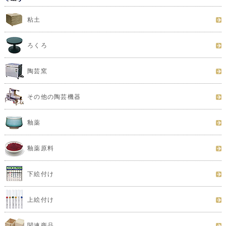
粘土
ろくろ
陶芸窯
その他の陶芸機器
釉薬
釉薬原料
下絵付け
上絵付け
関連商品