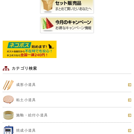
カテゴリ検索
成形小道具
粘土小道具
施釉・絵付小道具
焼成小道具