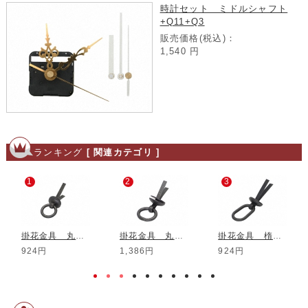
時計セット ミドルシャフト
+Q11+Q3
販売価格(税込)：
1,540
円
ランキング
[ 関連カテゴリ ]
1
2
3
掛花金具 丸鉄 3個組
掛花金具 丸銅上 3個組
掛花金具 楕円鉄 3個組
924円
1,386円
924円