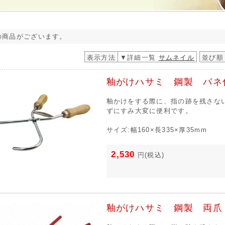
の商品がございます。
表示方法
▼詳細一覧
サムネイル
並び順
釉がけハサミ 鋼製 バネ
釉かけをする際に、指の跡を残さな
ずにすみ大変に便利です。
サイズ:幅160×長335×厚35mm
2,530
円
(税込)
釉がけハサミ 鋼製 両爪