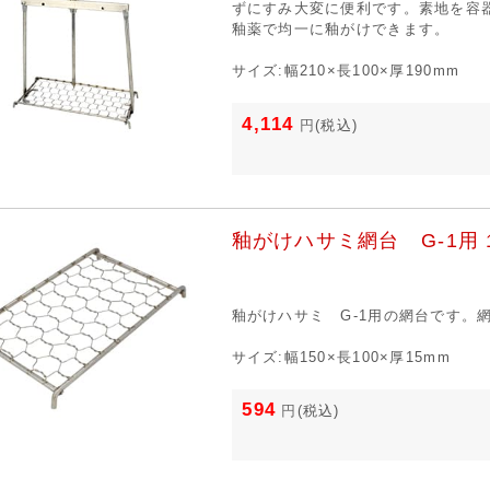
ずにすみ大変に便利です。素地を容
釉薬で均一に釉がけできます。
サイズ:幅210×長100×厚190mm
4,114
円
(税込)
釉がけハサミ網台 G-1用 1
釉がけハサミ G-1用の網台です。
サイズ:幅150×長100×厚15mm
594
円
(税込)