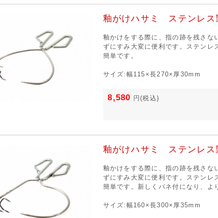
釉がけハサミ ステンレス
釉かけをする際に、指の跡を残さな
ずにすみ大変に便利です。ステンレ
簡単です。
サイズ:幅115×長270×厚30mm
8,580
円
(税込)
釉がけハサミ ステンレス
釉かけをする際に、指の跡を残さな
ずにすみ大変に便利です。ステンレ
簡単です。新しくバネ付になり、よ
サイズ:幅160×長300×厚35mm