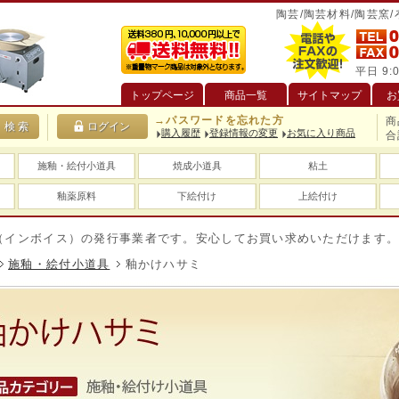
陶芸/陶芸材料/陶芸窯
平日 9:0
トップページ
商品一覧
サイトマップ
お
→パスワードを忘れた方
商
購入履歴
登録情報の変更
お気に入り商品
合
施釉・絵付小道具
焼成小道具
粘土
釉薬原料
下絵付け
上絵付け
イス）の発行事業者です。安心してお買い求めいただけます。
送
施釉・絵付小道具
釉かけハサミ