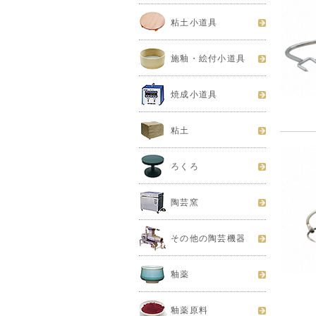
粘土小道具
施釉・絵付小道具
焼成小道具
粘土
ろくろ
陶芸窯
その他の陶芸機器
釉薬
釉薬原料