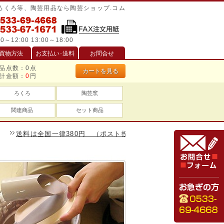
/ろくろ等、陶芸用品なら陶芸ショップ.コム
0～12:00 13:00～18:00
買物方法
お支払い･送料
お問合せ
品点数：
0
点
カートを見る
計金額：
0
円
ろくろ
陶芸窯
関連商品
セット商品
料は全国一律380円 （ポスト投函は240円）、一万円以上のお買い物