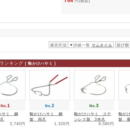
704
円
(税込)
表示方法
▼詳細一覧
サムネイル
並び順
ランキング
[ 釉かけハサミ ]
1
2
3
No.
No.
No.
ハサミ 鋼
釉がけハサミ 鋼
釉がけハサミ ステ
釉が
本爪
製 両爪
ンレス製 3本爪
製 
3,740円
1,320円
8,580円