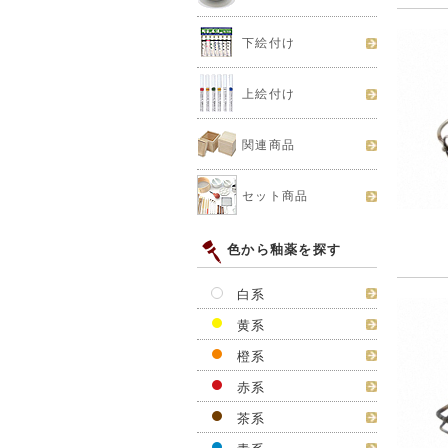
下絵付け
上絵付け
関連商品
セット商品
色から釉薬を探す
白系
黄系
橙系
赤系
茶系