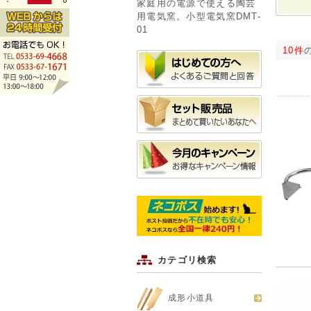
家庭用の電源で使える陶芸
用電気窯。小型電気窯DMT-
01
10件
カテゴリ検索
成形小道具