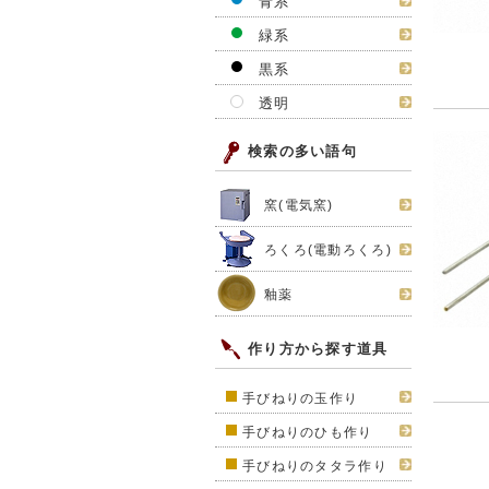
青系
緑系
黒系
透明
検索の多い語句
窯(電気窯)
ろくろ(電動ろくろ)
釉薬
作り方から探す道具
手びねりの玉作り
手びねりのひも作り
手びねりのタタラ作り