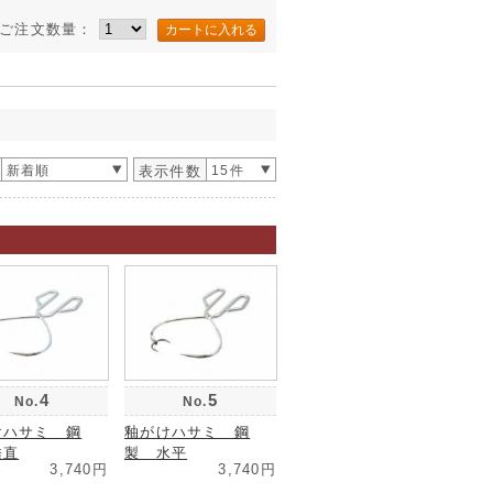
ご注文数量：
新着順
表示件数
15件
4
5
No.
No.
けハサミ 鋼
釉がけハサミ 鋼
垂直
製 水平
3,740円
3,740円