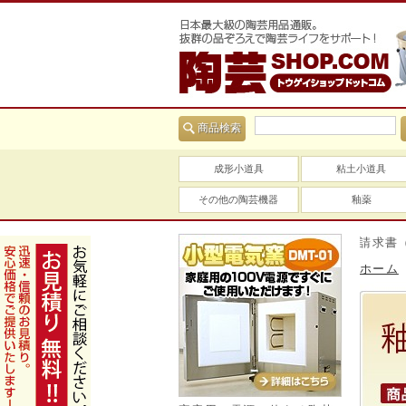
商品検索
成形小道具
粘土小道具
その他の陶芸機器
釉薬
当社は適格請求書（インボ
ホーム