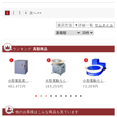
1
2
3
4
次へ>>
表示方法
▼詳細一覧
サムネイル
ランキング
高額商品
1
2
3
小型電気窯 DMT-01
大型電動ろくろ RK-3D
小型電動ろくろ RK-5T
461,472円
165,255円
73,269円
他のお客様はこんな商品も見ています