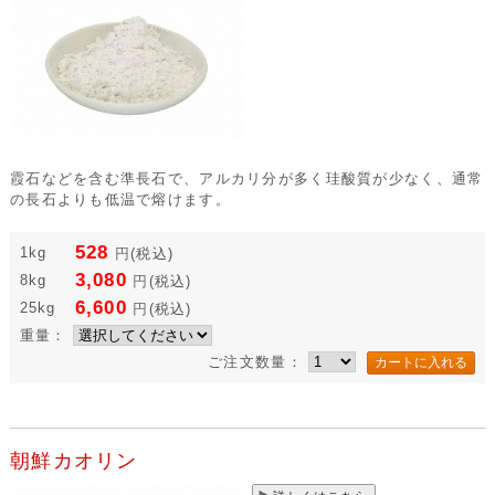
霞石などを含む準長石で、アルカリ分が多く珪酸質が少なく、通常
の長石よりも低温で熔けます。
528
1kg
円
(税込)
3,080
8kg
円
(税込)
6,600
25kg
円
(税込)
重量：
ご注文数量：
朝鮮カオリン