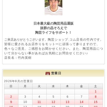
日本最大級の陶芸用品通販
抜群の品そろえで
陶芸ライフをサポート！
ご来店ありがとうございます。
陶芸ショップ.コム店長の竹内です。
皆様に愛されるお店作りをモットーに頑張って参りますので、
色々なご意見、ご感想をお聞かせください。また、陶芸用品につ
いて分からない事があればお気軽にお問合せください♪
店長名：竹内英樹
営業日
2026年8月の営業日
日
月
火
水
木
金
土
1
2
3
4
5
6
7
8
9
10
11
12
13
14
15