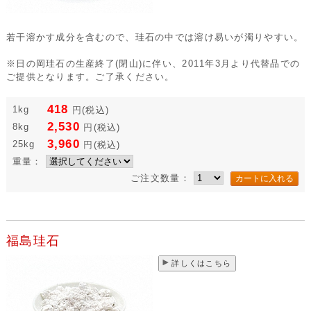
若干溶かす成分を含むので、珪石の中では溶け易いが濁りやすい。
※日の岡珪石の生産終了(閉山)に伴い、2011年3月より代替品での
ご提供となります。ご了承ください。
418
1kg
円
(税込)
2,530
8kg
円
(税込)
3,960
25kg
円
(税込)
重量：
ご注文数量：
福島珪石
詳しくはこちら