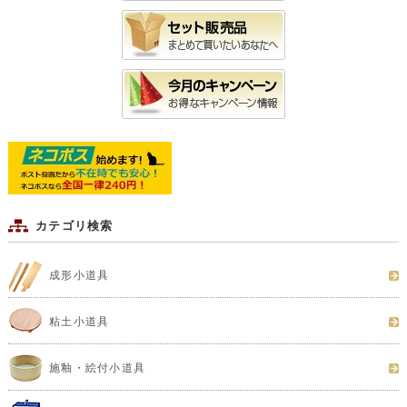
カテゴリ検索
成形小道具
粘土小道具
施釉・絵付小道具