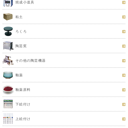
焼成小道具
粘土
ろくろ
陶芸窯
その他の陶芸機器
釉薬
釉薬原料
下絵付け
上絵付け