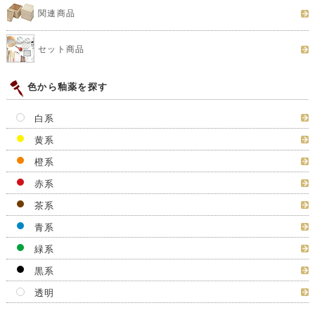
関連商品
セット商品
色から釉薬を探す
白系
黄系
橙系
赤系
茶系
青系
緑系
黒系
透明