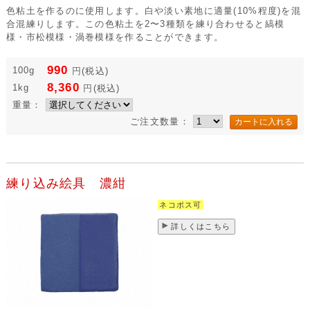
色粘土を作るのに使用します。白や淡い素地に適量(10%程度)を混
合混練りします。この色粘土を2〜3種類を練り合わせると縞模
様・市松模様・渦巻模様を作ることができます。
990
100g
円
(税込)
8,360
1kg
円
(税込)
重量：
ご注文数量：
練り込み絵具 濃紺
ネコポス可
詳しくはこちら