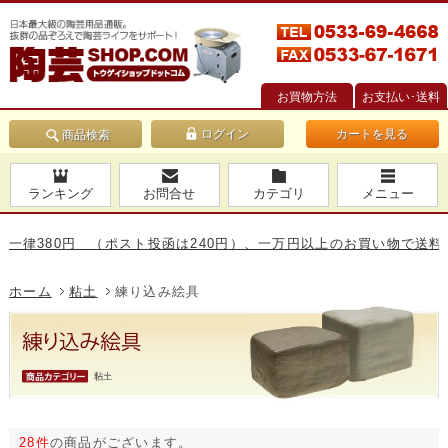
お買物方法
お支払い･送料
カートを見る
商品検索
ランキング
お問合せ
カテゴリ
メニュー
80円 （ポスト投函は240円）、一万円以上のお買い物で送料無料です
ホーム
粘土
練り込み絵具
28件
の商品がございます。