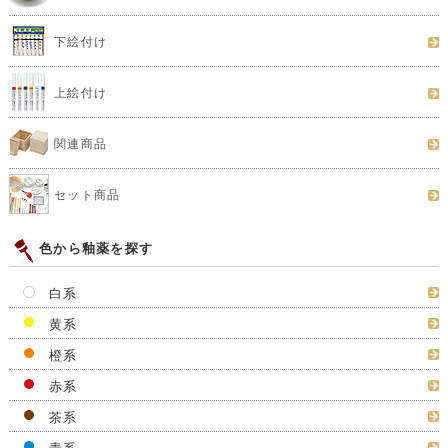
下絵付け
上絵付け
関連商品
セット商品
色から釉薬を探す
白系
黄系
橙系
赤系
茶系