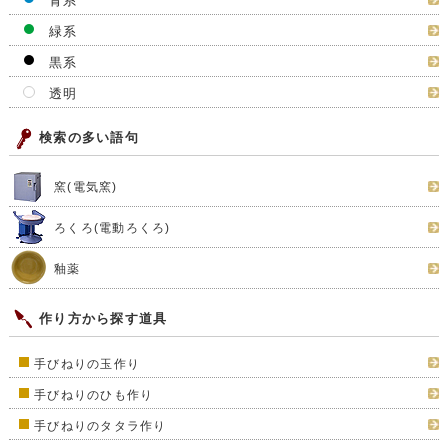
青系
緑系
黒系
透明
検索の多い語句
窯(電気窯)
ろくろ(電動ろくろ)
釉薬
作り方から探す道具
手びねりの玉作り
手びねりのひも作り
手びねりのタタラ作り