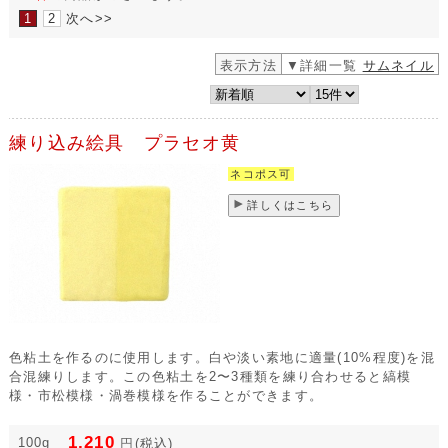
1
2
次へ>>
表示方法
▼詳細一覧
サムネイル
練り込み絵具 プラセオ黄
ネコポス可
詳しくはこちら
色粘土を作るのに使用します。白や淡い素地に適量(10%程度)を混
合混練りします。この色粘土を2〜3種類を練り合わせると縞模
様・市松模様・渦巻模様を作ることができます。
1,210
100g
円
(税込)