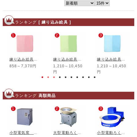
ランキング
[ 練り込み絵具 ]
1
2
3
練り込み絵具 陶試紅
練り込み絵具 黄緑
練り込み絵具 トルコブルー
858～7,370円
1,210～10,450
1,210～10,450
円
円
ランキング
高額商品
1
2
3
小型電気窯 DMT-01
大型電動ろくろ RK-3D
小型電動ろくろ RK-5T