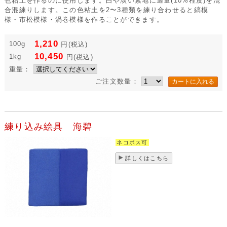
色粘土を作るのに使用します。白や淡い素地に適量(10%程度)を混
合混練りします。この色粘土を2〜3種類を練り合わせると縞模
様・市松模様・渦巻模様を作ることができます。
1,210
100g
円
(税込)
10,450
1kg
円
(税込)
重量：
ご注文数量：
練り込み絵具 海碧
ネコポス可
詳しくはこちら