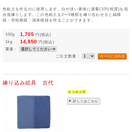
色粘土を作るのに使用します。白や淡い素地に適量(10%程度)を混
合混練りします。この色粘土を2〜3種類を練り合わせると縞模
様・市松模様・渦巻模様を作ることができます。
1,705
100g
円
(税込)
14,850
1kg
円
(税込)
重量：
ご注文数量：
練り込み絵具 古代
ネコポス可
詳しくはこちら