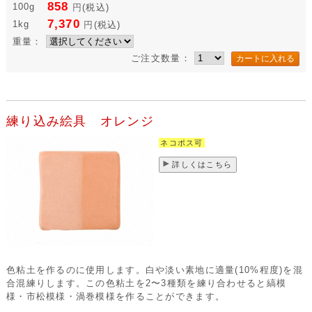
858
100g
円
(税込)
7,370
1kg
円
(税込)
重量：
ご注文数量：
練り込み絵具 オレンジ
ネコポス可
詳しくはこちら
色粘土を作るのに使用します。白や淡い素地に適量(10%程度)を混
合混練りします。この色粘土を2〜3種類を練り合わせると縞模
様・市松模様・渦巻模様を作ることができます。