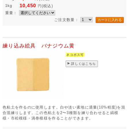
10,450
1kg
円
(税込)
重量：
ご注文数量：
練り込み絵具 バナジウム黄
ネコポス可
詳しくはこちら
色粘土を作るのに使用します。白や淡い素地に適量(10%程度)を混
合混練りします。この色粘土を2〜3種類を練り合わせると縞模
様・市松模様・渦巻模様を作ることができます。