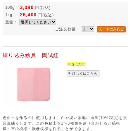
3,080
100g
円
(税込)
26,400
1kg
円
(税込)
重量：
ご注文数量：
練り込み絵具 陶試紅
ネコポス可
詳しくはこちら
色粘土を作るのに使用します。白や淡い素地に適量(10%程度)を混
合混練りします。この色粘土を2〜3種類を練り合わせると縞模
様・市松模様・渦巻模様を作ることができます。