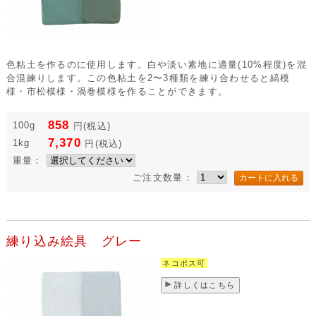
色粘土を作るのに使用します。白や淡い素地に適量(10%程度)を混
合混練りします。この色粘土を2〜3種類を練り合わせると縞模
様・市松模様・渦巻模様を作ることができます。
858
100g
円
(税込)
7,370
1kg
円
(税込)
重量：
ご注文数量：
練り込み絵具 グレー
ネコポス可
詳しくはこちら