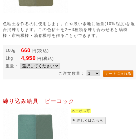
色粘土を作るのに使用します。白や淡い素地に適量(10%程度)を混
合混練りします。この色粘土を2〜3種類を練り合わせると縞模
様・市松模様・渦巻模様を作ることができます。
660
100g
円
(税込)
4,950
1kg
円
(税込)
重量：
ご注文数量：
練り込み絵具 ピーコック
ネコポス可
詳しくはこちら