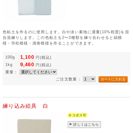
色粘土を作るのに使用します。白や淡い素地に適量(10%程度)を混
合混練りします。この色粘土を2〜3種類を練り合わせると縞模
様・市松模様・渦巻模様を作ることができます。
1,100
100g
円
(税込)
9,460
1kg
円
(税込)
重量：
ご注文数量：
練り込み絵具 白
ネコポス可
詳しくはこちら