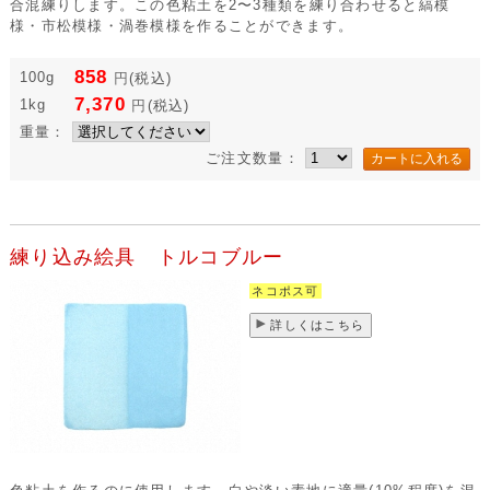
合混練りします。この色粘土を2〜3種類を練り合わせると縞模
様・市松模様・渦巻模様を作ることができます。
858
100g
円
(税込)
7,370
1kg
円
(税込)
重量：
ご注文数量：
練り込み絵具 トルコブルー
ネコポス可
詳しくはこちら