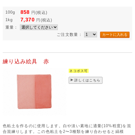
858
100g
円
(税込)
7,370
1kg
円
(税込)
重量：
ご注文数量：
練り込み絵具 赤
ネコポス可
詳しくはこちら
色粘土を作るのに使用します。白や淡い素地に適量(10%程度)を混
合混練りします。この色粘土を2〜3種類を練り合わせると縞模