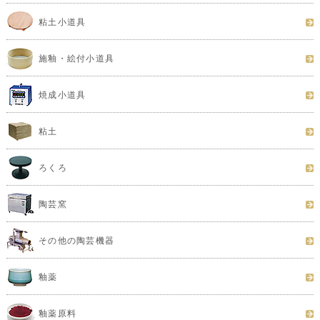
粘土小道具
施釉・絵付小道具
焼成小道具
粘土
ろくろ
陶芸窯
その他の陶芸機器
釉薬
釉薬原料