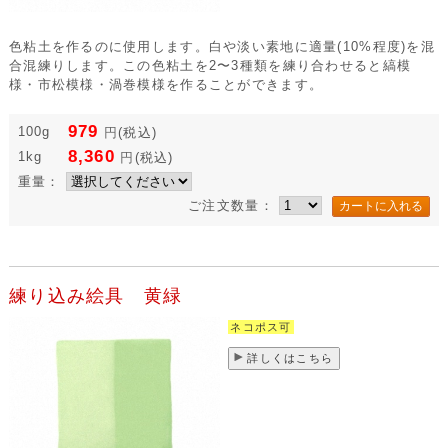
色粘土を作るのに使用します。白や淡い素地に適量(10%程度)を混
合混練りします。この色粘土を2〜3種類を練り合わせると縞模
様・市松模様・渦巻模様を作ることができます。
979
100g
円
(税込)
8,360
1kg
円
(税込)
重量：
ご注文数量：
練り込み絵具 黄緑
ネコポス可
詳しくはこちら