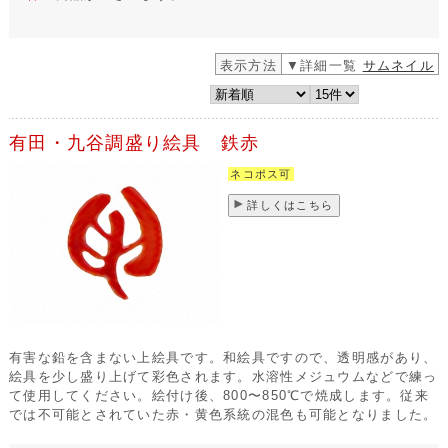
表示方法
▼詳細一覧
サムネイル
有田・九谷調盛り絵具 鉄赤
ネコポス可
詳しくはこちら
有害な鉛を含まない上絵具です。和絵具ですので、透明感があり、
絵具を少し盛り上げて彩色されます。水溶性メジュウムなどで練っ
て使用してください。絵付け後、800〜850℃で焼成します。従来
では不可能とされていた赤・黄色系統の混色も可能となりました。