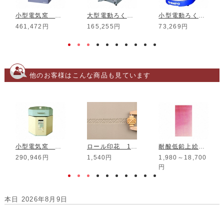
小型電気窯 DMT-01
大型電動ろくろ RK-3D
小型電動ろくろ RK-5T
461,472円
165,255円
73,269円
他のお客様はこんな商品も見ています
小型電気窯 DUA-01 プティ(Petit)
ロール印花 10mm MRL-23
耐酸低鉛上絵具 ローズピンク
290,946円
1,540円
1,980～18,700
円
本日 2026年8月9日