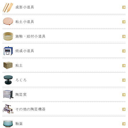
成形小道具
粘土小道具
施釉・絵付小道具
焼成小道具
粘土
ろくろ
陶芸窯
その他の陶芸機器
釉薬