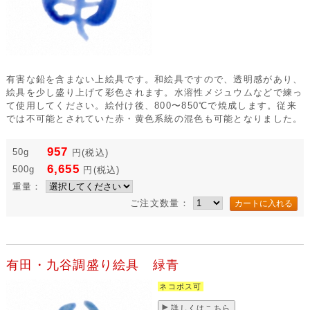
有害な鉛を含まない上絵具です。和絵具ですので、透明感があり、
絵具を少し盛り上げて彩色されます。水溶性メジュウムなどで練っ
て使用してください。絵付け後、800〜850℃で焼成します。従来
では不可能とされていた赤・黄色系統の混色も可能となりました。
957
50g
円
(税込)
6,655
500g
円
(税込)
重量：
ご注文数量：
有田・九谷調盛り絵具 緑青
ネコポス可
詳しくはこちら