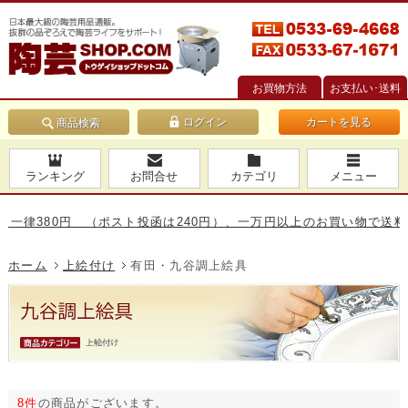
お買物方法
お支払い･送料
カートを見る
商品検索
ランキング
お問合せ
カテゴリ
メニュー
380円 （ポスト投函は240円）、一万円以上のお買い物で送料無料で
ホーム
上絵付け
有田・九谷調上絵具
8件
の商品がございます。