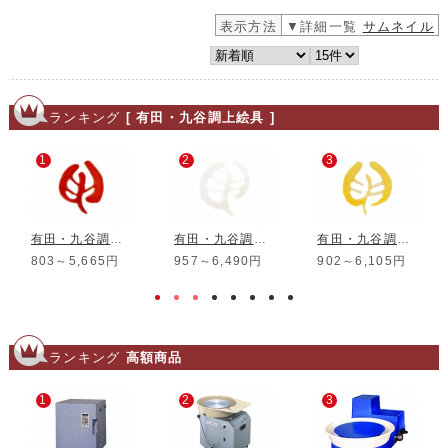
表示方法
▼詳細一覧
サムネイル
ランキング
[ 有田・九谷調上絵具 ]
1
2
3
有田・九谷調盛り絵具 鉄赤
有田・九谷調盛り絵具 白
有田・九谷調盛り絵具 黄
803～5,665円
957～6,490円
902～6,105円
ランキング
高額商品
1
2
3