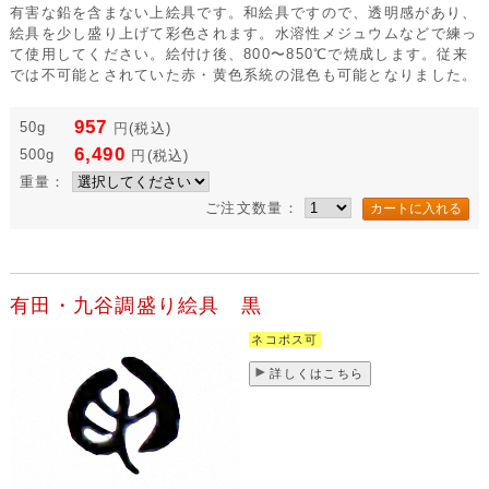
有害な鉛を含まない上絵具です。和絵具ですので、透明感があり、
絵具を少し盛り上げて彩色されます。水溶性メジュウムなどで練っ
て使用してください。絵付け後、800〜850℃で焼成します。従来
では不可能とされていた赤・黄色系統の混色も可能となりました。
957
50g
円
(税込)
6,490
500g
円
(税込)
重量：
ご注文数量：
有田・九谷調盛り絵具 黒
ネコポス可
詳しくはこちら