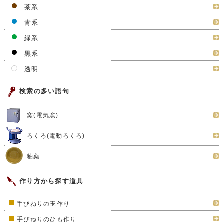
茶系
青系
緑系
黒系
透明
検索の多い語句
窯(電気窯)
ろくろ(電動ろくろ)
釉薬
作り方から探す道具
手びねりの玉作り
手びねりのひも作り