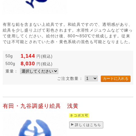
有害な鉛を含まない上絵具です。和絵具ですので、透明感があり、
絵具を少し盛り上げて彩色されます。水溶性メジュウムなどで練っ
て使用してください。絵付け後、800〜850℃で焼成します。従来
では不可能とされていた赤・黄色系統の混色も可能となりました。
1,144
50g
円
(税込)
8,030
500g
円
(税込)
重量：
ご注文数量：
有田・九谷調盛り絵具 浅黄
ネコポス可
詳しくはこちら