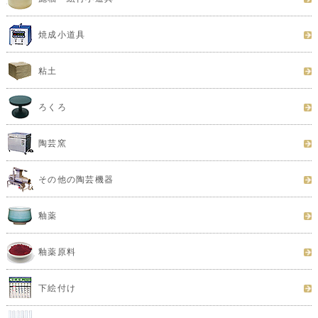
焼成小道具
粘土
ろくろ
陶芸窯
その他の陶芸機器
釉薬
釉薬原料
下絵付け