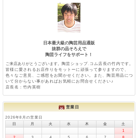
日本最大級の陶芸用品通販
抜群の品そろえで
陶芸ライフをサポート！
ご来店ありがとうございます。
陶芸ショップ.コム店長の竹内です。
皆様に愛されるお店作りをモットーに頑張って参りますので、
色々なご意見、ご感想をお聞かせください。また、陶芸用品につ
いて分からない事があればお気軽にお問合せください♪
店長名：竹内英樹
営業日
2026年8月の営業日
日
月
火
水
木
金
土
1
2
3
4
5
6
7
8