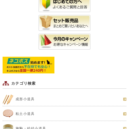
カテゴリ検索
成形小道具
粘土小道具
施釉・絵付小道具