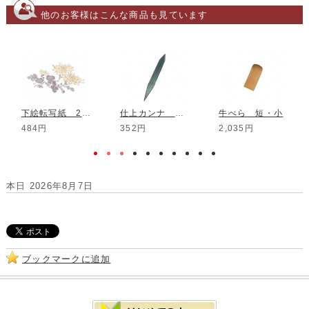
他のお客様はこんな商品も見ています
下絵転写紙 2色菊 イエロー
仕上カンナ No.7
牛べら 短・小
484円
352円
2,035円
本日 2026年8月7日
ブックマークに追加