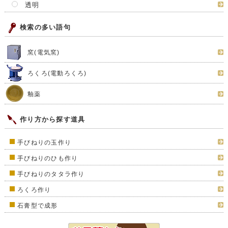
透明
検索の多い語句
窯(電気窯)
ろくろ(電動ろくろ)
釉薬
作り方から探す道具
手びねりの玉作り
手びねりのひも作り
手びねりのタタラ作り
ろくろ作り
石膏型で成形