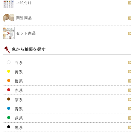
上絵付け
関連商品
セット商品
色から釉薬を探す
白系
黄系
橙系
赤系
茶系
青系
緑系
黒系