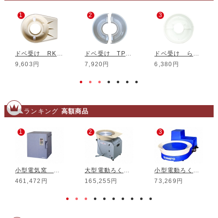
1
2
3
ドベ受け RKシリーズ用
ドベ受け TPシリーズ用
ドベ受け らくらくシリーズ 2号用
9,603円
7,920円
6,380円
ランキング
高額商品
1
2
3
小型電気窯 DMT-01
大型電動ろくろ RK-3D
小型電動ろくろ RK-5T
461,472円
165,255円
73,269円