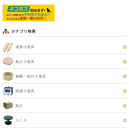
カテゴリ検索
成形小道具
粘土小道具
施釉・絵付小道具
焼成小道具
粘土
ろくろ