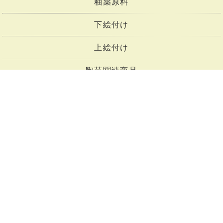
釉薬原料
下絵付け
上絵付け
陶芸関連商品
陶芸セット商品
トップページ
会社概要
お支払い・送料
商品一覧
メルマガ購読
お問合せ