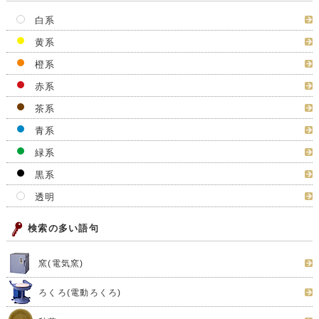
白系
黄系
橙系
赤系
茶系
青系
緑系
黒系
透明
検索の多い語句
窯(電気窯)
ろくろ(電動ろくろ)