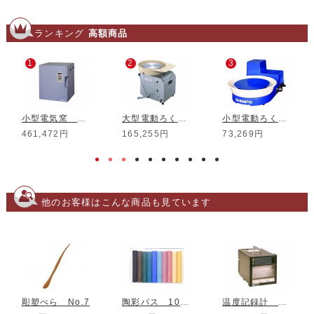
ランキング
高額商品
1
2
3
小型電気窯 DMT-01
大型電動ろくろ RK-3D
小型電動ろくろ RK-5T
461,472円
165,255円
73,269円
他のお客様はこんな商品も見ています
彫塑べら No.7
陶彩パス 10色組
温度記録計 KT-6