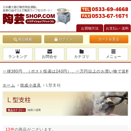
お買物方法
お支払い･送料
カートを見る
商品検索
ランキング
お問合せ
カテゴリ
メニュー
380円 （ポスト投函は240円）、一万円以上のお買い物で送料無料で
ホーム
焼成小道具
L型支柱
13件
の商品がございます。