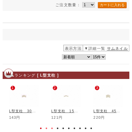
ご注文数量：
表示方法
▼詳細一覧
サムネイル
ランキング
[ L型支柱 ]
1
2
3
L型支柱 30mm
L型支柱 15mm
L型支柱 45mm
143円
121円
220円