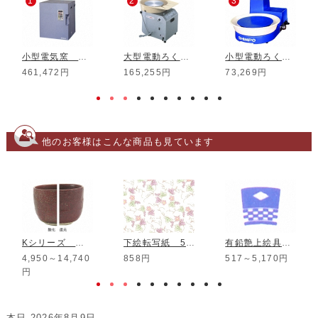
1
2
3
小型電気窯 DMT-01
大型電動ろくろ RK-3D
小型電動ろくろ RK-5T
461,472円
165,255円
73,269円
他のお客様はこんな商品も見ています
Kシリーズ 赤伊羅保釉
下絵転写紙 5色山ぶどう更紗更紗
有鉛艶上絵具 アメーズブルー
4,950～14,740
858円
517～5,170円
円
本日 2026年8月9日