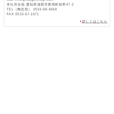
本社所在地 愛知県蒲郡市豊岡町前野47-2
TEL（陶芸部） 0533-69-4668
FAX 0533-67-1671
詳しくはこちら
お問合せ
※出荷・メール返信定休日：土日祝祭
詳しくはこちら
成形小道具
粘土小道具