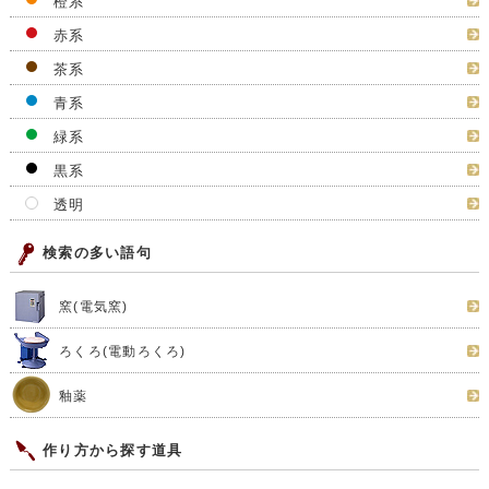
橙系
赤系
茶系
青系
緑系
黒系
透明
検索の多い語句
窯(電気窯)
ろくろ(電動ろくろ)
釉薬
作り方から探す道具