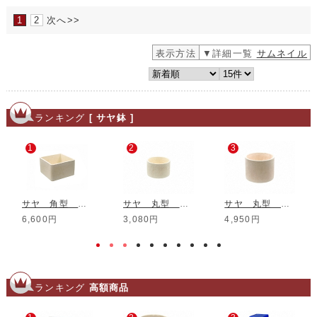
1
2
次へ>>
表示方法
▼詳細一覧
サムネイル
ランキング
[ サヤ鉢 ]
1
2
3
サヤ 角型 底付き 内寸210*210*130mm
サヤ 丸型 底付き 内寸φ150*100mm
サヤ 丸型 底付き 内寸φ180*150mm
6,600円
3,080円
4,950円
ランキング
高額商品