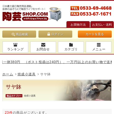
お買物方法
お支払い･送料
カートを見る
商品検索
ランキング
お問合せ
カテゴリ
メニュー
380円 （ポスト投函は240円）、一万円以上のお買い物で送料無料で
ホーム
焼成小道具
サヤ鉢
23件
の商品がございます。