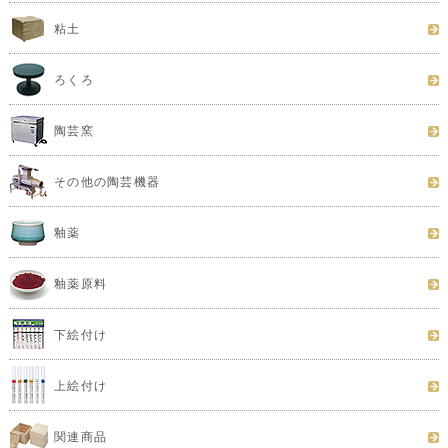
粘土
ろくろ
陶芸窯
その他の陶芸機器
釉薬
釉薬原料
下絵付け
上絵付け
関連商品