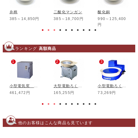
弁柄
二酸化マンガン
酸化銅
385～14,850円
385～18,700円
990～125,400
円
ランキング
高額商品
1
2
3
小型電気窯 DMT-01
大型電動ろくろ RK-3D
小型電動ろくろ RK-5T
461,472円
165,255円
73,269円
他のお客様はこんな商品も見ています