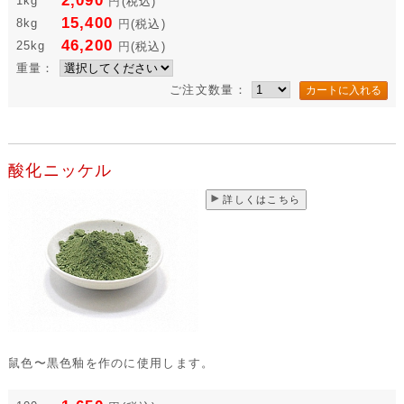
2,090
1kg
円
(税込)
15,400
8kg
円
(税込)
46,200
25kg
円
(税込)
重量：
ご注文数量：
酸化ニッケル
詳しくはこちら
鼠色〜黒色釉を作のに使用します。