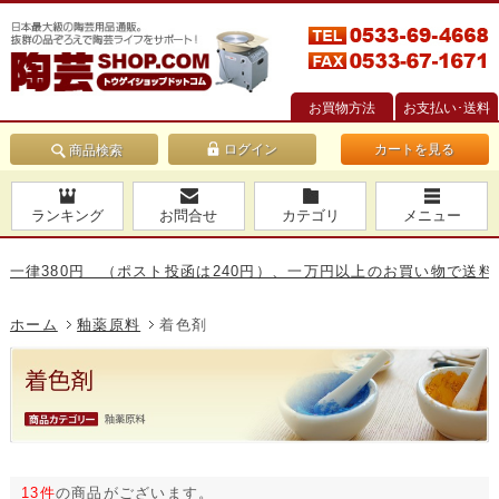
お買物方法
お支払い･送料
カートを見る
商品検索
ランキング
お問合せ
カテゴリ
メニュー
80円 （ポスト投函は240円）、一万円以上のお買い物で送料無料です
ホーム
釉薬原料
着色剤
13件
の商品がございます。