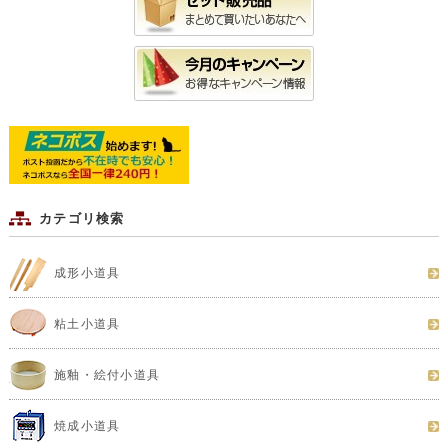
カテゴリ検索
成形小道具
粘土小道具
施釉・絵付小道具
焼成小道具