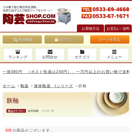
お買物方法
お支払い･送料
カートを見る
商品検索
ランキング
お問合せ
カテゴリ
メニュー
380円 （ポスト投函は240円）、一万円以上のお買い物で送料無料で
ホーム
釉薬
液体釉薬 Iシリーズ
鉄釉
9件
の商品がございます。