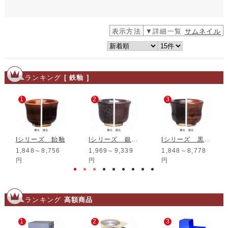
表示方法
▼詳細一覧
サムネイル
ランキング
[ 鉄釉 ]
1
2
3
Iシリーズ 飴釉
Iシリーズ 銀油滴天目釉
Iシリーズ 黒天目釉
1,848～8,756
1,969～9,339
1,848～8,778
円
円
円
ランキング
高額商品
1
2
3