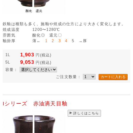
鉄釉は種類も多く、施釉や焼成の仕方により大きく変化します。
焼成温度
1200〜1280℃
雰囲気
酸化◎ 還元〇
釉掛厚
薄←
1 2 3 4
5 →厚
1,903
1L
円
(税込)
9,053
5L
円
(税込)
容量：
ご注文数量：
Iシリーズ 赤油滴天目釉
詳しくはこちら