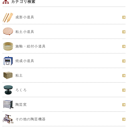
カテゴリ検索
成形小道具
粘土小道具
施釉・絵付小道具
焼成小道具
粘土
ろくろ
陶芸窯
その他の陶芸機器