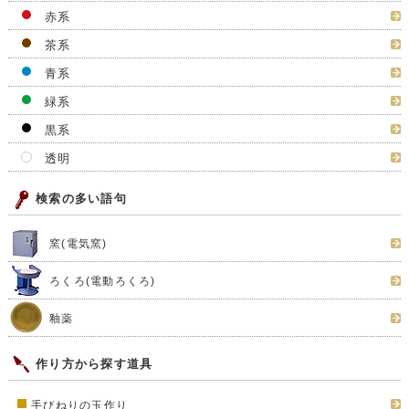
赤系
茶系
青系
緑系
黒系
透明
検索の多い語句
窯(電気窯)
ろくろ(電動ろくろ)
釉薬
作り方から探す道具
手びねりの玉作り