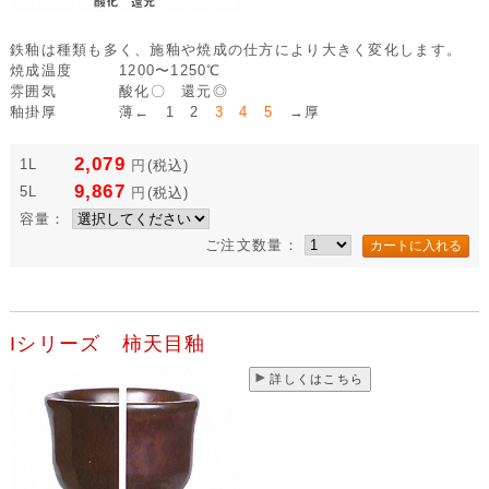
鉄釉は種類も多く、施釉や焼成の仕方により大きく変化します。
焼成温度
1200〜1250℃
雰囲気
酸化〇 還元◎
釉掛厚
薄← 1 2
3 4 5
→厚
2,079
1L
円
(税込)
9,867
5L
円
(税込)
容量：
ご注文数量：
Iシリーズ 柿天目釉
詳しくはこちら