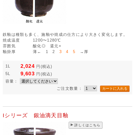
鉄釉は種類も多く、施釉や焼成の仕方により大きく変化します。
焼成温度
1200〜1280℃
雰囲気
酸化◎ 還元×
釉掛厚
薄← 1 2
3 4 5
→厚
2,024
1L
円
(税込)
9,603
5L
円
(税込)
容量：
ご注文数量：
Iシリーズ 銀油滴天目釉
詳しくはこちら