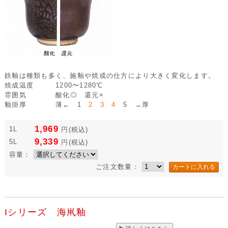
鉄釉は種類も多く、施釉や焼成の仕方により大きく変化します。
焼成温度
1200〜1280℃
雰囲気
酸化◎ 還元×
釉掛厚
薄← 1
2 3 4
5 →厚
1,969
1L
円
(税込)
9,339
5L
円
(税込)
容量：
ご注文数量：
Iシリーズ 海鼡釉