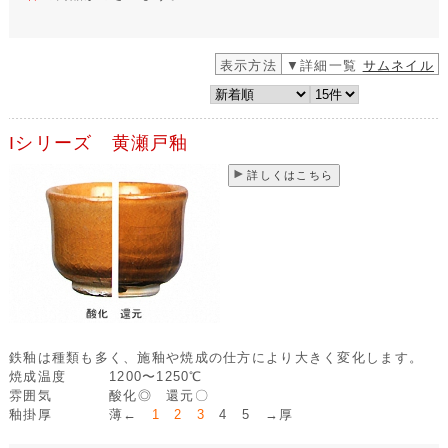
表示方法
▼詳細一覧
サムネイル
Iシリーズ 黄瀬戸釉
詳しくはこちら
鉄釉は種類も多く、施釉や焼成の仕方により大きく変化します。
焼成温度
1200〜1250℃
雰囲気
酸化◎ 還元〇
釉掛厚
薄←
1 2 3
4 5 →厚