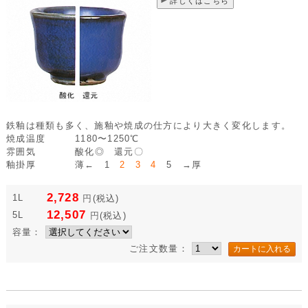
詳しくはこちら
鉄釉は種類も多く、施釉や焼成の仕方により大きく変化します。
焼成温度
1180〜1250℃
雰囲気
酸化◎ 還元〇
釉掛厚
薄← 1
2 3 4
5 →厚
2,728
1L
円
(税込)
12,507
5L
円
(税込)
容量：
ご注文数量：