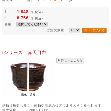
釉掛厚
薄← 1
2 3 4
5 →厚
1,848
1L
円
(税込)
8,756
5L
円
(税込)
容量：
ご注文数量：
Iシリーズ 赤天目釉
詳しくはこちら
鉄釉は種類も多く、施釉や焼成の仕方により大きく変化します。
焼成温度
1200〜1300℃