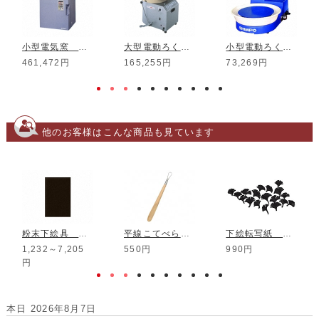
小型電気窯 DMT-01
大型電動ろくろ RK-3D
小型電動ろくろ RK-5T
461,472円
165,255円
73,269円
他のお客様はこんな商品も見ています
粉末下絵具 酸化用 黒
平線こてべら No.3
下絵転写紙 銀彩 いちょう
1,232～7,205
550円
990円
円
本日 2026年8月7日