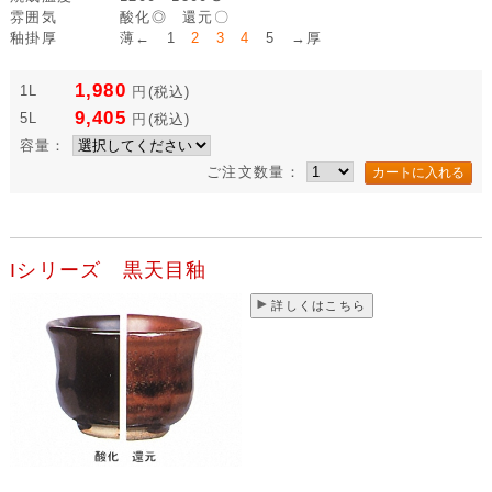
雰囲気
酸化◎ 還元〇
釉掛厚
薄← 1
2 3 4
5 →厚
1,980
1L
円
(税込)
9,405
5L
円
(税込)
容量：
ご注文数量：
Iシリーズ 黒天目釉
詳しくはこちら