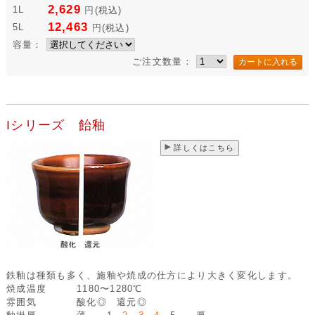
2,629
1L
円
(税込)
12,463
5L
円
(税込)
容量：
ご注文数量：
Iシリーズ 飴釉
詳しくはこちら
鉄釉は種類も多く、施釉や焼成の仕方により大きく変化します。
焼成温度
1180〜1280℃
雰囲気
酸化◎ 還元◎