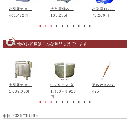
小型電気窯 DMT-01
大型電動ろくろ RK-3D
小型電動ろくろ RK-5T
461,472円
165,255円
73,269円
他のお客様はこんな商品も見ています
大型電気窯 RT-10FE-SH RF
Gシリーズ 灰黄緑結晶釉
平線かきべら 小型 No.16
1,639,000円
1,980～8,910
495円
円
本日 2026年8月9日