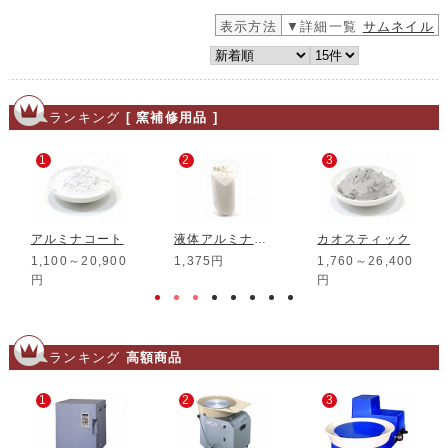
表示方法
▼詳細一覧
サムネイル
ランキング
[ 窯補修用品 ]
1
2
3
アルミナコート
液体アルミナコート 1L
カオスティック
1,100～20,900
1,375円
1,760～26,400
円
円
ランキング
高額商品
1
2
3