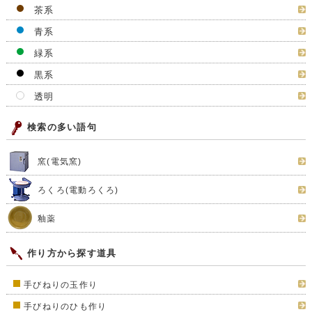
茶系
青系
緑系
黒系
透明
検索の多い語句
窯(電気窯)
ろくろ(電動ろくろ)
釉薬
作り方から探す道具
手びねりの玉作り
手びねりのひも作り