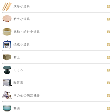
成形小道具
粘土小道具
施釉・絵付小道具
焼成小道具
粘土
ろくろ
陶芸窯
その他の陶芸機器
釉薬