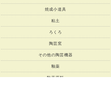
焼成小道具
粘土
ろくろ
陶芸窯
その他の陶芸機器
釉薬
釉薬原料
下絵付け
上絵付け