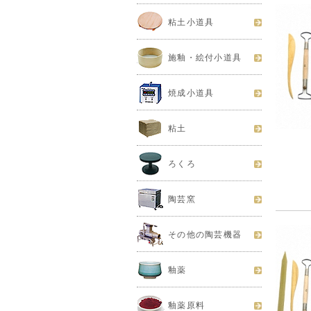
粘土小道具
施釉・絵付小道具
焼成小道具
粘土
ろくろ
陶芸窯
その他の陶芸機器
釉薬
釉薬原料