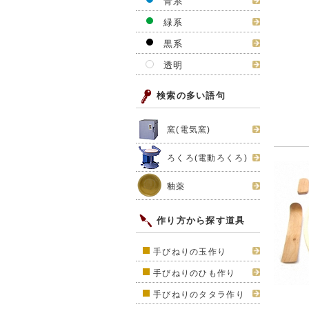
青系
緑系
黒系
透明
検索の多い語句
窯(電気窯)
ろくろ(電動ろくろ)
釉薬
作り方から探す道具
手びねりの玉作り
手びねりのひも作り
手びねりのタタラ作り