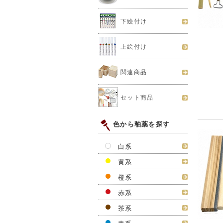
下絵付け
上絵付け
関連商品
セット商品
色から釉薬を探す
白系
黄系
橙系
赤系
茶系