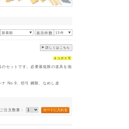
新着順
表示件数
15件
詳しくはこちら
ネコポス可
具のセットです。必要最低限の道具を揃
ンナ No.9、切弓 鋼製、なめし皮
ご注文数量：