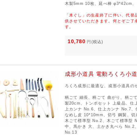
木製5mm 10枚、延べ棒 φ3*42c
「木ぐし」の生産終了に伴い、代替
供させていただきます。何とぞご了
す。
10,780
円
(税込)
成形小道具 電動ろくろ小
ろくろ成形に最適な、成形小道具の
柄ごて 細長、柄ごて 曲がり、柄ごて
製20cm、トンボセット 上級品、仕上
上カンナ No.6、仕上カンナ No.7、
なめし皮 10*10mm、切弓 鋼製
木ごて標準型 No.2、木ごて標準型 N
中、馬かき 大、土かき丸べら No.
No.13