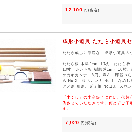
12,100
円
(税込)
成形小道具 たたら小道具
たたら成形に最適な、成形小道具の
たたら板 木製7mm 10枚、たたら板 
10枚、たたら板 樹脂製1mm 10枚、
ケガキカンナ 8刃、麻布、彫塑べら N
ら No.3、成形カンナ No.1、なめし
アノ線 細線、ダミ筆 No.10、スポ
「木ぐし」の生産終了に伴い、代替
供させていただきます。何とぞご了
す。
7,920
円
(税込)