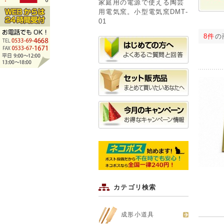
家庭用の電源で使える陶芸
用電気窯。小型電気窯DMT-
01
8件
の
カテゴリ検索
成形小道具