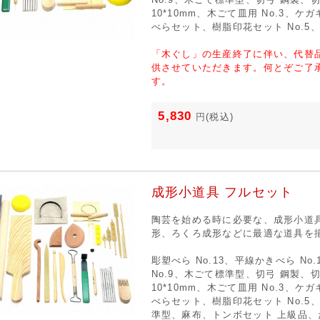
10*10mm、木ごて皿用 No.3、
べらセット、樹脂印花セット No.5
「木ぐし」の生産終了に伴い、代替
供させていただきます。何とぞご了
す。
5,830
円
(税込)
成形小道具 フルセット
陶芸を始める時に必要な、成形小道
形、ろくろ成形などに最適な道具を
彫塑べら No.13、平線かきべら No
No.9、木ごて標準型、切弓 鋼製、
10*10mm、木ごて皿用 No.3、
べらセット、樹脂印花セット No.5、
準型、麻布、トンボセット 上級品、た