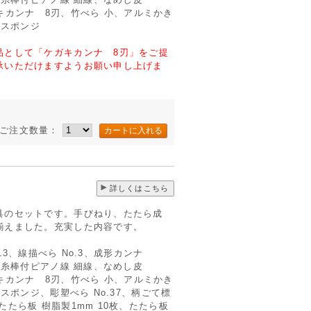
ケガキカンナ 8刃、竹べら 小、アルミかき
、スポンジ
品として「ケガキカンナ 8刃」をご提
承いただけますようお願い申し上げま
ご注文数量：
詳しくはこちら
具のセットです。手びねり、たたら成
揃えました。充実した内容です。
.13、線描べら No.3、成形カンナ
切糸棒付ピアノ線 細線、なめし皮
ケガキカンナ 8刃、竹べら 小、アルミかき
スポンジ、彫塑べら No.37、柄ごて標
たら板 樹脂製1mm 10枚、たたら板