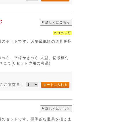
C
詳しくはこちら
ネコポス可
具のセットです。必要最低限の道具を揃
きべら、平線かきべら 大型、切糸棒付
スこて(Cセット専用の商品)
ご注文数量：
詳しくはこちら
具のセットです。標準的な道具を揃えま