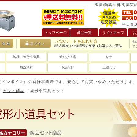
陶芸/陶芸材料/陶芸窯
平日 9:0
トップページ
商品一覧
サイトマップ
お
→パスワードを忘れた方
商
購入履歴
登録情報の変更
お気に入り商品
合
施釉・絵付小道具
焼成小道具
粘土
釉薬原料
下絵付け
上絵付け
イス）の発行事業者です。安心してお買い求めいただけます。
送
セット商品
成形小道具セット