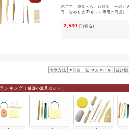
木ごて、彫塑べら、目釘針、平線か
弓、なめし皮(Dセット専用の商品)
2,530
円
(税込)
表示方法
▼詳細一覧
サムネイル
並び順
ランキング
[ 成形小道具セット ]