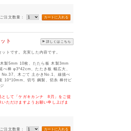
ご注文数量：
セット
詳しくはこちら
セットです。充実した内容です。
木製5mm 10枚、たたら板 木製3mm
延べ棒 φ3*42cm、たたき板 幅広大、
o.37、木ごて 土かきNo.1、線描べ
皮 10*10mm、切弓 鋼製、切糸 棒付ピ
ンジ
品として「ケガキカンナ 8刃」をご提
承いただけますようお願い申し上げま
ご注文数量：