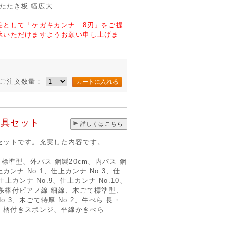
m、たたき板 幅広大
品として「ケガキカンナ 8刃」をご提
承いただけますようお願い申し上げま
ご注文数量：
道具セット
詳しくはこちら
セットです。充実した内容です。
標準型、外パス 鋼製20cm、内パス 鋼
カンナ No.1、仕上カンナ No.3、仕
仕上カンナ No.9、仕上カンナ No.10、
、切糸棒付ピアノ線 細線、木ごて標準型、
o.3、木ごて特厚 No.2、牛べら 長・
2、柄付きスポンジ、平線かきべら