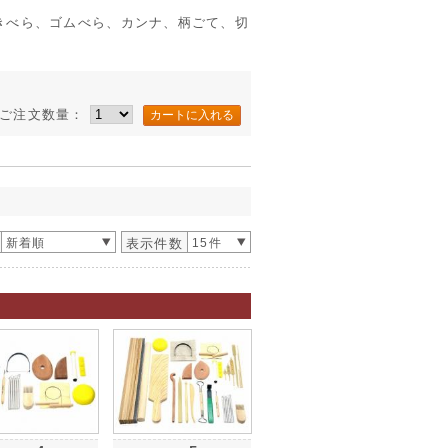
きべら、ゴムべら、カンナ、柄ごて、切
ご注文数量：
新着順
表示件数
15件