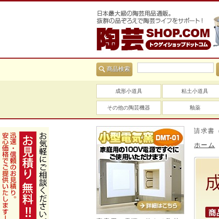
商品検索
成形小道具
粘土小道具
その他の陶芸機器
釉薬
当社は適格請求書（インボ
ホーム