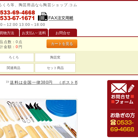
/ろくろ等、陶芸用品なら陶芸ショップ.コム
0～12:00 13:00～18:00
買物方法
お支払い･送料
お問合せ
品点数：
0
点
カートを見る
計金額：
0
円
ろくろ
陶芸窯
関連商品
セット商品
料は全国一律380円 （ポスト投函は240円）、一万円以上のお買い物