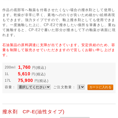
作品の底部等へ釉薬を付着させたくない場合の撥水剤として使用し
ます。乾燥が非常に早く、素地へののりが良いため細かい絵柄表現
もできます。強力タイプですので、釉上撥水剤としても使用できま
す。一度施釉した上に、CP-E2で撥水したい個所を筆書きし、重ね
て施釉すると、CP-E2で書いた部分が撥水して下の釉薬が表面に現
れます。
石油製品の原料調達に支障が出てきています。安定供給のため、容
量を制限して販売させていただきますので宜しくお願い申し上げま
す。
1,760
200ml
円
(税込)
5,610
1L
円
(税込)
75,900
17L
円
(税込)
容量：
ご注文数量：
撥水剤 CP-E(油性タイプ)