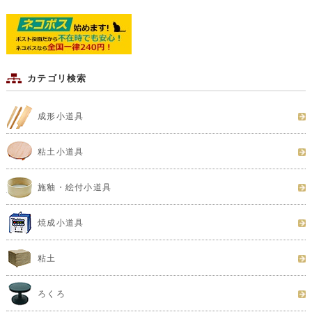
カテゴリ検索
成形小道具
粘土小道具
施釉・絵付小道具
焼成小道具
粘土
ろくろ