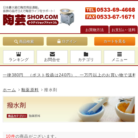
お買物方法
お支払い･送料
カートを見る
商品検索
ランキング
お問合せ
カテゴリ
メニュー
80円 （ポスト投函は240円）、一万円以上のお買い物で送料無料で
ホーム
釉薬原料
撥水剤
10件
の商品がございます。