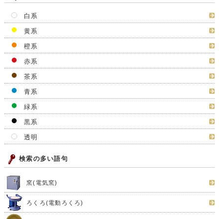
白系
黄系
橙系
赤系
茶系
青系
緑系
黒系
透明
検索の多い語句
窯(電気窯)
ろくろ(電動ろくろ)