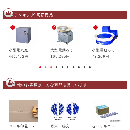
ランキング
高額商品
1
2
3
小型電気窯 DMT-01
大型電動ろくろ RK-3D
小型電動ろくろ RK-5T
461,472円
165,255円
73,269円
他のお客様はこんな商品も見ています
ロール印花 5mm MRS-20
粉末下絵具 釉上釉下用 青
ゼーゲルコーン 34 1750℃ 50本組