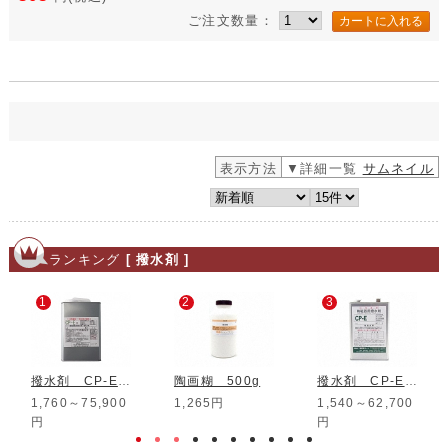
ご注文数量：
表示方法
▼詳細一覧
サムネイル
ランキング
[ 撥水剤 ]
1
2
3
撥水剤 CP-E2(油性強力タイプ)
陶画糊 500g
撥水剤 CP-E(油性タイプ)
1,760～75,900
1,265円
1,540～62,700
円
円