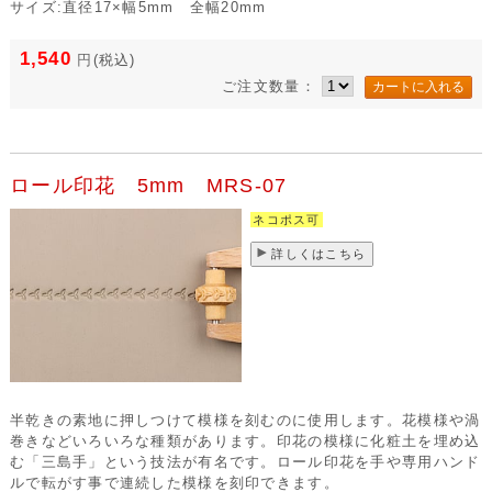
サイズ:直径17×幅5mm 全幅20mm
1,540
円
(税込)
ご注文数量：
ロール印花 5mm MRS-07
ネコポス可
詳しくはこちら
半乾きの素地に押しつけて模様を刻むのに使用します。花模様や渦
巻きなどいろいろな種類があります。印花の模様に化粧土を埋め込
む「三島手」という技法が有名です。ロール印花を手や専用ハンド
ルで転がす事で連続した模様を刻印できます。