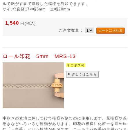
ルで転がす事で連続した模様を刻印できます。
サイズ:直径17×幅5mm 全幅20mm
1,540
円
(税込)
ご注文数量：
ロール印花 5mm MRS-13
ネコポス可
詳しくはこちら
半乾きの素地に押しつけて模様を刻むのに使用します。花模様や渦
巻きなどいろいろな種類があります。印花の模様に化粧土を埋め込
む「三島手」という技法が有名です。ロール印花を手や専用ハンド