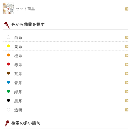
セット商品
色から釉薬を探す
白系
黄系
橙系
赤系
茶系
青系
緑系
黒系
透明
検索の多い語句