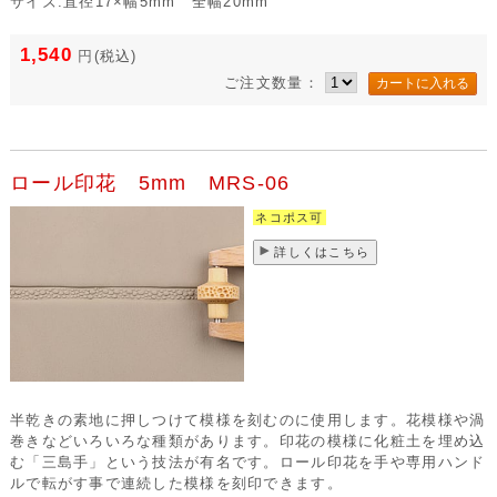
サイズ:直径17×幅5mm 全幅20mm
1,540
円
(税込)
ご注文数量：
ロール印花 5mm MRS-06
ネコポス可
詳しくはこちら
半乾きの素地に押しつけて模様を刻むのに使用します。花模様や渦
巻きなどいろいろな種類があります。印花の模様に化粧土を埋め込
む「三島手」という技法が有名です。ロール印花を手や専用ハンド
ルで転がす事で連続した模様を刻印できます。