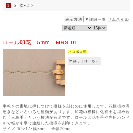
1
2
次へ>>
表示方法
▼詳細一覧
サムネイル
ロール印花 5mm MRS-01
ネコポス可
詳しくはこちら
半乾きの素地に押しつけて模様を刻むのに使用します。花模様や渦
巻きなどいろいろな種類があります。印花の模様に化粧土を埋め込
む「三島手」という技法が有名です。ロール印花を手や専用ハンド
ルで転がす事で連続した模様を刻印できます。
サイズ:直径17×幅5mm 全幅20mm