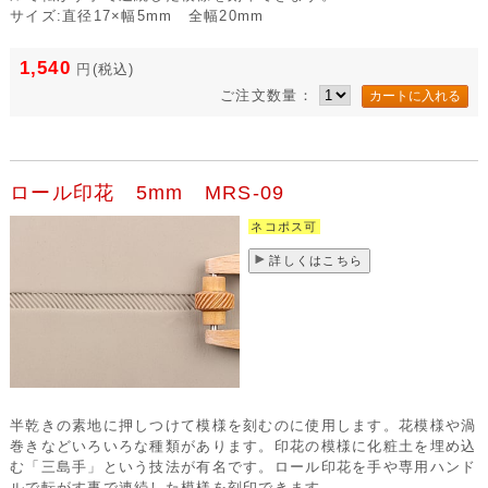
サイズ:直径17×幅5mm 全幅20mm
1,540
円
(税込)
ご注文数量：
ロール印花 5mm MRS-09
ネコポス可
詳しくはこちら
半乾きの素地に押しつけて模様を刻むのに使用します。花模様や渦
巻きなどいろいろな種類があります。印花の模様に化粧土を埋め込
む「三島手」という技法が有名です。ロール印花を手や専用ハンド
ルで転がす事で連続した模様を刻印できます。