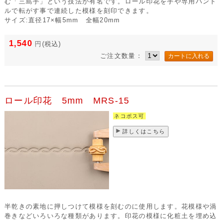
む「三島手」という技法が有名です。ロール印花を手や専用ハンド
ルで転がす事で連続した模様を刻印できます。
サイズ:直径17×幅5mm 全幅20mm
1,540
円
(税込)
ご注文数量：
ロール印花 5mm MRS-15
ネコポス可
詳しくはこちら
半乾きの素地に押しつけて模様を刻むのに使用します。花模様や渦
巻きなどいろいろな種類があります。印花の模様に化粧土を埋め込