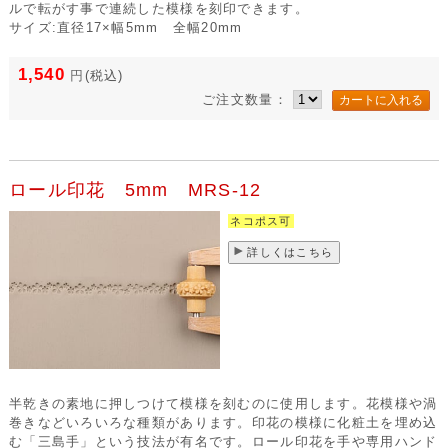
ルで転がす事で連続した模様を刻印できます。
サイズ:直径17×幅5mm 全幅20mm
1,540
円
(税込)
ご注文数量：
ロール印花 5mm MRS-12
ネコポス可
詳しくはこちら
半乾きの素地に押しつけて模様を刻むのに使用します。花模様や渦
巻きなどいろいろな種類があります。印花の模様に化粧土を埋め込
む「三島手」という技法が有名です。ロール印花を手や専用ハンド