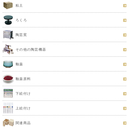
粘土
ろくろ
陶芸窯
その他の陶芸機器
釉薬
釉薬原料
下絵付け
上絵付け
関連商品