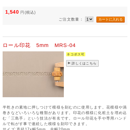
1,540
円
(税込)
ご注文数量：
ロール印花 5mm MRS-04
ネコポス可
詳しくはこちら
半乾きの素地に押しつけて模様を刻むのに使用します。花模様や渦
巻きなどいろいろな種類があります。印花の模様に化粧土を埋め込
む「三島手」という技法が有名です。ロール印花を手や専用ハンド
ルで転がす事で連続した模様を刻印できます。
サイズ:直径17×幅5mm 全幅20mm