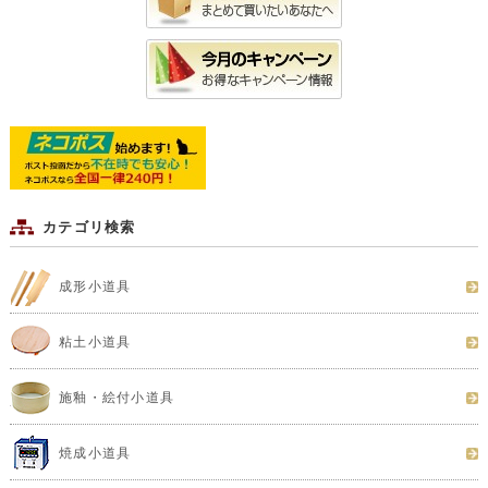
カテゴリ検索
成形小道具
粘土小道具
施釉・絵付小道具
焼成小道具