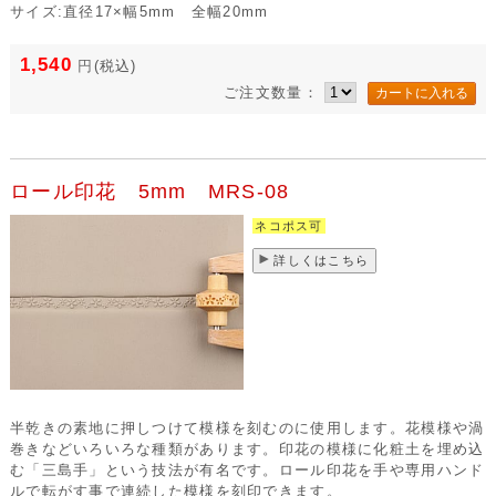
サイズ:直径17×幅5mm 全幅20mm
1,540
円
(税込)
ご注文数量：
ロール印花 5mm MRS-08
ネコポス可
詳しくはこちら
半乾きの素地に押しつけて模様を刻むのに使用します。花模様や渦
巻きなどいろいろな種類があります。印花の模様に化粧土を埋め込
む「三島手」という技法が有名です。ロール印花を手や専用ハンド
ルで転がす事で連続した模様を刻印できます。