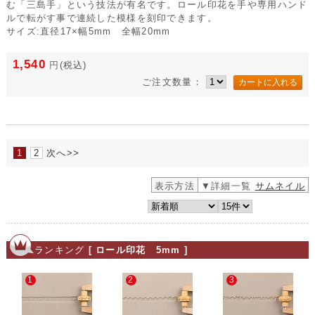
む「三島手」という技法が有名です。ロール印花を手や専用ハンド
ルで転がす事で連続した模様を刻印できます。
サイズ:直径17×幅5mm 全幅20mm
1,540
円
(税込)
ご注文数量：
1
2
次へ>>
表示方法
▼詳細一覧
サムネイル
ランキング
[ ロール印花 5mm ]
1
2
3