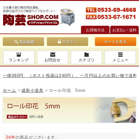
お買物方法
お支払い･送料
カートを見る
商品検索
ランキング
お問合せ
カテゴリ
メニュー
80円 （ポスト投函は240円）、一万円以上のお買い物で送料無料です
ホーム
成形小道具
ロール印花 5mm
24件
の商品がございます。