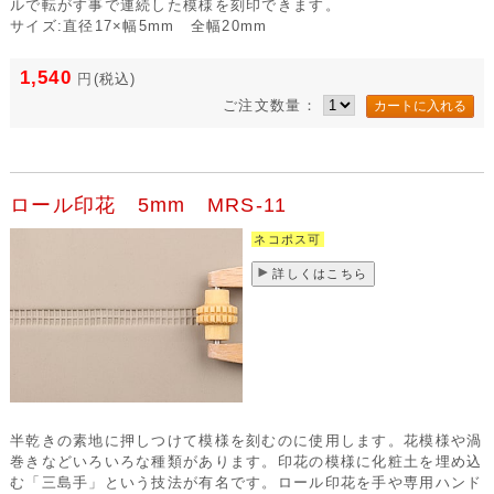
ルで転がす事で連続した模様を刻印できます。
サイズ:直径17×幅5mm 全幅20mm
1,540
円
(税込)
ご注文数量：
ロール印花 5mm MRS-11
ネコポス可
詳しくはこちら
半乾きの素地に押しつけて模様を刻むのに使用します。花模様や渦
巻きなどいろいろな種類があります。印花の模様に化粧土を埋め込
む「三島手」という技法が有名です。ロール印花を手や専用ハンド