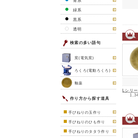
青系
緑系
黒系
透明
検索の多い語句
窯(電気窯)
ろくろ(電動ろくろ)
釉薬
Lシリ
1,3
作り方から探す道具
手びねりの玉作り
手びねりのひも作り
手びねりのタタラ作り