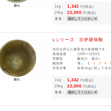
1,342
1kg
円
(税込)
22,000
20kg
円
(税込)
重量：
Lシリーズ 古伊羅保釉
光沢を抑えた黄茶色の条痕釉です。
焼成温度
1230〜1250℃
雰囲気
酸化◎ 還元○
釉掛厚
薄← 1
2 3 4
目安水量
粉末1kgに対して水を7
1,342
1kg
円
(税込)
22,000
20kg
円
(税込)
重量：