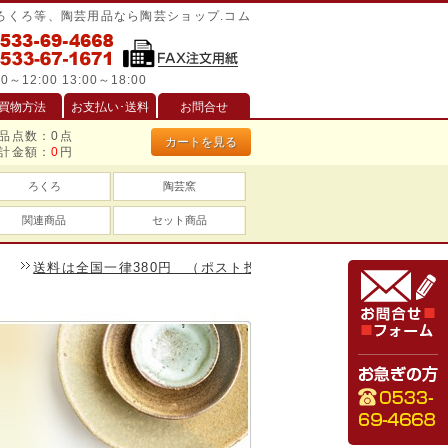
/ろくろ等、陶芸用品なら陶芸ショップ.コム
0～12:00 13:00～18:00
買物方法
お支払い･送料
お問合せ
品点数：
0
点
カートを見る
計金額：
0
円
ろくろ
陶芸窯
関連商品
セット商品
送料は全国一律380円 （ポスト投函は240円）、一万円以上のお買い