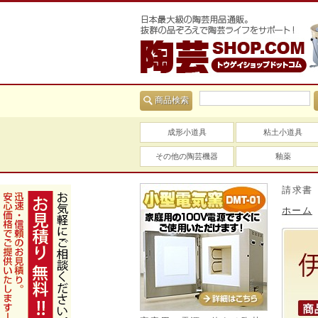
商品検索
成形小道具
粘土小道具
その他の陶芸機器
釉薬
当社は適格請求書（イン
ホーム