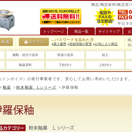
陶芸/陶芸材料/陶芸窯
平日 9:0
トップページ
商品一覧
サイトマップ
お
→パスワードを忘れた方
商
購入履歴
登録情報の変更
お気に入り商品
合
施釉・絵付小道具
焼成小道具
粘土
釉薬原料
下絵付け
上絵付け
ボイス）の発行事業者です。安心してお買い求めいただけます。
釉薬
粉末釉薬 Lシリーズ
伊羅保釉