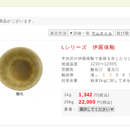
商品がございます。
表示方法
▼詳細一覧
サムネイル
並び順
Lシリーズ 伊羅保釉
半光沢の伊羅保釉で条痕を生じたり
焼成温度
1210〜1230℃
雰囲気
酸化◎ 還元◎
釉掛厚
薄←
1 2
3 4 
目安水量
粉末1kgに対して水を7
1,342
1kg
円
(税込)
22,000
20kg
円
(税込)
重量：