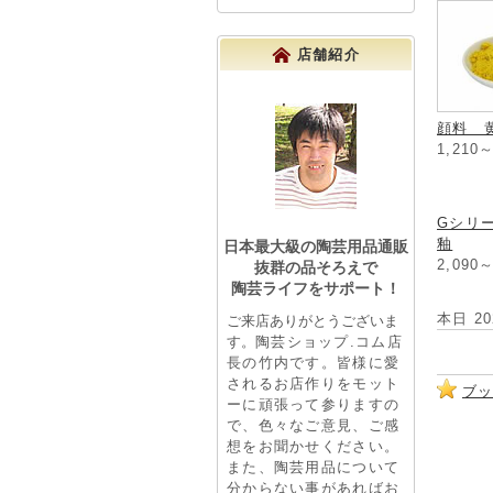
店舗紹介
顔料 黄
1,210
日本最大級の陶芸用品通販
抜群の品そろえで
陶芸ライフをサポート！
Gシリ
ご来店ありがとうございま
釉
す。
陶芸ショップ.コム店
2,090
長の竹内です。皆様に愛
されるお店作りをモット
ーに頑張って参りますの
本日 2
で、色々なご意見、ご感
想をお聞かせください。
また、陶芸用品について
分からない事があればお
ブ