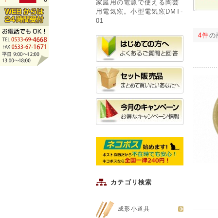
家庭用の電源で使える陶芸
用電気窯。小型電気窯DMT-
01
4件
の
カテゴリ検索
成形小道具