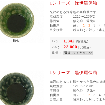
Lシリーズ 緑伊羅保釉
光沢のある深緑色の条痕釉です。
焼成温度
1210〜1230℃
雰囲気
酸化◎ 還元○
釉掛厚
薄←
1 2
3 4 
目安水量
粉末1kgに対して水を7
1,342
1kg
円
(税込)
22,000
20kg
円
(税込)
重量：
Lシリーズ 黒伊羅保釉
光沢のある少し緑かかった黒色の条
焼成温度
1210〜1230℃
雰囲気
酸化◎ 還元○
釉掛厚
薄←
1 2
3 4 
目安水量
粉末1kgに対して水を7