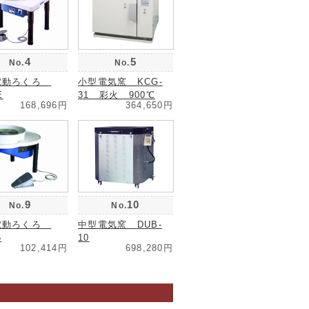
4
5
No.
No.
電動ろくろ
小型電気窯 KCG-
E
31 彩火 900℃
168,696円
364,650円
9
10
No.
No.
電動ろくろ
中型電気窯 DUB-
5
10
102,414円
698,280円