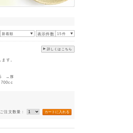
新着順
表示件数
15件
詳しくはこちら
します。
5 →厚
00cc
ご注文数量：