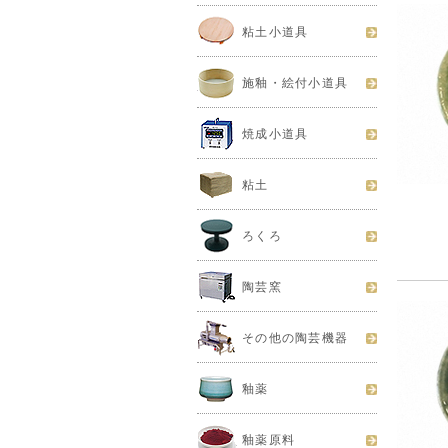
粘土小道具
施釉・絵付小道具
焼成小道具
粘土
ろくろ
陶芸窯
その他の陶芸機器
釉薬
釉薬原料