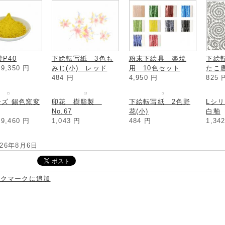
P40
下絵転写紙 3色も
粉末下絵具 楽焼
下絵
～9,350
円
みじ(小) レッド
用 10色セット
たこ
484
円
4,950
円
825
印花 樹脂製
No.67
1,043
円
ーズ 錫色窯変
下絵転写紙 2色野
Lシ
花(小)
白釉
～9,460
円
484
円
1,34
026年8月6日
ックマークに追加