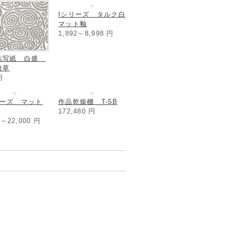
転写紙 白盛
Iシリーズ タルク白
唐草
マット釉
円
1,892～8,998
円
リーズ マット
作品乾燥棚 T-5B
172,480
円
2～22,000
円