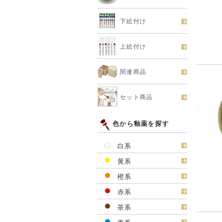
下絵付け
上絵付け
関連商品
セット商品
色から釉薬を探す
白系
黄系
橙系
赤系
茶系