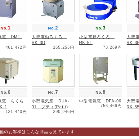
1
2
3
No.
No.
No.
窯 DMT-
大型電動ろくろ
小型電動ろくろ
大型
RK-3D
RK-5T
RK-3
461,472円
165,255円
73,269円
6
7
8
No.
No.
No.
気窯 らくら
小型電気窯 DUA-
中型電気窯 DFA-06
大型
756,466円
K-1
01 プティ(Petit)
RK-5
121,440円
290,946円
他のお客様はこんな商品も見ています